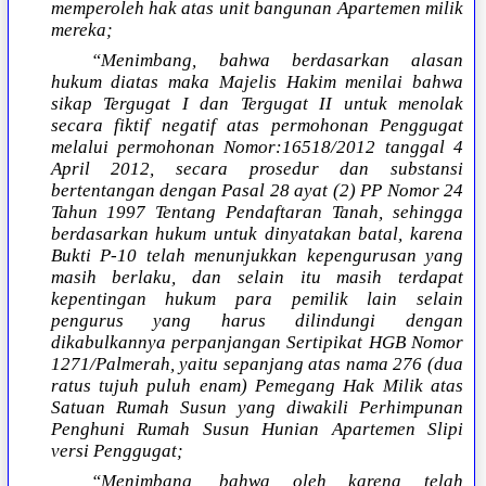
memperoleh hak atas unit bangunan Apartemen milik
mereka;
“Menimbang, bahwa berdasarkan alasan
hukum diatas maka Majelis Hakim menilai bahwa
sikap Tergugat I dan Tergugat II untuk menolak
secara fiktif negatif atas permohonan Penggugat
melalui permohonan Nomor:16518/2012 tanggal 4
April 2012, secara prosedur dan substansi
bertentangan dengan Pasal 28 ayat (2) PP Nomor 24
Tahun 1997 Tentang Pendaftaran Tanah, sehingga
berdasarkan hukum untuk dinyatakan batal, karena
Bukti P-10 telah menunjukkan kepengurusan yang
masih berlaku, dan selain itu masih terdapat
kepentingan hukum para pemilik lain selain
pengurus yang harus dilindungi dengan
dikabulkannya perpanjangan Sertipikat HGB Nomor
1271/Palmerah, yaitu sepanjang atas nama 276 (dua
ratus tujuh puluh enam) Pemegang Hak Milik atas
Satuan Rumah Susun yang diwakili Perhimpunan
Penghuni Rumah Susun Hunian Apartemen Slipi
versi Penggugat;
“Menimbang, bahwa oleh karena telah