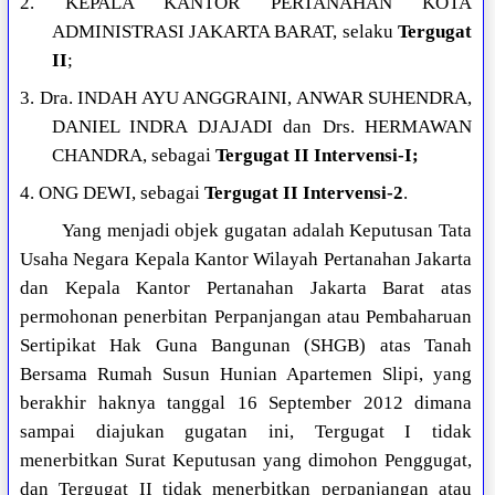
2. KEPALA KANTOR PERTANAHAN KOTA
ADMINISTRASI JAKARTA BARAT, selaku
Tergugat
II
;
3. Dra. INDAH AYU ANGGRAINI, ANWAR SUHENDRA,
DANIEL INDRA DJAJADI dan Drs. HERMAWAN
CHANDRA, sebagai
Tergugat II Intervensi-I;
4. ONG DEWI, sebagai
Tergugat II Intervensi-2
.
Yang menjadi objek gugatan adalah Keputusan Tata
Usaha Negara Kepala Kantor Wilayah Pertanahan Jakarta
dan Kepala Kantor Pertanahan Jakarta Barat atas
permohonan penerbitan Perpanjangan atau Pembaharuan
Sertipikat Hak Guna Bangunan (SHGB) atas Tanah
Bersama Rumah Susun Hunian Apartemen Slipi, yang
berakhir haknya tanggal 16 September 2012 dimana
sampai diajukan gugatan ini, Tergugat I tidak
menerbitkan Surat Keputusan yang dimohon Penggugat,
dan Tergugat II tidak menerbitkan perpanjangan atau