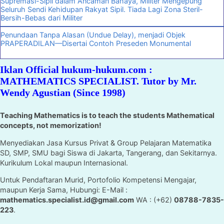
Supremasi-Sipil dalam Ancaman Bahaya, Militer Mengepung
Seluruh Sendi Kehidupan Rakyat Sipil. Tiada Lagi Zona Steril-
Bersih-Bebas dari Militer
Penundaan Tanpa Alasan (Undue Delay), menjadi Objek
PRAPERADILAN—Disertai Contoh Preseden Monumental
Iklan Official hukum-hukum.com :
MATHEMATICS SPECIALIST. Tutor by Mr.
Wendy Agustian (Since 1998)
Teaching Mathematics is to teach the students Mathematical
concepts, not memorization!
Menyediakan Jasa Kursus Privat & Group Pelajaran Matematika
SD, SMP, SMU bagi Siswa di Jakarta, Tangerang, dan Sekitarnya.
Kurikulum Lokal maupun Internasional.
Untuk Pendaftaran Murid, Portofolio Kompetensi Mengajar,
maupun Kerja Sama, Hubungi: E-Mail :
mathematics.specialist.id@gmail.com
WA : (+62)
08788-7835-
223
.