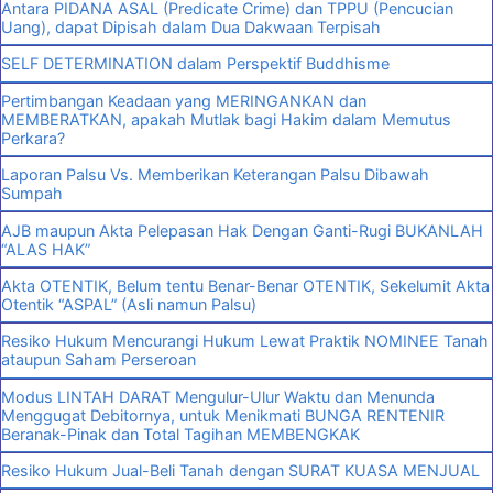
Antara PIDANA ASAL (Predicate Crime) dan TPPU (Pencucian
Uang), dapat Dipisah dalam Dua Dakwaan Terpisah
SELF DETERMINATION dalam Perspektif Buddhisme
Pertimbangan Keadaan yang MERINGANKAN dan
MEMBERATKAN, apakah Mutlak bagi Hakim dalam Memutus
Perkara?
Laporan Palsu Vs. Memberikan Keterangan Palsu Dibawah
Sumpah
AJB maupun Akta Pelepasan Hak Dengan Ganti-Rugi BUKANLAH
“ALAS HAK”
Akta OTENTIK, Belum tentu Benar-Benar OTENTIK, Sekelumit Akta
Otentik “ASPAL” (Asli namun Palsu)
Resiko Hukum Mencurangi Hukum Lewat Praktik NOMINEE Tanah
ataupun Saham Perseroan
Modus LINTAH DARAT Mengulur-Ulur Waktu dan Menunda
Menggugat Debitornya, untuk Menikmati BUNGA RENTENIR
Beranak-Pinak dan Total Tagihan MEMBENGKAK
Resiko Hukum Jual-Beli Tanah dengan SURAT KUASA MENJUAL