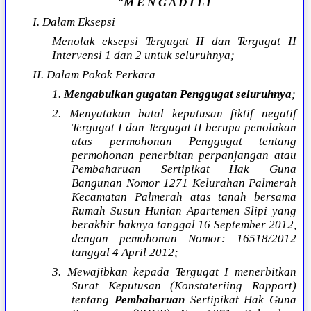
“
M E N G A D I L I
I. Dalam Eksepsi
Menolak eksepsi Tergugat II dan Tergugat II
Intervensi 1 dan 2 untuk seluruhnya;
II. Dalam Pokok Perkara
1.
Mengabulkan gugatan Penggugat seluruhnya
;
2. Menyatakan batal keputusan fiktif negatif
Tergugat I dan Tergugat II berupa penolakan
atas permohonan Penggugat tentang
permohonan penerbitan perpanjangan atau
Pembaharuan Sertipikat Hak Guna
Bangunan Nomor 1271 Kelurahan Palmerah
Kecamatan Palmerah atas tanah bersama
Rumah Susun Hunian Apartemen Slipi yang
berakhir haknya tanggal 16 September 2012,
dengan pemohonan Nomor: 16518/2012
tanggal 4 April 2012;
3. Mewajibkan kepada Tergugat I menerbitkan
Surat Keputusan (Konstateriing Rapport)
tentang
Pembaharuan
Sertipikat Hak Guna