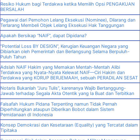
Resiko Hukum bagi Terdakwa ketika Memilih Opsi PENGAKUAN
BERSALAH
Pegawai dari Pemohon Lelang Eksekusi (Nominee), Dilarang dan
Terlarang Membeli Objek Lelang Eksekusi Hak Tanggungan
Apakah Bersikap “NAIF”, dapat Dipidana?
“Potential Loss BY DESIGN”, Kerugian Keuangan Negara yang
Dibiarkan oleh Pemerintah dan Berlangsung Selama Berpuluh-
Puluh Tahun
Adslah NAIF Hakim yang Memakan Mentah-Mentah Alibi
Terdakwa yang Nyata-Nyata Kelewat NAIF—Ciri Hakim dan
Terdakwa yang KORUP BERJEMAAH, sebuah PERADILAN SESAT
Notaris Bukanlah “Juru Tulis”, karenanya Wajib Bertanggung-
Jawab terhadap Segala Akta Otentik yang Ia Buat dan Terbitkan
Falsafah Hukum Pidana Terpenting namun Tidak Pernah
Diperhitungkan ataupun Diberikan Bobot dalam Sistem
Pemidanaan dI Indonesia
Konsep Demokrasi dan Kesetaraan (Equality) yang Tercatat dalam
Tipitaka