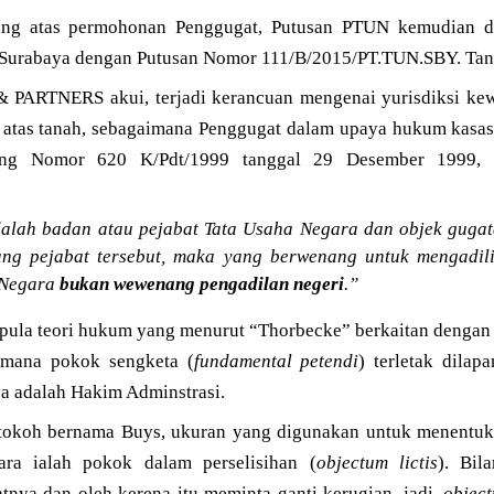
ing atas permohonan Penggugat, Putusan PTUN kemudian di
 Surabaya dengan Putusan Nomor 111/B/2015/PT.TUN.SBY. Tang
ARTNERS akui, terjadi kerancuan mengenai yurisdiksi kewe
 atas tanah, sebagaimana Penggugat dalam upaya hukum kasa
g Nomor 620 K/Pdt/1999 tanggal 29 Desember 1999, ya
dalah badan atau pejabat Tata Usaha Negara dan objek guga
ng pejabat tersebut, maka yang berwenang untuk mengadili
 Negara
bukan wewenang pengadilan negeri
.”
pula teori hukum yang menurut “Thorbecke” berkaitan dengan 
amana pokok sengketa (
fundamental petendi
) terletak dila
 adalah Hakim Adminstrasi.
tokoh bernama Buys, ukuran yang digunakan untuk menentu
ra ialah pokok dalam perselisihan (
objectum lictis
). Bil
tnya dan oleh kerena itu meminta ganti kerugian, jadi,
object