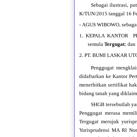
Sebagai ilustrasi, 
K/TUN/2015 tanggal 16 Feb
- AGUS WIBOWO, sebaga
1. KEPALA KANTOR P
semula
Tergugat
; dan
2. PT. BUMI LASKAR UT
Penggugat mengklai
didaftarkan ke Kantor Per
menerbitkan sertifikat ha
bidang tanah yang diklaim
SHGB tersebutlah ya
Penggugat merasa memili
Tergugat merujuk yuris
Yurisprudensi MA RI No