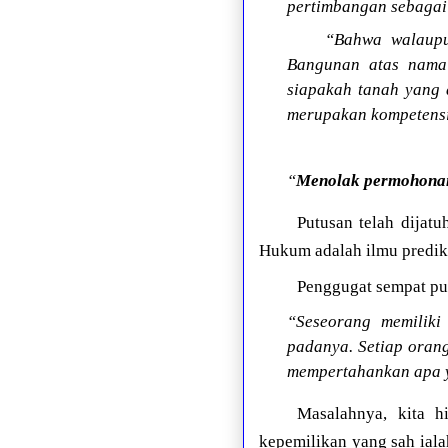
pertimbangan sebagai 
“Bahwa walaupu
Bangunan atas nama T
siapakah tanah yang 
merupakan kompetensi
“
Menolak permohonan
Putusan telah dijat
Hukum adalah ilmu prediks
Penggugat sempat pu
“Seseorang memiliki
padanya. Setiap oran
mempertahankan apa y
Masalahnya, kita 
kepemilikan yang sah ialah