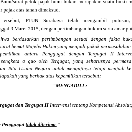
umi/surat petok pajak bumi bukan merupakan suatu bukti mu
 pajak atas tanah dimaksud.
 tersebut, PTUN Surabaya telah mengambil putusan
gal 3 Maret 2015, dengan pertimbangan hukum serta amar putu
hwa berdasarkan pertimbangan sesuai dengan fakta huk
urut hemat Majelis Hakim yang menjadi pokok permasalahan
pemilikan antara Penggugat dengan Tergugat II Interv
k sengketa a quo oleh Tergugat, yang seharusnya permasa
an Tata Usaha Negara untuk mengujinya tetapi menjadi ke
apakah yang berhak atas kepemilikan tersebut;
“
MENGADILI :
rgugat dan Tergugat II
Intervensi
tentang Kompetensi Absolut
:
n Penggugat
tidak diterima
;”