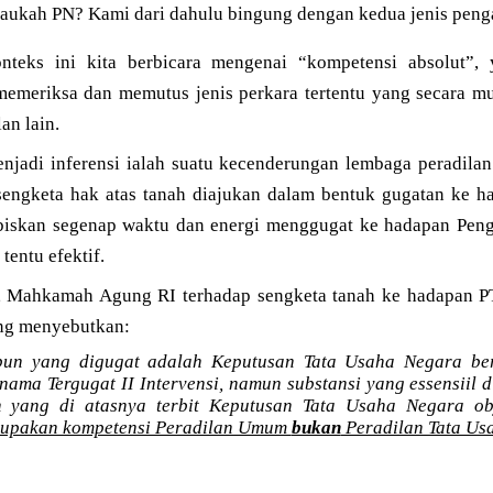
aukah PN? Kami dari dahulu bingung dengan kedua jenis penga
teks ini kita berbicara mengenai “kompetensi absolut”,
memeriksa dan memutus jenis perkara tertentu yang secara mut
an lain.
njadi inferensi ialah suatu kecenderungan lembaga peradila
sengketa hak atas tanah diajukan dalam bentuk gugatan ke h
iskan segenap waktu dan energi menggugat ke hadapan Peng
entu efektif.
i, Mahkamah Agung RI terhadap sengketa tanah ke hadapan P
ng menyebutkan:
un yang digugat adalah Keputusan Tata Usaha Negara ber
ama Tergugat II Intervensi, namun substansi yang essensiil 
h yang di atasnya terbit Keputusan Tata Usaha Negara ob
rupakan kompetensi Peradilan Umum
bukan
Peradilan Tata Us