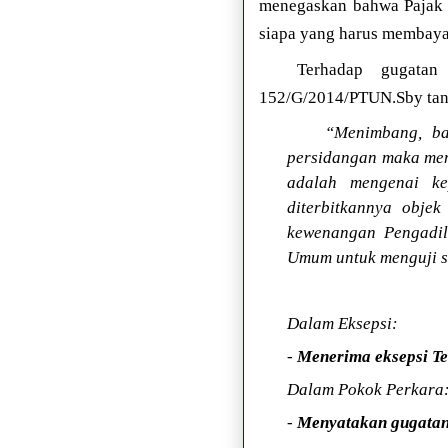
menegaskan bahwa Pajak B
siapa yang harus membayar
Terhadap gugatan
152/G/2014/PTUN.Sby tang
“Menimbang, ba
persidangan maka men
adalah mengenai ke
diterbitkannya obje
kewenangan Pengadil
Umum untuk menguji si
Dalam Eksepsi:
-
Menerima eksepsi Te
Dalam Pokok Perkara
-
Menyatakan gugata