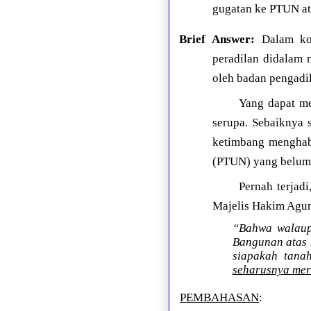
gugatan ke PTUN at
Brief Answer:
Dalam kon
peradilan didalam 
oleh badan pengadil
Yang dapat me
serupa. Sebaiknya 
ketimbang menghab
(PTUN) yang belum t
Pernah terjad
Majelis Hakim Agu
“Bahwa walaup
Bangunan atas n
siapakah tana
seharusnya me
PEMBAHASAN
: