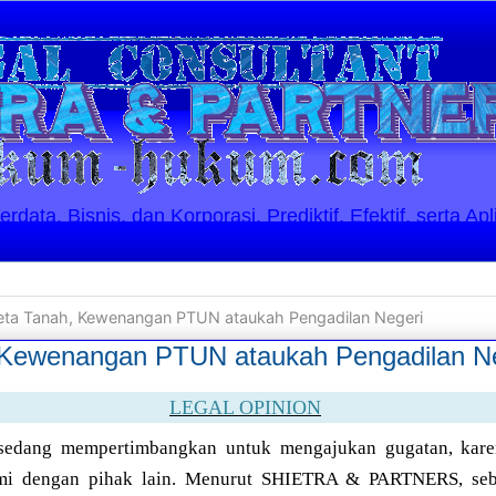
ata, Bisnis, dan Korporasi. Prediktif, Efektif, serta Apl
ta Tanah, Kewenangan PTUN ataukah Pengadilan Negeri
 Kewenangan PTUN ataukah Pengadilan Ne
LEGAL OPINION
 sedang mempertimbangkan untuk mengajukan gugatan, karen
kami dengan pihak lain. Menurut SHIETRA & PARTNERS, se