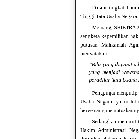
Dalam tingkat band
Tinggi Tata Usaha Negara
Memang, SHIETRA & P
sengketa kepemilikan hak
putusan Mahkamah Agun
menyatakan:
“Bila yang digugat a
yang menjadi wewena
peradilan Tata Usaha
Penggugat mengutip 
Usaha Negara, yakni bil
berwenang memutuskannya
Sedangkan menurut 
Hakim Administrasi Nega
dirugikan dalam hak priva