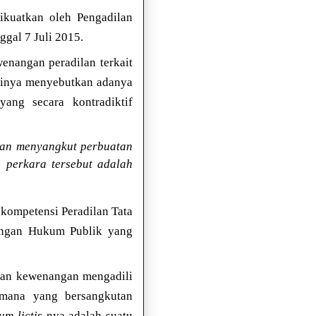
kuatkan oleh Pengadilan
gal 7 Juli 2015.
nangan peradilan terkait
sinya menyebutkan adanya
ng secara kontradiktif
tan menyangkut perbuatan
 perkara tersebut adalah
kompetensi Peradilan Tata
pangan Hukum Publik yang
kan kewenangan mengadili
amana yang bersangkutan
um lictis
-nya adalah suatu