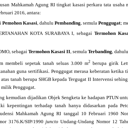
putusan Mahkamah Agung RI tingkat kasasi perkara tata usaha 
ruari 2016, antara:
i
Pemohon Kasasi
, dahulu
Pembanding
, semula
Penggugat
; m
ERTANAHAN KOTA SURABAYA I, sebagai
Termohon Kasa
OMO, sebagai
Termohon Kasasi II
, semula
Terbanding
, dahul
2
m membeli sepetak tanah seluas 3.000 m
berupa girik Let
tanahan guna sertifikasi. Penggugat merasa keberatan ketika t
k atas tanah berupa SHGB kepada Tergugat II Intervensi sehi
 milik Penggugat.
ng kemudian dijadikan Objek Sengketa ke hadapan PTUN untu
ki kepentingan terhadap tanah hanya didasarkan pada Pe
prudensi Mahkamah Agung RI tanggal 10 Februari 1960 N
mor 3176.K/SIP/1990
juncto
Undang-Undang Nomor 12 Tahun