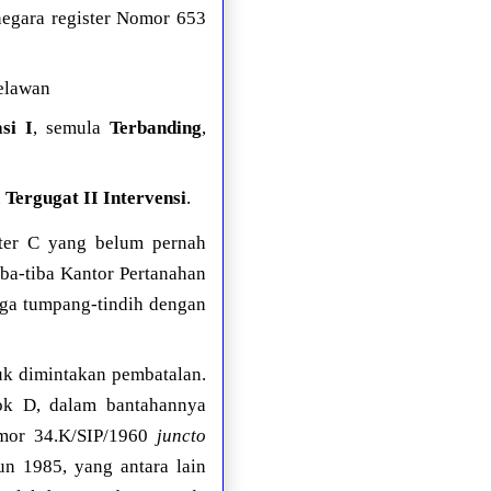
negara register Nomor 653
elawan
si I
, semula
Terbanding
,
u
Tergugat II Intervensi
.
ter C yang belum pernah
iba-tiba Kantor Pertanahan
ngga tumpang-tindih dengan
k dimintakan pembatalan.
tok D, dalam bantahannya
omor 34.K/SIP/1960
juncto
 1985, yang antara lain