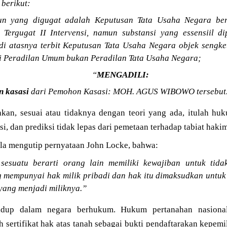
berikut:
n yang digugat adalah Keputusan Tata Usaha Negara ber
ergugat II Intervensi, namun substansi yang essensiil di
di atasnya terbit Keputusan Tata Usaha Negara objek sengke
 Peradilan Umum bukan Peradilan Tata Usaha Negara;
“
MENGADILI:
 kasasi
dari Pemohon Kasasi: MOH. AGUS WIBOWO tersebut
uhkan, sesuai atau tidaknya dengan teori yang ada, itulah h
i, dan prediksi tidak lepas dari pemetaan terhadap tabiat hak
la mengutip pernyataan John Locke, bahwa:
 sesuatu berarti orang lain memiliki kewajiban untuk tid
g mempunyai hak milik pribadi dan hak itu dimaksudkan untuk
ang menjadi miliknya.”
hidup dalam negara berhukum. Hukum pertanahan nasiona
 sertifikat hak atas tanah sebagai bukti pendaftarakan kepemil