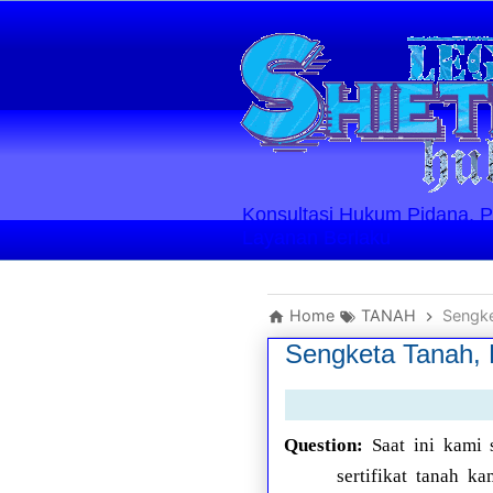
Konsultasi Hukum Pidana, Perd
Layanan Berlaku
Home
TANAH
Sengke
Sengketa Tanah,
Question:
Saat ini kami
sertifikat tanah 