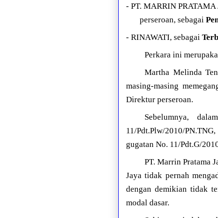
- PT. MARRIN PRATAMA J
perseroan, sebagai
Pe
- RINAWATI, sebagai
Ter
Perkara ini merupaka
Martha Melinda Te
masing-masing memegang
Direktur perseroan.
Sebelumnya, dal
11/Pdt.Plw/2010/PN.TNG,
gugatan No. 11/Pdt.G/201
PT. Marrin Pratama J
Jaya tidak pernah meng
dengan demikian tidak t
modal dasar.