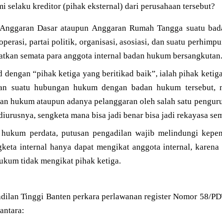
selaku kreditor (pihak eksternal) dari perusahaan tersebut?
nggaran Dasar ataupun Anggaran Rumah Tangga suatu bada
operasi, partai politik, organisasi, asosiasi, dan suatu perhimp
atkan semata para anggota internal badan hukum bersangkutan
 dengan “pihak ketiga yang beritikad baik”, ialah pihak keti
an suatu hubungan hukum dengan badan hukum tersebut, 
adan hukum ataupun adanya pelanggaran oleh salah satu pengur
urusnya, sengketa mana bisa jadi benar bisa jadi rekayasa sem
 hukum perdata, putusan pengadilan wajib melindungi kepen
ngketa internal hanya dapat mengikat anggota internal, karen
ukum tidak mengikat pihak ketiga.
dilan Tinggi Banten perkara perlawanan register Nomor 58/P
antara: