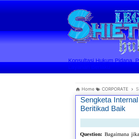
Konsultasi Hukum Pidana, Perd
Layanan Berlaku
Home
CORPORATE
S
Sengketa Interna
Beritikad Baik
Question:
Bagaimana jika