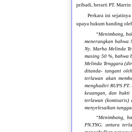
pribadi, berarti PT. Marr
Perkara ini sejatin
upaya hukum banding oleh
“Menimbang, bah
menerangkan bahwa Ny
Ny. Marha Melinda Te
masing 50 %, bahwa b
Melinda Tenggara (dir
ditanda- tangani ole
terlawan akan membe
menghadiri RUPS PT. 
keuangan, dan bukti 
terlawan (komisaris
menyelesaikan tungga
“Menimbang, ba
PN.TNG. antara terl