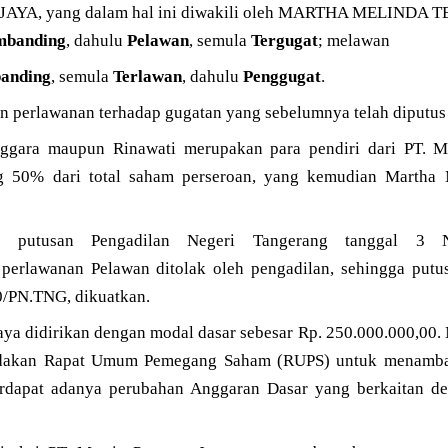
AYA, yang dalam hal ini diwakili oleh MARTHA MELINDA T
mbanding
, dahulu
Pelawan
, semula
Tergugat
; melawan
banding
, semula
Terlawan
, dahulu
Penggugat
.
n perlawanan terhadap gugatan yang sebelumnya telah diputus 
nggara maupun Rinawati merupakan para pendiri dari PT
 50% dari total saham perseroan, yang kemudian Martha M
am putusan Pengadilan Negeri Tangerang tanggal 3
 perlawanan Pelawan ditolak oleh pengadilan, sehingga put
0/PN.TNG, dikuatkan.
aya didirikan dengan modal dasar sebesar Rp. 250.000.000,00
adakan Rapat Umum Pemegang Saham (RUPS) untuk menambah
erdapat adanya perubahan Anggaran Dasar yang berkaitan d