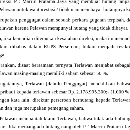
ireksi PT. Marrin Pratama Jaya yang membuat hutang tanpa 
Pelawan untuk wantprestasi / tidak mau membayar hutangnya k
rupakan penggugat dalam sebuah perkara gugatan terpisah, d
Pelawan karena Pelawan mempunyai hutang yang tidak dibayar.
 jika kemudian ditemukan kesalahan direksi, maka itu menjadi
an dibahas dalam RUPS Perseroan, bukan menjadi resiko 
gat.
nkan, disaat bersamaan ternyata Terlawan menjabat sebagai
rlawan masing-masing memiliki saham sebesar 50 %.
ugatannya, Terlawan (dahulu Penggugat) mendalilkan bahwa
pribadi kepada terlawan sebesar Rp. 2.178.995.300;- (1.000 %
gan kata lain, direktur perseroan berhutang kepada Terlaw
oan dan juga merupakan pemegang saham.
 Pelawan membantah klaim Terlawan, bahwa tidak ada hubun
wan. Jika memang ada hutang uang oleh PT. Marrin Pratama Ja