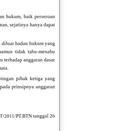
n hukum, baik perseroan
unan, sejatinya hanya dapat
.
ga diluar badan hukum yang
namun tidak tahu-menahu
us terhadap anggaran dasar
ata.
tingan pihak ketiga yang
a pada prinsipnya anggaran
DT/2011/PT.BTN tanggal 26