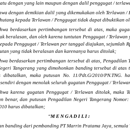
satu dengan yang lain maupun dengan dalil penggugat / terlaw
wa dengan demikian dalil yang dikemukakan oleh Terlawan /
hutang kepada Terlawan / Penggugat tidak dapat dibuktikan o
wa berdasarkan pertimbangan tersebut di atas, maka guga
ak beralasan, dan oleh karena tuntutan Penggugat / Terlawan
epada Penggugat / Terlawan per tanggal diajukan, sejumlah R
utan yang tidak beralasan dan karenanya harus ditolak;
wa berdasarkan pertimbangan tersebut di atas, Pengadilan 
egeri Tangerang yang dimohonkan banding tersebut di atas 
 dibatalkan, maka putusan No. 11/Pdt.G/2010/PN.TNG. ha
 sendiri dengan menolak seluruh gugatan Penggugat / Terlawa
wa karena gugatan Penggugat / Terlawan ditolak, maka T
an benar, dan putusan Pengadilan Negeri Tangerang Nomor:
010 harus dibatalkan;
“
M E N G A D I L I :
 banding dari pembanding PT Marrin Pratama Jaya, semula 