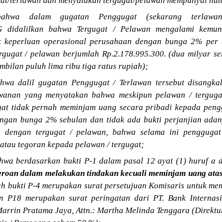
t/terlawan dan menyatakan tergugat/pelawan mempunyai hut
bahwa dalam gugatan Penggugat (sekarang terlawa
NG didalilkan bahwa Tergugat / Pelawan mengalami kemu
 keperluan operasional perusahaan dengan bunga 2% per b
rgugat / pelawan berjumlah Rp.2.178.995.300. (dua milyar se
mbilan puluh lima ribu tiga ratus rupiah);
wa dalil gugatan Penggugat / Terlawan tersebut disangkal
wanan yang menyatakan bahwa meskipun pelawan / tergug
ugat tidak pernah meminjam uang secara pribadi kepada peng
ngan bunga 2% sebulan dan tidak ada bukti perjanjian adan
n dengan tergugat / pelawan, bahwa selama ini penggugat
atau tegoran kepada pelawan / tergugat;
wa berdasarkan bukti P-1 dalam pasal 12 ayat (1) huruf a d
eroan dalam melakukan tindakan kecuali meminjam uang ata
leh bukti P-4 merupakan surat persetujuan Komisaris untuk m
an P18 merupakan surat peringatan dari PT. Bank Internas
Marrin Pratama Jaya, Attn.: Martha Melinda Tenggara (Direkt