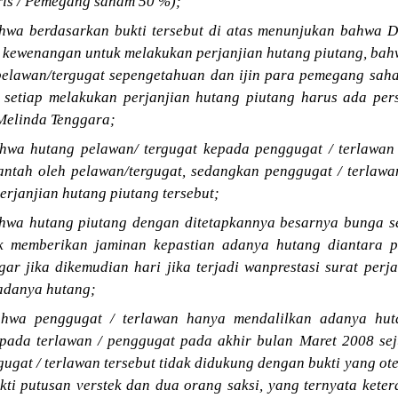
ris / Pemegang saham 50 %);
wa berdasarkan bukti tersebut di atas menunjukan bahwa D
 kewenangan untuk melakukan perjanjian hutang piutang, bah
 pelawan/tergugat sepengetahuan dan ijin para pemegang saha
 setiap melakukan perjanjian hutang piutang harus ada per
Melinda Tenggara;
wa hutang pelawan/ tergugat kepada penggugat / terlawan
antah oleh pelawan/tergugat, sedangkan penggugat / terlaw
perjanjian hutang piutang tersebut;
wa hutang piutang dengan ditetapkannya besarnya bunga se
ntuk memberikan jaminan kepastian adanya hutang diantara
agar jika dikemudian hari jika terjadi wanprestasi surat per
adanya hutang;
hwa penggugat / terlawan hanya mendalilkan adanya hut
epada terlawan / penggugat pada akhir bulan Maret 2008 sej
gugat / terlawan tersebut tidak didukung dengan bukti yang ote
i putusan verstek dan dua orang saksi, yang ternyata ketera