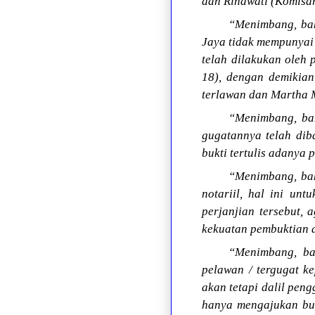
dan Rinawati (Komisa
“Menimbang, bah
Jaya tidak mempunyai
telah dilakukan oleh
18), dengan demikian
terlawan dan Martha 
“Menimbang, bah
gugatannya telah dib
bukti tertulis adanya 
“Menimbang, bah
notariil, hal ini u
perjanjian tersebut, 
kekuatan pembuktian 
“Menimbang, ba
pelawan / tergugat k
akan tetapi dalil peng
hanya mengajukan bukt