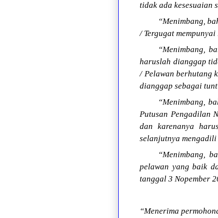
tidak ada kesesuaian 
“Menimbang, bah
/ Tergugat mempunyai 
“Menimbang, bah
haruslah dianggap tid
/ Pelawan berhutang k
dianggap sebagai tunt
“Menimbang, bah
Putusan Pengadilan N
dan karenanya harus
selanjutnya mengadili
“Menimbang, bah
pelawan yang baik d
tanggal 3 Nopember 2
“Menerima permohonan