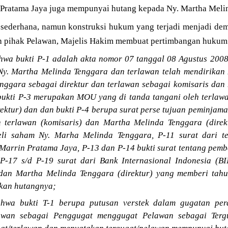
in Pratama Jaya juga mempunyai hutang kepada Ny. Martha Meli
ya sederhana, namun konstruksi hukum yang terjadi menjadi de
 pihak Pelawan, Majelis Hakim membuat pertimbangan hukum 
wa bukti P-1 adalah akta nomor 07 tanggal 08 Agustus 2008 
. Martha Melinda Tenggara dan terlawan telah mendirikan 
nggara sebagai direktur dan terlawan sebagai komisaris da
ukti P-3 merupakan MOU yang di tanda tangani oleh terlawa
ektur) dan dan bukti P-4 berupa surat perse tujuan peminjam
h terlawan (komisaris) dan Martha Melinda Tenggara (direkt
li saham Ny. Marha Melinda Tenggara, P-11 surat dari te
Marrin Pratama Jaya, P-13 dan P-14 bukti surat tentang pem
P-17 s/d P-19 surat dari Bank Internasional Indonesia (BI
) dan Martha Melinda Tenggara (direktur) yang memberi ta
kan hutangnya;
hwa bukti T-1 berupa putusan verstek dalam gugatan perd
awan sebagai Penggugat menggugat Pelawan sebagai Terg