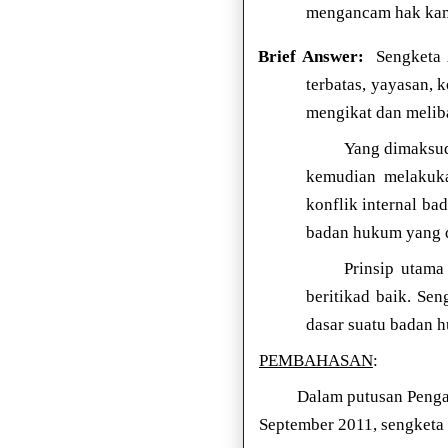
mengancam hak kami 
Brief Answer:
Sengketa A
terbatas, yayasan, k
mengikat dan melib
Yang dimaksud
kemudian melakuk
konflik internal b
badan hukum yang di
Prinsip utama
beritikad baik. Se
dasar suatu badan h
PEMBAHASAN
:
Dalam putusan Penga
September 2011, sengketa 