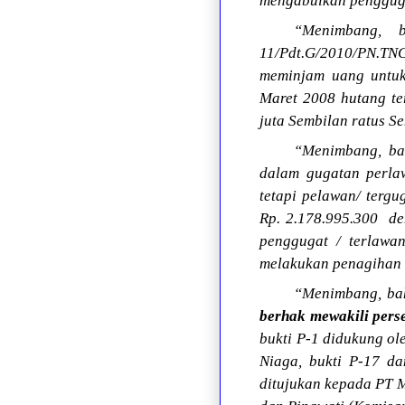
mengabulkan pengguga
“Menimbang, 
11/Pdt.G/2010/PN.T
meminjam uang untuk
Maret 2008 hutang te
juta Sembilan ratus Se
“Menimbang, bah
dalam gugatan perla
tetapi pelawan/ terg
Rp. 2.178.995.300 de
penggugat / terlawa
melakukan penagihan 
“Menimbang, bah
berhak mewakili pers
bukti P-1 didukung o
Niaga, bukti P-17 d
ditujukan kepada PT 