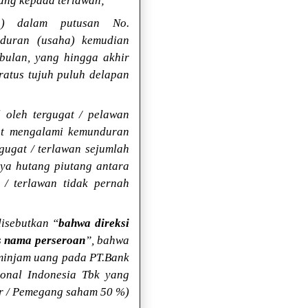
ang kepada terlawan;
n) dalam putusan No.
nduran (usaha) kemudian
ulan, yang hingga akhir
ratus tujuh puluh delapan
 oleh tergugat / pelawan
at mengalami kemunduran
gugat / terlawan sejumlah
ya hutang piutang antara
 / terlawan tidak pernah
isebutkan “
bahwa direksi
s nama perseroan
”, bahwa
eminjam uang pada PT.Bank
ional Indonesia Tbk yang
ur / Pemegang saham 50 %)