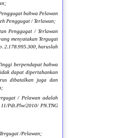
an;
 Penggugat bahwa Pelawan
leh Penggugat / Terlawan;
tan Penggugat / Terlawan
 yang menyatakan Tergugat
p. 2.178.995.300, haruslah
Tinggi berpendapat bahwa
tidak dapat dipertahankan
rus dibatalkan juga dan
n;
ergugat / Pelawan adalah
 11/Pdt.Plw/2010/ PN.TNG
Tergugat /Pelawan;