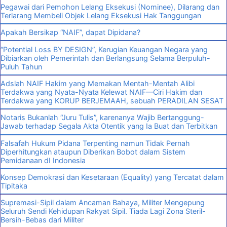
Pegawai dari Pemohon Lelang Eksekusi (Nominee), Dilarang dan
Terlarang Membeli Objek Lelang Eksekusi Hak Tanggungan
Apakah Bersikap “NAIF”, dapat Dipidana?
“Potential Loss BY DESIGN”, Kerugian Keuangan Negara yang
Dibiarkan oleh Pemerintah dan Berlangsung Selama Berpuluh-
Puluh Tahun
Adslah NAIF Hakim yang Memakan Mentah-Mentah Alibi
Terdakwa yang Nyata-Nyata Kelewat NAIF—Ciri Hakim dan
Terdakwa yang KORUP BERJEMAAH, sebuah PERADILAN SESAT
Notaris Bukanlah “Juru Tulis”, karenanya Wajib Bertanggung-
Jawab terhadap Segala Akta Otentik yang Ia Buat dan Terbitkan
Falsafah Hukum Pidana Terpenting namun Tidak Pernah
Diperhitungkan ataupun Diberikan Bobot dalam Sistem
Pemidanaan dI Indonesia
Konsep Demokrasi dan Kesetaraan (Equality) yang Tercatat dalam
Tipitaka
Supremasi-Sipil dalam Ancaman Bahaya, Militer Mengepung
Seluruh Sendi Kehidupan Rakyat Sipil. Tiada Lagi Zona Steril-
Bersih-Bebas dari Militer