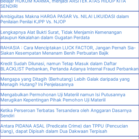
Belajar HUKUM KARMA, menjadi ARSITEK ATAS HIDUP KITA
SENDIRI
Ambiguitas Makna HARGA PASAR Vs. NILAI LIKUIDASI dalam
Penilaian Penilai KJPP Vs. NJOP
Lengkapnya Alat Bukti Surat, Tidak Menjamin Kemenangan
ataupun Kekalahan dalam Gugatan Perdata
RAHASIA : Cara Menciptakan LUCK FACTOR, Jangan Pernah Sia-
Siakan Kesempatan Menanam Benih Perbuatan Bajik
Kredit Sudah Dilunasi, namun Tetap Masuk dalam Daftar
BLACKLIST Perbankan, Pertanda Adanya Internal Fraud Perbankan
Mengapa yang Ditagih (Berhutang) Lebih Galak daripada yang
Menagih Hutang? Ini Penjelasannya
Mengabulkan Permohonan Uji Materiil namun Isi Putusannya
Merugikan Kepentingan Pihak Pemohon Uji Materiil
Ketika Perseroan Terbatas Tersandera oleh Anggaran Dasarnya
Sendiri
Antara PIDANA ASAL (Predicate Crime) dan TPPU (Pencucian
Uang), dapat Dipisah dalam Dua Dakwaan Terpisah