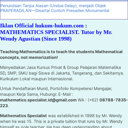
Penundaan Tanpa Alasan (Undue Delay), menjadi Objek
PRAPERADILAN—Disertai Contoh Preseden Monumental
Iklan Official hukum-hukum.com :
MATHEMATICS SPECIALIST. Tutor by Mr.
Wendy Agustian (Since 1998)
Teaching Mathematics is to teach the students Mathematical
concepts, not memorization!
Menyediakan Jasa Kursus Privat & Group Pelajaran Matematika
SD, SMP, SMU bagi Siswa di Jakarta, Tangerang, dan Sekitarnya.
Kurikulum Lokal maupun Internasional.
Untuk Pendaftaran Murid, Portofolio Kompetensi Mengajar,
maupun Kerja Sama, Hubungi: E-Mail :
mathematics.specialist.id@gmail.com
WA : (+62)
08788-7835-
223
.
Mathematics Specialist
was established in 1998 by Mr. Wendy
when he was 15. This is a private tuition that runs by Mr. Wendy
himself as sole teacher. He has deep understanding about