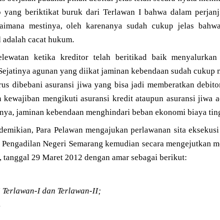
ap yang beriktikat buruk dari Terlawan I bahwa dalam perjanj
gaimana mestinya, oleh karenanya sudah cukup jelas bahw
d adalah cacat hukum.
ewatan ketika kreditor telah beritikad baik menyalurkan
 Sejatinya agunan yang diikat jaminan kebendaan sudah cukup 
arus dibebani asuransi jiwa yang bisa jadi memberatkan debit
 kewajiban mengikuti asuransi kredit ataupun asuransi jiwa a
sarnya, jaminan kebendaan menghindari beban ekonomi biaya tin
demikian, Para Pelawan mengajukan perlawanan sita eksekusi 
t Pengadilan Negeri Semarang kemudian secara mengejutkan 
tanggal 29 Maret 2012 dengan amar sebagai berikut:
i Terlawan-I dan Terlawan-II;
: