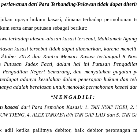
 perlawanan dari Para Terbanding/Pelawan tidak dapat diter
jukan upaya hukum kasasi, dimana terhadap permohonan 
um serta amar putusan sebagai berikut:
wa terhadap alasan-alasan kasasi tersebut, Mahkamah Agung
lasan kasasi tersebut tidak dapat dibenarkan, karena menel
 Oktober 2013 dan Kontra Memori Kasasi tertanggal 8 No
n Putusan Judex Facti, dalam hal ini Putusan Pengadil
 Pengadilan Negeri Semarang, dan menyatakan gugatan p
k terdapat adanya kesalahan dalam penerapan hukum dan te
enanya adalah beralasan untuk menolak permohonan kasasi da
“
M E N G A D I L I :
n kasasi
dari Para Pemohon Kasasi: 1. TAN NYAP HOEI, 2.
W TJENG, 4. ALEX TANJAYA d/h TAN GAP LAIJ dan 5. TAN GAP
k adil ketika pailitnya debitor, baik debitor perorangan 