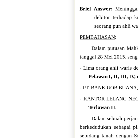
Brief Answer:
Meninggal
debitor terhadap k
seorang pun ahli wa
PEMBAHASAN
:
Dalam putusan Mahka
tanggal 28 Mei 2015, seng
- Lima orang ahli waris d
Pelawan I, II, III, IV,
- PT. BANK UOB BUANA, 
- KANTOR LELANG NEG
Terlawan II
.
Dalam sebuah perjanj
berkedudukan sebagai pi
sebidang tanah dengan S