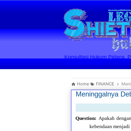
Konsultasi Hukum Pidana, Perd
Layanan Berlaku
Home
FINANCE
Meni
Meninggalnya Deb
Question:
Apakah dengan 
kebendaan menjadi