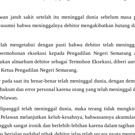
wan jatuh sakit setelah itu meninggal dunia sebelum masa pe
erasumsi bahwa meninggalnya debitor mengakibatkan hutang 
elah mengetahui dengan pasti bahwa debitor telah meningg
permohonan eksekusi kepada Pengadilan Negeri Semarang a
ukan almarhum debitor sebagai Termohon Eksekusi, diberi
aa
Ketua Pengadilan Negeri Semarang.
or pada saat itu benar-benar telah meninggal dunia, dengan dem
hukum dan error personal karena orang yang telah meninggal du
 Pelawan.
dipanggil telah meninggal dunia, maka terang tidak mungk
 Pelawan melanjutkan keluh-kesahnya, bahwasannya akumulas
ngguh sangat ironik dan berlebih-lebihan karena dalam tagihan
s berjalan padahal pihak debitur jelas telah secara nyata meni