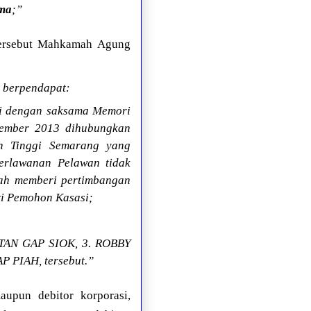
ima
;”
tersebut Mahkamah Agung
 berpendapat:
iti dengan saksama Memori
vember 2013 dihubungkan
an Tinggi Semarang yang
erlawanan Pelawan tidak
lah memberi pertimbangan
ri Pemohon Kasasi;
 TAN GAP SIOK, 3. ROBBY
 PIAH, tersebut.”
maupun debitor korporasi,