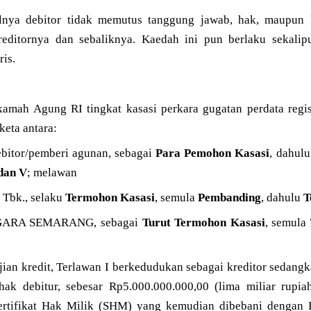
nya debitor tidak memutus tanggung jawab, hak, maupun 
reditornya dan sebaliknya. Kaedah ini pun berlaku sekalip
ris.
mah Agung RI tingkat kasasi perkara gugatan perdata regi
keta antara:
ebitor/pemberi agunan, sebagai
Para Pemohon Kasasi
, dahul
 dan V
; melawan
Tbk., selaku
Termohon Kasasi
, semula
Pembanding
, dahulu
T
ARA SEMARANG, sebagai
Turut
Termohon Kasasi
, semula
ian kredit, Terlawan I berkedudukan sebagai kreditor sedang
hak debitur, sebesar Rp5.000.000.000,00 (lima miliar rupi
ertifikat Hak Milik (SHM) yang kemudian dibebani dengan