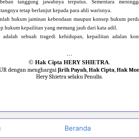
beban tanggung jawabnya terputus. Sementara meningga
angnya tetap berlanjut kepada para ahli warisnya.
kanlah hukum jaminan kebendaan maupun konsep hukum perda
ep hukum kepailitan yang memang jauh dari kata adil.
 adalah sebuah tragedi kehidupan, kepailitan adalan ko
…
©
Hak Cipta HERY SHIETRA
.
JUR dengan menghargai
Jirih Payah
,
Hak Cipta
,
Hak Mor
Hery Shietra selaku Penulis.
u
Beranda