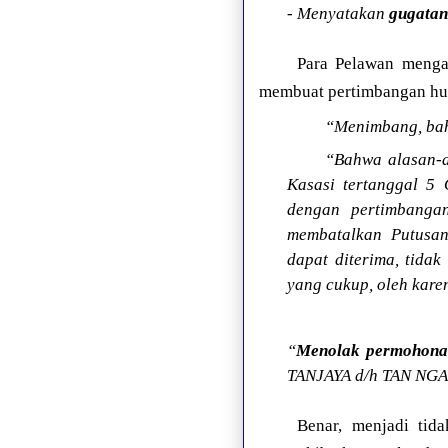
- Menyatakan
gugatan
Para Pelawan menga
membuat pertimbangan huk
“Menimbang, bah
“Bahwa alasan-a
Kasasi tertanggal 5
dengan pertimbanga
membatalkan Putusan
dapat diterima, tida
yang cukup, oleh kar
“
Menolak permohona
TANJAYA d/h TAN NGAU
Benar, menjadi tida