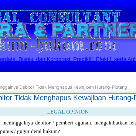
ata, Bisnis, dan Korporasi. Prediktif, Efektif, serta Apl
nggalnya Debitor Tidak Menghapus Kewajiban Hutang-Piutang
itor Tidak Menghapus Kewajiban Hutang-
LEGAL OPINION
meninggalnya debitor / pemberi agunan, mengakibatkan lela
 pupus / gugur demi hukum?