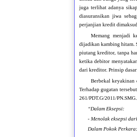
juga terlihat adanya sik
diasuransikan jiwa seba
perjanjian kredit dimaksu
Memang menjadi kel
dijadikan kambing hitam.
piutang kreditor, tanpa h
ketika debitor menyatakan
dari kreditor. Prinsip da
Berbekal keyakinan 
Terhadap gugatan tersebu
261/PDT.G/2011/PN.SMG., 
“Dalam Eksepsi:
- Menolak eksepsi dar
Dalam Pokok Perkara