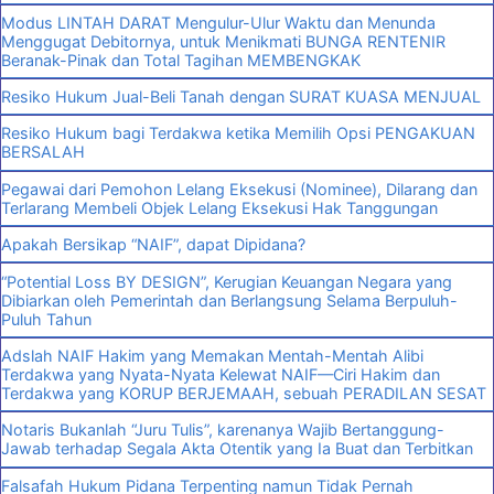
Modus LINTAH DARAT Mengulur-Ulur Waktu dan Menunda
Menggugat Debitornya, untuk Menikmati BUNGA RENTENIR
Beranak-Pinak dan Total Tagihan MEMBENGKAK
Resiko Hukum Jual-Beli Tanah dengan SURAT KUASA MENJUAL
Resiko Hukum bagi Terdakwa ketika Memilih Opsi PENGAKUAN
BERSALAH
Pegawai dari Pemohon Lelang Eksekusi (Nominee), Dilarang dan
Terlarang Membeli Objek Lelang Eksekusi Hak Tanggungan
Apakah Bersikap “NAIF”, dapat Dipidana?
“Potential Loss BY DESIGN”, Kerugian Keuangan Negara yang
Dibiarkan oleh Pemerintah dan Berlangsung Selama Berpuluh-
Puluh Tahun
Adslah NAIF Hakim yang Memakan Mentah-Mentah Alibi
Terdakwa yang Nyata-Nyata Kelewat NAIF—Ciri Hakim dan
Terdakwa yang KORUP BERJEMAAH, sebuah PERADILAN SESAT
Notaris Bukanlah “Juru Tulis”, karenanya Wajib Bertanggung-
Jawab terhadap Segala Akta Otentik yang Ia Buat dan Terbitkan
Falsafah Hukum Pidana Terpenting namun Tidak Pernah