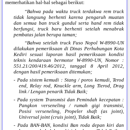
memerhatikan hal-hal sebagai berikut:
“Bahwa pada waktu truck terdakwa rem truck
tidak langsung berhenti karena pengaruh muatan
dan semua ban truck gundul serta hand rem tidak
berfungsi, truck baru berhenti setelah menabrak
pembatas jalan berupa taman;
“Bahwa setelah truck Fuso Nopol W-8990-UN
dilakukan pemeriksaan di Dinas Perhubungan Kota
Kediri sesuai laporan hasil pemeriksaan kondisi
teknis kendaraan bermotor W-8990-UN, Nomor :
551.21/200/419.46/2012, tanggal 8 April 2012,
dengan hasil pemeriksaan ditemukan;
- Pada sistem kemudi : Stang / poros kemudi, Terod
end, Relay rod, Knuckle arm, Long Tierod, Drag
link / Lengan penarik Tidak Baik;
- Pada system Transmisi dan Pemindah kecepatan :
Pangkon verseneling / rumah gigi transmisi,
Posisi verseneling, Propeler shaft (as joint),
Universal joint (cruis joint), Tidak Baik;
- Pada BAN-BAN, kondisi Ban roda depan kiri dan