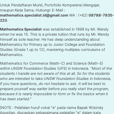
Untuk Pendaftaran Murid, Portofolio Kompetensi Mengajar,
maupun Kerja Sama, Hubungi: E-Mail :
mathematics.specialist.id@gmail.com
WA : (+62)
08788-7835-
223
.
Mathematics Specialist
was established in 1998 by Mr. Wendy
when he was 15. This is a private tuition that runs by Mr. Wendy
himself as sole teacher. He has deep understanding about
Mathematics for Primary up to Junior College and Foundation
Studies (Grade 1 up to 12), mastering multiples curriculums of
Mathematics.
Mathematics for Commerce (Math-C) and Science (Math-S)
within UNSW Foundation Studies (UFS) in Indonesia.
"Most of the
students I handle are not aware of this at all. So for the students
who are intended to take UNSW Foundation Studies in Indonesia,
if you have questions, do not hesitate to ask. It will be best to
prepare yourself way earlier before you really start the program,
because it is nearly impossible to form or fix the basics when it
has been started."
[NOTE : Pelafalan huruf vokal "e" pada nama Bapak W(e)ndy
Agustian, diucapkan sebagaimana pelajafan "e" dalam kata