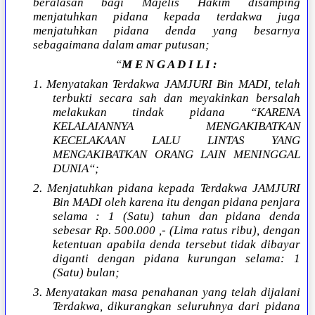
beralasan bagi Majelis Hakim disamping
menjatuhkan pidana kepada terdakwa juga
menjatuhkan pidana denda yang besarnya
sebagaimana dalam amar putusan;
“
M E N G A D I L I :
1. Menyatakan Terdakwa JAMJURI Bin MADI, telah
terbukti secara sah dan meyakinkan bersalah
melakukan tindak pidana “KARENA
KELALAIANNYA MENGAKIBATKAN
KECELAKAAN LALU LINTAS YANG
MENGAKIBATKAN ORANG LAIN MENINGGAL
DUNIA“;
2. Menjatuhkan pidana kepada Terdakwa JAMJURI
Bin MADI oleh karena itu dengan pidana penjara
selama : 1 (Satu) tahun dan pidana denda
sebesar Rp. 500.000 ,- (Lima ratus ribu), dengan
ketentuan apabila denda tersebut tidak dibayar
diganti dengan pidana kurungan selama: 1
(Satu) bulan;
3. Menyatakan masa penahanan yang telah dijalani
Terdakwa, dikurangkan seluruhnya dari pidana