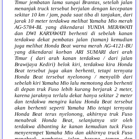
Timur jembatan lama sungai Brantas, setelah jalan
menanjak truck tersebut berjalan dengan kecepatan
sekitar 10 km / jam, pada saat tiba di tanjakan, dari
jarak 10 meter terdakwa melihat Yamaha Mio merah
AG-5784-BL yang dikendarai YUNDA MERAWATI
dan DWI KARYAWATI berhenti di sebelah kanan
terdakwa dekat pembatas jalan (taman) kemudian
juga melihat Honda Beat warna merah AG-4121-BU
yang dikendarai korban ARI SUMARI dari arah
Timur ( dari arah kanan terdakwa / dari jalan
Brawijaya Kediri) belok kiri, terdakwa kira Honda
Beat tersebut juga akan berhenti, tetapi ternyata
Honda Beat tersebut nyelonong / menyalib dari
sebelah kiri Yamaha Mio lalu memotong dan berhenti
di depan truk Fuso lebih kurang berjarak 2 meter,
karena jaraknya terlalu dekat hanya sekitar 2 meter
dan terdakwa mengira kalau Honda Beat tersebut
akan berhenti seperti Yamaha Mio tetapi ternyata
Honda Beat terus nyelonong, akhirnya truk Fuso
menabrak Honda Beat, selanjutnya stir oleh
terdakwa dibanting ke kanan kemudian tuck Fuso
menyerempet Yamaha Mio dan akhirnya truck Fuso
menabrak pembatas jalan berupa taman dan