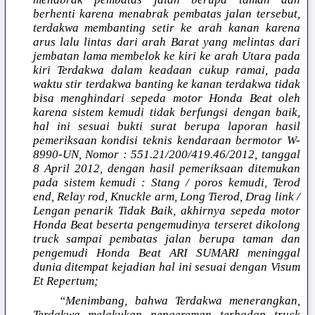
berhenti karena menabrak pembatas jalan tersebut,
terdakwa membanting setir ke arah kanan karena
arus lalu lintas dari arah Barat yang melintas dari
jembatan lama membelok ke kiri ke arah Utara pada
kiri Terdakwa dalam keadaan cukup ramai, pada
waktu stir terdakwa banting ke kanan terdakwa tidak
bisa menghindari sepeda motor Honda Beat oleh
karena sistem kemudi tidak berfungsi dengan baik,
hal ini sesuai bukti surat berupa laporan hasil
pemeriksaan kondisi teknis kendaraan bermotor W-
8990-UN, Nomor : 551.21/200/419.46/2012, tanggal
8 April 2012, dengan hasil pemeriksaan ditemukan
pada sistem kemudi : Stang / poros kemudi, Terod
end, Relay rod, Knuckle arm, Long Tierod, Drag link /
Lengan penarik Tidak Baik, akhirnya sepeda motor
Honda Beat beserta pengemudinya terseret dikolong
truck sampai pembatas jalan berupa taman dan
pengemudi Honda Beat ARI SUMARI meninggal
dunia ditempat kejadian hal ini sesuai dengan Visum
Et Repertum;
“Menimbang, bahwa Terdakwa menerangkan,
Terdakwa melakukan pengereman terhadap truck