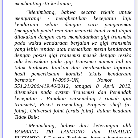
membanting stir ke kanan;
“Menimbang, bahwa secara teknis untuk
mengurangi / menghentikan kecepatan laju
kendaraan selain dengan cara pengereman
(menginjak pedal rem dan menarik hand rem) dapat
dilakukan dengan cara memindahkan gigi transmisi
pada waktu kendaraan berjalan ke gigi transmisi
yang lebih rendah atau mematikan mesin kendaraan
dengan posisi gigi transmisi masuk dengan resiko
ada kerusakan pada gigi transmisi namun hal ini
tidak terdakwa lalukan dan berdasarkan laporan
hasil pemeriksaan kondisi teknis kendaraan
bermotor W-8990-UN, Nomor :
551.21/200/419.46/2012, tanggal 8 April 2012,
ditemukan pada system Transmisi dan Pemindah
kecepatan : Pangkon verseneling / rumah gigi
transmisi, Posisi verseneling, Propeler shaft (as
joint), Universal joint (cruis joint), dalam keadaan
Tidak Baik;
“Menimbang, bahwa dari keterangan ahli
BAMBANG TRI LASMONO dan JUNAILAN
RUSTANTO, S.T serta Terdakwa bahwa kendaraan