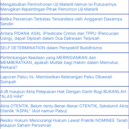
Mengabulkan Permohonan Uji Materiil namun Isi Putusannya
Merugikan Kepentingan Pihak Pemohon Uji Materiil
Ketika Perseroan Terbatas Tersandera oleh Anggaran Dasarnya
Sendiri
Antara PIDANA ASAL (Predicate Crime) dan TPPU (Pencucian
Uang), dapat Dipisah dalam Dua Dakwaan Terpisah
SELF DETERMINATION dalam Perspektif Buddhisme
Pertimbangan Keadaan yang MERINGANKAN dan
MEMBERATKAN, apakah Mutlak bagi Hakim dalam Memutus
Perkara?
Laporan Palsu Vs. Memberikan Keterangan Palsu Dibawah
Sumpah
AJB maupun Akta Pelepasan Hak Dengan Ganti-Rugi BUKANLAH
“ALAS HAK”
Akta OTENTIK, Belum tentu Benar-Benar OTENTIK, Sekelumit Akta
Otentik “ASPAL” (Asli namun Palsu)
Resiko Hukum Mencurangi Hukum Lewat Praktik NOMINEE Tanah
ataupun Saham Perseroan