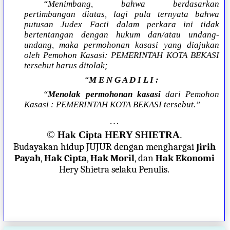
“Menimbang, bahwa berdasarkan
pertimbangan diatas, lagi pula ternyata bahwa
putusan Judex Facti dalam perkara ini tidak
bertentangan dengan hukum dan/atau undang-
undang, maka permohonan kasasi yang diajukan
oleh Pemohon Kasasi: PEMERINTAH KOTA BEKASI
tersebut harus ditolak;
“
M E N G A D I L I :
“
Menolak permohonan kasasi
dari Pemohon
Kasasi : PEMERINTAH KOTA BEKASI tersebut.”
…
©
Hak Cipta HERY SHIETRA
.
Budayakan hidup JUJUR dengan menghargai
Jirih
Payah
,
Hak Cipta
,
Hak Moril
, dan
Hak Ekonomi
Hery Shietra selaku Penulis.