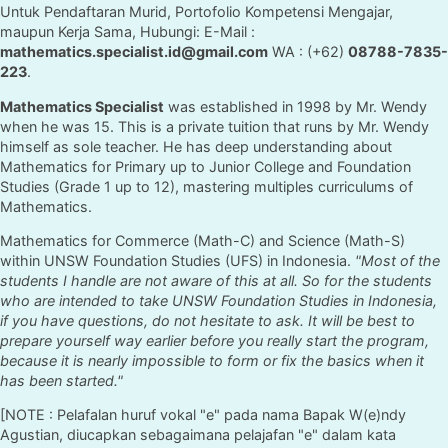
Untuk Pendaftaran Murid, Portofolio Kompetensi Mengajar,
maupun Kerja Sama, Hubungi: E-Mail :
mathematics.specialist.id@gmail.com
WA : (+62)
08788-7835-
223
.
Mathematics Specialist
was established in 1998 by Mr. Wendy
when he was 15. This is a private tuition that runs by Mr. Wendy
himself as sole teacher. He has deep understanding about
Mathematics for Primary up to Junior College and Foundation
Studies (Grade 1 up to 12), mastering multiples curriculums of
Mathematics.
Mathematics for Commerce (Math-C) and Science (Math-S)
within UNSW Foundation Studies (UFS) in Indonesia.
"Most of the
students I handle are not aware of this at all. So for the students
who are intended to take UNSW Foundation Studies in Indonesia,
if you have questions, do not hesitate to ask. It will be best to
prepare yourself way earlier before you really start the program,
because it is nearly impossible to form or fix the basics when it
has been started."
[NOTE : Pelafalan huruf vokal "e" pada nama Bapak W(e)ndy
Agustian, diucapkan sebagaimana pelajafan "e" dalam kata