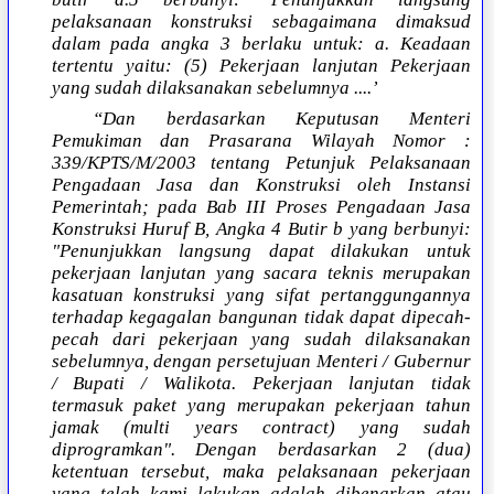
pelaksanaan konstruksi sebagaimana dimaksud
dalam pada angka 3 berlaku untuk: a. Keadaan
tertentu yaitu: (5) Pekerjaan lanjutan Pekerjaan
yang sudah dilaksanakan sebelumnya ....’
“Dan berdasarkan Keputusan Menteri
Pemukiman dan Prasarana Wilayah Nomor :
339/KPTS/M/2003 tentang Petunjuk Pelaksanaan
Pengadaan Jasa dan Konstruksi oleh Instansi
Pemerintah; pada Bab III Proses Pengadaan Jasa
Konstruksi Huruf B, Angka 4 Butir b yang berbunyi:
"Penunjukkan langsung dapat dilakukan untuk
pekerjaan lanjutan yang sacara teknis merupakan
kasatuan konstruksi yang sifat pertanggungannya
terhadap kegagalan bangunan tidak dapat dipecah-
pecah dari pekerjaan yang sudah dilaksanakan
sebelumnya, dengan persetujuan Menteri / Gubernur
/ Bupati / Walikota.
Pekerjaan lanjutan tidak
termasuk paket yang merupakan pekerjaan tahun
jamak (multi years contract) yang sudah
diprogramkan". Dengan berdasarkan 2 (dua)
ketentuan tersebut, maka pelaksanaan pekerjaan
yang telah kami lakukan adalah dibenarkan atau