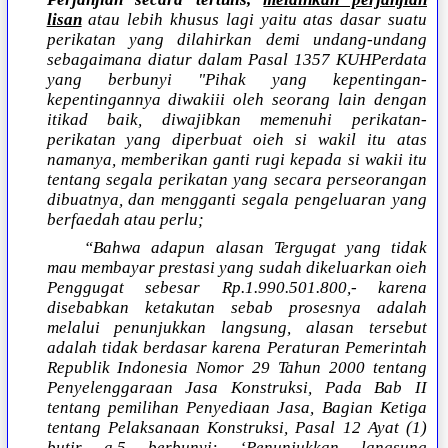
lisan
atau lebih khusus lagi yaitu atas dasar suatu
perikatan yang dilahirkan demi undang-undang
sebagaimana diatur dalam Pasal 1357 KUHPerdata
yang berbunyi "Pihak yang kepentingan-
kepentingannya diwakiii oleh seorang lain dengan
itikad baik, diwajibkan memenuhi perikatan-
perikatan yang diperbuat oieh si wakil itu atas
namanya, memberikan ganti rugi kepada si wakii itu
tentang segala perikatan yang secara perseorangan
dibuatnya, dan mengganti segala pengeluaran yang
berfaedah atau perlu;
“Bahwa adapun alasan Tergugat yang tidak
mau membayar prestasi yang sudah dikeluarkan oieh
Penggugat sebesar Rp.1.990.501.800,- karena
disebabkan ketakutan sebab prosesnya adalah
melalui penunjukkan langsung, alasan tersebut
adalah tidak berdasar karena Peraturan Pemerintah
Republik Indonesia Nomor 29 Tahun 2000 tentang
Penyelenggaraan Jasa Konstruksi, Pada Bab II
tentang pemilihan Penyediaan Jasa, Bagian Ketiga
tentang Pelaksanaan Konstruksi, Pasal 12 Ayat (1)
butir a.5 berbunyi: ‘Penunjukkan langsung