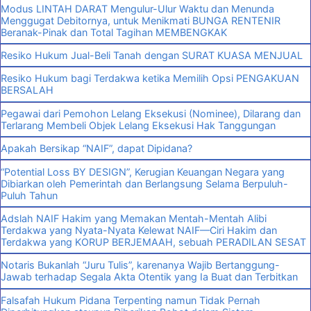
Modus LINTAH DARAT Mengulur-Ulur Waktu dan Menunda
Menggugat Debitornya, untuk Menikmati BUNGA RENTENIR
Beranak-Pinak dan Total Tagihan MEMBENGKAK
Resiko Hukum Jual-Beli Tanah dengan SURAT KUASA MENJUAL
Resiko Hukum bagi Terdakwa ketika Memilih Opsi PENGAKUAN
BERSALAH
Pegawai dari Pemohon Lelang Eksekusi (Nominee), Dilarang dan
Terlarang Membeli Objek Lelang Eksekusi Hak Tanggungan
Apakah Bersikap “NAIF”, dapat Dipidana?
“Potential Loss BY DESIGN”, Kerugian Keuangan Negara yang
Dibiarkan oleh Pemerintah dan Berlangsung Selama Berpuluh-
Puluh Tahun
Adslah NAIF Hakim yang Memakan Mentah-Mentah Alibi
Terdakwa yang Nyata-Nyata Kelewat NAIF—Ciri Hakim dan
Terdakwa yang KORUP BERJEMAAH, sebuah PERADILAN SESAT
Notaris Bukanlah “Juru Tulis”, karenanya Wajib Bertanggung-
Jawab terhadap Segala Akta Otentik yang Ia Buat dan Terbitkan
Falsafah Hukum Pidana Terpenting namun Tidak Pernah