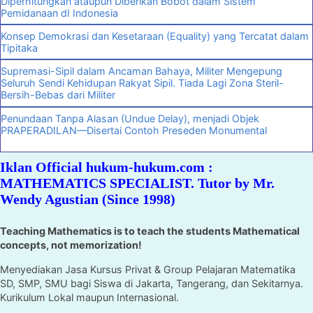
Diperhitungkan ataupun Diberikan Bobot dalam Sistem
Pemidanaan dI Indonesia
Konsep Demokrasi dan Kesetaraan (Equality) yang Tercatat dalam
Tipitaka
Supremasi-Sipil dalam Ancaman Bahaya, Militer Mengepung
Seluruh Sendi Kehidupan Rakyat Sipil. Tiada Lagi Zona Steril-
Bersih-Bebas dari Militer
Penundaan Tanpa Alasan (Undue Delay), menjadi Objek
PRAPERADILAN—Disertai Contoh Preseden Monumental
Iklan Official hukum-hukum.com :
MATHEMATICS SPECIALIST. Tutor by Mr.
Wendy Agustian (Since 1998)
Teaching Mathematics is to teach the students Mathematical
concepts, not memorization!
Menyediakan Jasa Kursus Privat & Group Pelajaran Matematika
SD, SMP, SMU bagi Siswa di Jakarta, Tangerang, dan Sekitarnya.
Kurikulum Lokal maupun Internasional.