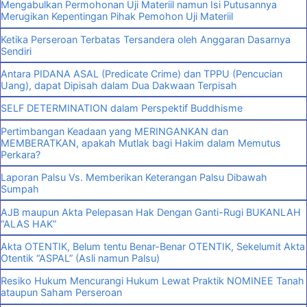
Mengabulkan Permohonan Uji Materiil namun Isi Putusannya
Merugikan Kepentingan Pihak Pemohon Uji Materiil
Ketika Perseroan Terbatas Tersandera oleh Anggaran Dasarnya
Sendiri
Antara PIDANA ASAL (Predicate Crime) dan TPPU (Pencucian
Uang), dapat Dipisah dalam Dua Dakwaan Terpisah
SELF DETERMINATION dalam Perspektif Buddhisme
Pertimbangan Keadaan yang MERINGANKAN dan
MEMBERATKAN, apakah Mutlak bagi Hakim dalam Memutus
Perkara?
Laporan Palsu Vs. Memberikan Keterangan Palsu Dibawah
Sumpah
AJB maupun Akta Pelepasan Hak Dengan Ganti-Rugi BUKANLAH
“ALAS HAK”
Akta OTENTIK, Belum tentu Benar-Benar OTENTIK, Sekelumit Akta
Otentik “ASPAL” (Asli namun Palsu)
Resiko Hukum Mencurangi Hukum Lewat Praktik NOMINEE Tanah
ataupun Saham Perseroan