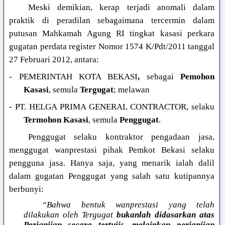
Meski demikian, kerap terjadi anomali dalam
praktik di peradilan sebagaimana tercermin dalam
putusan Mahkamah Agung RI tingkat kasasi perkara
gugatan perdata register Nomor 1574 K/Pdt/2011 tanggal
27 Februari 2012, antara:
- PEMERINTAH KOTA BEKASI
,
sebagai
Pemohon
Kasasi
, semula
Tergugat
; melawan
- PT. HELGA PRIMA GENERAL CONTRACTOR, selaku
Termohon Kasasi
, semula
Penggugat
.
Penggugat selaku kontraktor pengadaan jasa,
menggugat wanprestasi pihak Pemkot Bekasi selaku
pengguna jasa. Hanya saja, yang menarik ialah dalil
dalam gugatan Penggugat yang salah satu kutipannya
berbunyi:
“Bahwa bentuk wanprestasi yang telah
dilakukan oleh Tergugat
bukanlah didasarkan atas
Perjanjian secara tertuiis,
melainkan perjanjian