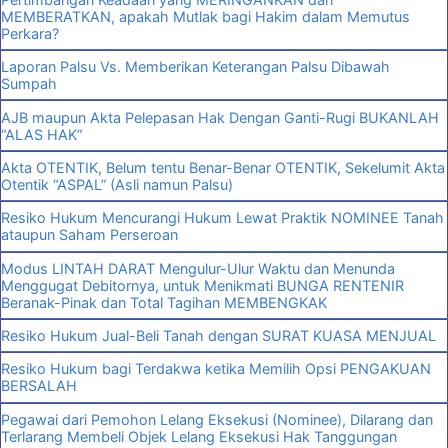
MEMBERATKAN, apakah Mutlak bagi Hakim dalam Memutus
Perkara?
Laporan Palsu Vs. Memberikan Keterangan Palsu Dibawah
Sumpah
AJB maupun Akta Pelepasan Hak Dengan Ganti-Rugi BUKANLAH
“ALAS HAK”
Akta OTENTIK, Belum tentu Benar-Benar OTENTIK, Sekelumit Akta
Otentik “ASPAL” (Asli namun Palsu)
Resiko Hukum Mencurangi Hukum Lewat Praktik NOMINEE Tanah
ataupun Saham Perseroan
Modus LINTAH DARAT Mengulur-Ulur Waktu dan Menunda
Menggugat Debitornya, untuk Menikmati BUNGA RENTENIR
Beranak-Pinak dan Total Tagihan MEMBENGKAK
Resiko Hukum Jual-Beli Tanah dengan SURAT KUASA MENJUAL
Resiko Hukum bagi Terdakwa ketika Memilih Opsi PENGAKUAN
BERSALAH
Pegawai dari Pemohon Lelang Eksekusi (Nominee), Dilarang dan
Terlarang Membeli Objek Lelang Eksekusi Hak Tanggungan