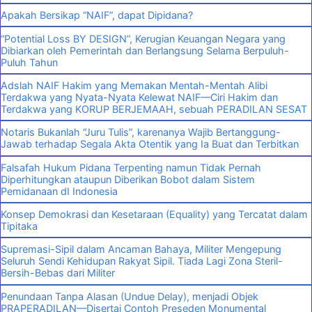
Apakah Bersikap “NAIF”, dapat Dipidana?
“Potential Loss BY DESIGN”, Kerugian Keuangan Negara yang
Dibiarkan oleh Pemerintah dan Berlangsung Selama Berpuluh-
Puluh Tahun
Adslah NAIF Hakim yang Memakan Mentah-Mentah Alibi
Terdakwa yang Nyata-Nyata Kelewat NAIF—Ciri Hakim dan
Terdakwa yang KORUP BERJEMAAH, sebuah PERADILAN SESAT
Notaris Bukanlah “Juru Tulis”, karenanya Wajib Bertanggung-
Jawab terhadap Segala Akta Otentik yang Ia Buat dan Terbitkan
Falsafah Hukum Pidana Terpenting namun Tidak Pernah
Diperhitungkan ataupun Diberikan Bobot dalam Sistem
Pemidanaan dI Indonesia
Konsep Demokrasi dan Kesetaraan (Equality) yang Tercatat dalam
Tipitaka
Supremasi-Sipil dalam Ancaman Bahaya, Militer Mengepung
Seluruh Sendi Kehidupan Rakyat Sipil. Tiada Lagi Zona Steril-
Bersih-Bebas dari Militer
Penundaan Tanpa Alasan (Undue Delay), menjadi Objek
PRAPERADILAN—Disertai Contoh Preseden Monumental