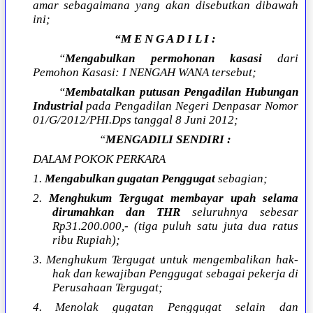
amar sebagaimana yang akan disebutkan dibawah
ini;
“M E N G A D I L I :
“
Mengabulkan permohonan kasasi
dari
Pemohon Kasasi: I NENGAH WANA tersebut;
“
Membatalkan putusan Pengadilan Hubungan
Industrial
pada Pengadilan Negeri Denpasar Nomor
01/G/2012/PHI.Dps tanggal 8 Juni 2012;
“
MENGADILI SENDIRI :
DALAM POKOK PERKARA
1.
Mengabulkan gugatan Penggugat
sebagian;
2.
Menghukum Tergugat membayar upah selama
dirumahkan dan THR
seluruhnya sebesar
Rp31.200.000,- (tiga puluh satu juta dua ratus
ribu Rupiah);
3. Menghukum Tergugat untuk mengembalikan hak-
hak dan kewajiban Penggugat sebagai pekerja di
Perusahaan Tergugat;
4. Menolak gugatan Penggugat selain dan