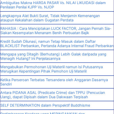
Ambiguitas Makna HARGA PASAR Vs. NILAI LIKUIDASI dalam
Penilaian Penilai KJPP Vs. NJOP
Lengkapnya Alat Bukti Surat, Tidak Menjamin Kemenangan
ataupun Kekalahan dalam Gugatan Perdata
RAHASIA : Cara Menciptakan LUCK FACTOR, Jangan Pernah Sia-
Siakan Kesempatan Menanam Benih Perbuatan Bajik
Kredit Sudah Dilunasi, namun Tetap Masuk dalam Daftar
BLACKLIST Perbankan, Pertanda Adanya Internal Fraud Perbankan
Mengapa yang Ditagih (Berhutang) Lebih Galak daripada yang
Menagih Hutang? Ini Penjelasannya
Mengabulkan Permohonan Uji Materiil namun Isi Putusannya
Merugikan Kepentingan Pihak Pemohon Uji Materiil
Ketika Perseroan Terbatas Tersandera oleh Anggaran Dasarnya
Sendiri
Antara PIDANA ASAL (Predicate Crime) dan TPPU (Pencucian
Uang), dapat Dipisah dalam Dua Dakwaan Terpisah
SELF DETERMINATION dalam Perspektif Buddhisme
Pertimbangan Keadaan yang MERINGANKAN dan