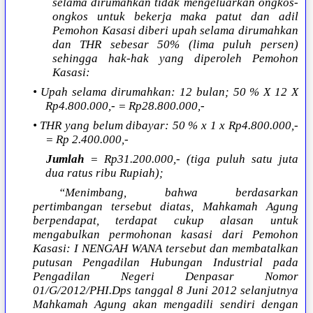
selama dirumahkan tidak mengeluarkan ongkos-
ongkos untuk bekerja maka patut dan adil
Pemohon Kasasi diberi upah selama dirumahkan
dan THR sebesar 50% (lima puluh persen)
sehingga hak-hak yang diperoleh Pemohon
Kasasi:
• Upah selama dirumahkan: 12 bulan; 50 % X 12 X
Rp4.800.000,- = Rp28.800.000,-
• THR yang belum dibayar: 50 % x 1 x Rp4.800.000,-
= Rp 2.400.000,-
Jumlah
= Rp31.200.000,- (tiga puluh satu juta
dua ratus ribu Rupiah);
“Menimbang, bahwa berdasarkan
pertimbangan tersebut diatas, Mahkamah Agung
berpendapat, terdapat cukup alasan untuk
mengabulkan permohonan kasasi dari Pemohon
Kasasi: I NENGAH WANA tersebut dan membatalkan
putusan Pengadilan Hubungan Industrial pada
Pengadilan Negeri Denpasar Nomor
01/G/2012/PHI.Dps tanggal 8 Juni 2012 selanjutnya
Mahkamah Agung akan mengadili sendiri dengan