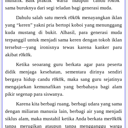
munafik. Baik praktik “waria” maupun “candu r0k0k”
sama buruknya dari segi teladan bagi generasi muda.
Dahulu salah satu merek r0k0k menayangkan iklan
yang “keren” yakni pria bertopi koboi yang menunggang
kuda mustang di bukit. Alhasil, para generasi muda
terpanggil untuk menjadi sama keren dengan tokoh iklan
tersebut—yang ironisnya tewas karena kanker paru
akibat r0k0k.
Ketika seoarang guru berkata agar para peserta
didik menjaga kesehatan, sementara dirinya sendiri
bergaya hidup candu r0k0k, maka sang guru sejatinya
mengajarkan kemunafikan yang berbahaya bagi alam
pikir segenap para siswanya.
Karena kita berbagi ruang, berbagi udara yang sama
dengan miliaran manusia lain, berbagi air yang menjadi
siklus alam, maka mustahil ketika Anda berkata mer0k0k
tanpa merugikan ataupun tanpa mengganggu warga