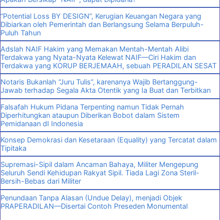
“Potential Loss BY DESIGN”, Kerugian Keuangan Negara yang
Dibiarkan oleh Pemerintah dan Berlangsung Selama Berpuluh-
Puluh Tahun
Adslah NAIF Hakim yang Memakan Mentah-Mentah Alibi
Terdakwa yang Nyata-Nyata Kelewat NAIF—Ciri Hakim dan
Terdakwa yang KORUP BERJEMAAH, sebuah PERADILAN SESAT
Notaris Bukanlah “Juru Tulis”, karenanya Wajib Bertanggung-
Jawab terhadap Segala Akta Otentik yang Ia Buat dan Terbitkan
Falsafah Hukum Pidana Terpenting namun Tidak Pernah
Diperhitungkan ataupun Diberikan Bobot dalam Sistem
Pemidanaan dI Indonesia
Konsep Demokrasi dan Kesetaraan (Equality) yang Tercatat dalam
Tipitaka
Supremasi-Sipil dalam Ancaman Bahaya, Militer Mengepung
Seluruh Sendi Kehidupan Rakyat Sipil. Tiada Lagi Zona Steril-
Bersih-Bebas dari Militer
Penundaan Tanpa Alasan (Undue Delay), menjadi Objek
PRAPERADILAN—Disertai Contoh Preseden Monumental