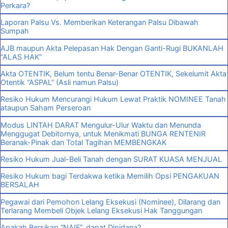
Perkara?
Laporan Palsu Vs. Memberikan Keterangan Palsu Dibawah
Sumpah
AJB maupun Akta Pelepasan Hak Dengan Ganti-Rugi BUKANLAH
“ALAS HAK”
Akta OTENTIK, Belum tentu Benar-Benar OTENTIK, Sekelumit Akta
Otentik “ASPAL” (Asli namun Palsu)
Resiko Hukum Mencurangi Hukum Lewat Praktik NOMINEE Tanah
ataupun Saham Perseroan
Modus LINTAH DARAT Mengulur-Ulur Waktu dan Menunda
Menggugat Debitornya, untuk Menikmati BUNGA RENTENIR
Beranak-Pinak dan Total Tagihan MEMBENGKAK
Resiko Hukum Jual-Beli Tanah dengan SURAT KUASA MENJUAL
Resiko Hukum bagi Terdakwa ketika Memilih Opsi PENGAKUAN
BERSALAH
Pegawai dari Pemohon Lelang Eksekusi (Nominee), Dilarang dan
Terlarang Membeli Objek Lelang Eksekusi Hak Tanggungan
Apakah Bersikap “NAIF”, dapat Dipidana?