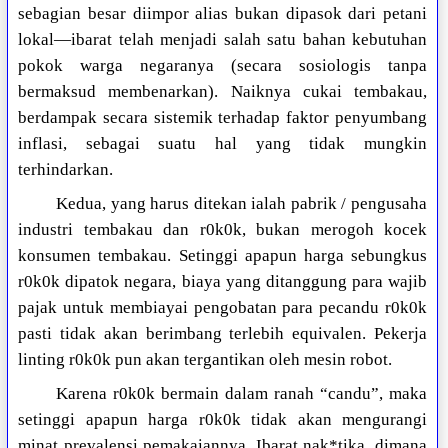
sebagian besar diimpor alias bukan dipasok dari petani
lokal—ibarat telah menjadi salah satu bahan kebutuhan
pokok warga negaranya (secara sosiologis tanpa
bermaksud membenarkan). Naiknya cukai tembakau,
berdampak secara sistemik terhadap faktor penyumbang
inflasi, sebagai suatu hal yang tidak mungkin
terhindarkan.
Kedua, yang harus ditekan ialah pabrik / pengusaha
industri tembakau dan r0k0k, bukan merogoh kocek
konsumen tembakau. Setinggi apapun harga sebungkus
r0k0k dipatok negara, biaya yang ditanggung para wajib
pajak untuk membiayai pengobatan para pecandu r0k0k
pasti tidak akan berimbang terlebih equivalen. Pekerja
linting r0k0k pun akan tergantikan oleh mesin robot.
Karena r0k0k bermain dalam ranah “candu”, maka
setinggi apapun harga r0k0k tidak akan mengurangi
minat prevalensi pemakaiannya. Ibarat nak*tika, dimana