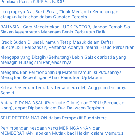
Penilaian Penilai KJPP Vs. NJOP
Lengkapnya Alat Bukti Surat, Tidak Menjamin Kemenangan
ataupun Kekalahan dalam Gugatan Perdata
RAHASIA : Cara Menciptakan LUCK FACTOR, Jangan Pernah Sia-
Siakan Kesempatan Menanam Benih Perbuatan Bajik
Kredit Sudah Dilunasi, namun Tetap Masuk dalam Daftar
BLACKLIST Perbankan, Pertanda Adanya Internal Fraud Perbankan
Mengapa yang Ditagih (Berhutang) Lebih Galak daripada yang
Menagih Hutang? Ini Penjelasannya
Mengabulkan Permohonan Uji Materiil namun Isi Putusannya
Merugikan Kepentingan Pihak Pemohon Uji Materiil
Ketika Perseroan Terbatas Tersandera oleh Anggaran Dasarnya
Sendiri
Antara PIDANA ASAL (Predicate Crime) dan TPPU (Pencucian
Uang), dapat Dipisah dalam Dua Dakwaan Terpisah
SELF DETERMINATION dalam Perspektif Buddhisme
Pertimbangan Keadaan yang MERINGANKAN dan
MEMBERATKAN, apakah Mutlak bagi Hakim dalam Memutus