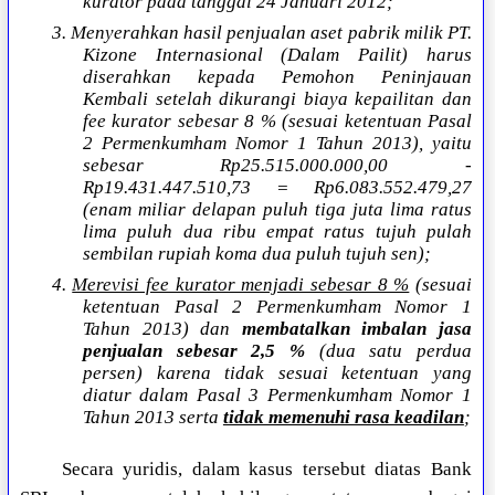
kurator pada tanggal 24 Januari 2012;
3. Menyerahkan hasil penjualan aset pabrik milik PT.
Kizone Internasional (Dalam Pailit) harus
diserahkan kepada Pemohon Peninjauan
Kembali setelah dikurangi biaya kepailitan dan
fee kurator sebesar 8 % (sesuai ketentuan Pasal
2 Permenkumham Nomor 1 Tahun 2013), yaitu
sebesar Rp25.515.000.000,00 -
Rp19.431.447.510,73 = Rp6.083.552.479,27
(enam miliar delapan puluh tiga juta lima ratus
lima puluh dua ribu empat ratus tujuh pulah
sembilan rupiah koma dua puluh tujuh sen);
4.
Merevisi fee kurator menjadi sebesar 8 %
(sesuai
ketentuan Pasal 2 Permenkumham Nomor 1
Tahun 2013) dan
membatalkan imbalan jasa
penjualan sebesar 2,5 %
(dua satu perdua
persen) karena tidak sesuai ketentuan yang
diatur dalam Pasal 3 Permenkumham Nomor 1
Tahun 2013 serta
tidak memenuhi rasa keadilan
;
Secara yuridis, dalam kasus tersebut diatas Bank