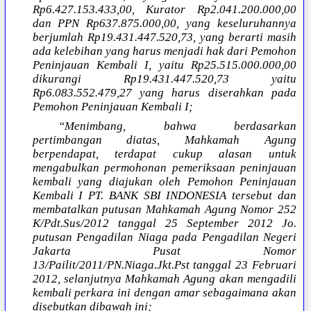
Rp6.427.153.433,00, Kurator Rp2.041.200.000,00
dan PPN Rp637.875.000,00, yang keseluruhannya
berjumlah Rp19.431.447.520,73, yang berarti masih
ada kelebihan yang harus menjadi hak dari Pemohon
Peninjauan Kembali I, yaitu Rp25.515.000.000,00
dikurangi Rp19.431.447.520,73 yaitu
Rp6.083.552.479,27 yang harus diserahkan pada
Pemohon Peninjauan Kembali I;
“Menimbang, bahwa berdasarkan
pertimbangan diatas, Mahkamah Agung
berpendapat, terdapat cukup alasan untuk
mengabulkan permohonan pemeriksaan peninjauan
kembali yang diajukan oleh Pemohon Peninjauan
Kembali I PT. BANK SBI INDONESIA tersebut dan
membatalkan putusan Mahkamah Agung Nomor 252
K/Pdt.Sus/2012 tanggal 25 September 2012 Jo.
putusan Pengadilan Niaga pada Pengadilan Negeri
Jakarta Pusat Nomor
13/Pailit/2011/PN.Niaga.Jkt.Pst tanggal 23 Februari
2012, selanjutnya Mahkamah Agung akan mengadili
kembali perkara ini dengan amar sebagaimana akan
disebutkan dibawah ini;