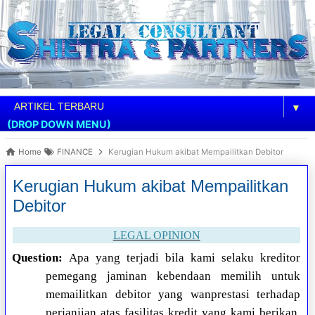
▼
(DROP DOWN MENU)
Home
FINANCE
Kerugian Hukum akibat Mempailitkan Debitor
Kerugian Hukum akibat Mempailitkan
Debitor
LEGAL OPINION
Question:
Apa yang terjadi bila kami selaku kreditor
pemegang jaminan kebendaan memilih untuk
memailitkan debitor yang wanprestasi terhadap
perjanjian atas fasilitas kredit yang kami berikan,