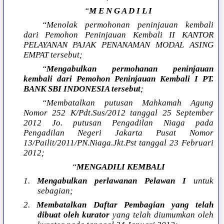
“
M E N G A D I L I
“Menolak permohonan peninjauan kembali
dari Pemohon Peninjauan Kembali II KANTOR
PELAYANAN PAJAK PENANAMAN MODAL ASING
EMPAT tersebut;
“
Mengabulkan permohanan peninjauan
kembali dari Pemohon Peninjauan Kembali I PT.
BANK SBI INDONESIA tersebut
;
“Membatalkan putusan Mahkamah Agung
Nomor 252 K/Pdt.Sus/2012 tanggal 25 September
2012 Jo. putusan Pengadilan Niaga pada
Pengadilan Negeri Jakarta Pusat Nomor
13/Pailit/2011/PN.Niaga.Jkt.Pst tanggal 23 Februari
2012;
“
MENGADILI KEMBALI
1.
Mengabulkan perlawanan Pelawan I
untuk
sebagian;
2.
Membatalkan Daftar Pembagian yang telah
dibuat oleh kurator
yang telah diumumkan oleh