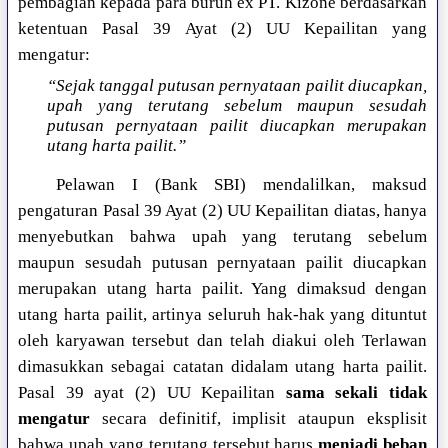
pembagian kepada para buruh ex PT. Kizone berdasarkan
ketentuan Pasal 39 Ayat (2) UU Kepailitan yang
mengatur:
“Sejak tanggal putusan pernyataan pailit diucapkan,
upah yang terutang sebelum maupun sesudah
putusan pernyataan pailit diucapkan merupakan
utang harta pailit.”
Pelawan I (Bank SBI) mendalilkan, maksud
pengaturan Pasal 39 Ayat (2) UU Kepailitan diatas, hanya
menyebutkan bahwa upah yang terutang sebelum
maupun sesudah putusan pernyataan pailit diucapkan
merupakan utang harta pailit. Yang dimaksud dengan
utang harta pailit, artinya seluruh hak-hak yang dituntut
oleh karyawan tersebut dan telah diakui oleh Terlawan
dimasukkan sebagai catatan didalam utang harta pailit.
Pasal 39 ayat (2) UU Kepailitan
sama sekali tidak
mengatur
secara definitif, implisit ataupun eksplisit
bahwa
upah yang terutang tersebut harus
menjadi beban