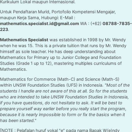
Kurikulum Lokal maupun Internasional.
Untuk Pendaftaran Murid, Portofolio Kompetensi Mengajar,
maupun Kerja Sama, Hubungi: E-Mail :
mathematics.specialist.id@gmail.com
WA : (+62)
08788-7835-
223
.
Mathematics Specialist
was established in 1998 by Mr. Wendy
when he was 15. This is a private tuition that runs by Mr. Wendy
himself as sole teacher. He has deep understanding about
Mathematics for Primary up to Junior College and Foundation
Studies (Grade 1 up to 12), mastering multiples curriculums of
Mathematics.
Mathematics for Commerce (Math-C) and Science (Math-S)
within UNSW Foundation Studies (UFS) in Indonesia.
"Most of the
students I handle are not aware of this at all. So for the students
who are intended to take UNSW Foundation Studies in Indonesia,
if you have questions, do not hesitate to ask. It will be best to
prepare yourself way earlier before you really start the program,
because it is nearly impossible to form or fix the basics when it
has been started."
[NOTE : Pelafalan huruf vokal "e" pada nama Bapak W(e)ndy