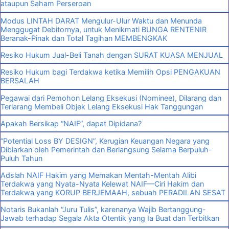
ataupun Saham Perseroan
Modus LINTAH DARAT Mengulur-Ulur Waktu dan Menunda
Menggugat Debitornya, untuk Menikmati BUNGA RENTENIR
Beranak-Pinak dan Total Tagihan MEMBENGKAK
Resiko Hukum Jual-Beli Tanah dengan SURAT KUASA MENJUAL
Resiko Hukum bagi Terdakwa ketika Memilih Opsi PENGAKUAN
BERSALAH
Pegawai dari Pemohon Lelang Eksekusi (Nominee), Dilarang dan
Terlarang Membeli Objek Lelang Eksekusi Hak Tanggungan
Apakah Bersikap “NAIF”, dapat Dipidana?
“Potential Loss BY DESIGN”, Kerugian Keuangan Negara yang
Dibiarkan oleh Pemerintah dan Berlangsung Selama Berpuluh-
Puluh Tahun
Adslah NAIF Hakim yang Memakan Mentah-Mentah Alibi
Terdakwa yang Nyata-Nyata Kelewat NAIF—Ciri Hakim dan
Terdakwa yang KORUP BERJEMAAH, sebuah PERADILAN SESAT
Notaris Bukanlah “Juru Tulis”, karenanya Wajib Bertanggung-
Jawab terhadap Segala Akta Otentik yang Ia Buat dan Terbitkan