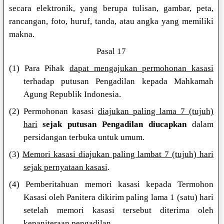
secara elektronik, yang berupa tulisan, gambar, peta,
rancangan, foto, huruf, tanda, atau angka yang memiliki
makna.
Pasal 17
(1) Para Pihak
dapat mengajukan permohonan kasasi
terhadap putusan Pengadilan kepada Mahkamah
Agung Republik Indonesia.
(2) Permohonan kasasi
diajukan paling lama 7 (tujuh)
hari
sejak putusan Pengadilan diucapkan
dalam
persidangan terbuka untuk umum.
(3)
Memori kasasi diajukan paling lambat 7 (tujuh) hari
sejak pernyataan kasasi
.
(4) Pemberitahuan memori kasasi kepada Termohon
Kasasi oleh Panitera dikirim paling lama 1 (satu) hari
setelah memori kasasi tersebut diterima oleh
kepaniteraan pengadilan.