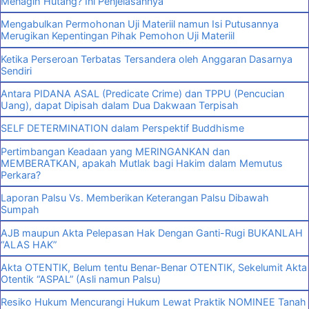
Menagih Hutang? Ini Penjelasannya
Mengabulkan Permohonan Uji Materiil namun Isi Putusannya
Merugikan Kepentingan Pihak Pemohon Uji Materiil
Ketika Perseroan Terbatas Tersandera oleh Anggaran Dasarnya
Sendiri
Antara PIDANA ASAL (Predicate Crime) dan TPPU (Pencucian
Uang), dapat Dipisah dalam Dua Dakwaan Terpisah
SELF DETERMINATION dalam Perspektif Buddhisme
Pertimbangan Keadaan yang MERINGANKAN dan
MEMBERATKAN, apakah Mutlak bagi Hakim dalam Memutus
Perkara?
Laporan Palsu Vs. Memberikan Keterangan Palsu Dibawah
Sumpah
AJB maupun Akta Pelepasan Hak Dengan Ganti-Rugi BUKANLAH
“ALAS HAK”
Akta OTENTIK, Belum tentu Benar-Benar OTENTIK, Sekelumit Akta
Otentik “ASPAL” (Asli namun Palsu)
Resiko Hukum Mencurangi Hukum Lewat Praktik NOMINEE Tanah