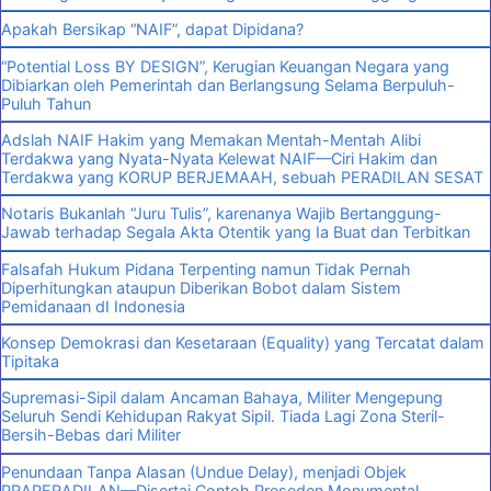
Apakah Bersikap “NAIF”, dapat Dipidana?
“Potential Loss BY DESIGN”, Kerugian Keuangan Negara yang
Dibiarkan oleh Pemerintah dan Berlangsung Selama Berpuluh-
Puluh Tahun
Adslah NAIF Hakim yang Memakan Mentah-Mentah Alibi
Terdakwa yang Nyata-Nyata Kelewat NAIF—Ciri Hakim dan
Terdakwa yang KORUP BERJEMAAH, sebuah PERADILAN SESAT
Notaris Bukanlah “Juru Tulis”, karenanya Wajib Bertanggung-
Jawab terhadap Segala Akta Otentik yang Ia Buat dan Terbitkan
Falsafah Hukum Pidana Terpenting namun Tidak Pernah
Diperhitungkan ataupun Diberikan Bobot dalam Sistem
Pemidanaan dI Indonesia
Konsep Demokrasi dan Kesetaraan (Equality) yang Tercatat dalam
Tipitaka
Supremasi-Sipil dalam Ancaman Bahaya, Militer Mengepung
Seluruh Sendi Kehidupan Rakyat Sipil. Tiada Lagi Zona Steril-
Bersih-Bebas dari Militer
Penundaan Tanpa Alasan (Undue Delay), menjadi Objek
PRAPERADILAN—Disertai Contoh Preseden Monumental