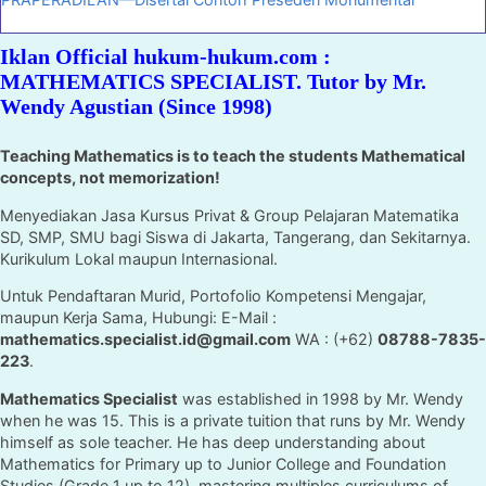
Iklan Official hukum-hukum.com :
MATHEMATICS SPECIALIST. Tutor by Mr.
Wendy Agustian (Since 1998)
Teaching Mathematics is to teach the students Mathematical
concepts, not memorization!
Menyediakan Jasa Kursus Privat & Group Pelajaran Matematika
SD, SMP, SMU bagi Siswa di Jakarta, Tangerang, dan Sekitarnya.
Kurikulum Lokal maupun Internasional.
Untuk Pendaftaran Murid, Portofolio Kompetensi Mengajar,
maupun Kerja Sama, Hubungi: E-Mail :
mathematics.specialist.id@gmail.com
WA : (+62)
08788-7835-
223
.
Mathematics Specialist
was established in 1998 by Mr. Wendy
when he was 15. This is a private tuition that runs by Mr. Wendy
himself as sole teacher. He has deep understanding about
Mathematics for Primary up to Junior College and Foundation
Studies (Grade 1 up to 12), mastering multiples curriculums of