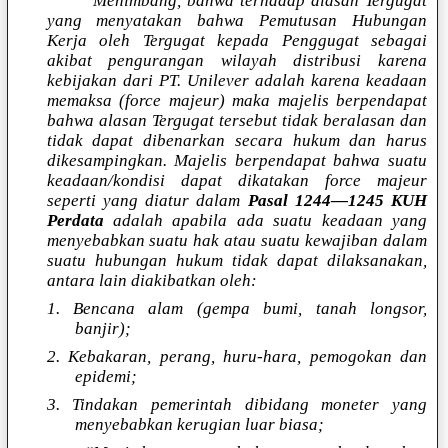
“Menimbang, bahwa terhadap alasan Tergugat
yang menyatakan bahwa Pemutusan Hubungan
Kerja oleh Tergugat kepada Penggugat sebagai
akibat pengurangan wilayah distribusi karena
kebijakan dari PT. Unilever adalah karena keadaan
memaksa (force majeur) maka majelis berpendapat
bahwa alasan Tergugat tersebut tidak beralasan dan
tidak dapat dibenarkan secara hukum dan harus
dikesampingkan. Majelis berpendapat bahwa suatu
keadaan/kondisi dapat dikatakan force majeur
seperti yang diatur dalam
Pasal 1244—1245 KUH
Perdata
adalah apabila ada suatu keadaan yang
menyebabkan suatu hak atau suatu kewajiban dalam
suatu hubungan hukum tidak dapat dilaksanakan,
antara lain diakibatkan oleh:
1. Bencana alam (gempa bumi, tanah longsor,
banjir);
2. Kebakaran, perang, huru-hara, pemogokan dan
epidemi;
3. Tindakan pemerintah dibidang moneter yang
menyebabkan kerugian luar biasa;