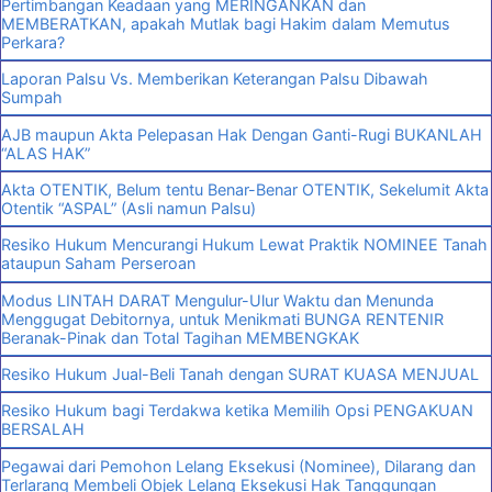
Pertimbangan Keadaan yang MERINGANKAN dan
MEMBERATKAN, apakah Mutlak bagi Hakim dalam Memutus
Perkara?
Laporan Palsu Vs. Memberikan Keterangan Palsu Dibawah
Sumpah
AJB maupun Akta Pelepasan Hak Dengan Ganti-Rugi BUKANLAH
“ALAS HAK”
Akta OTENTIK, Belum tentu Benar-Benar OTENTIK, Sekelumit Akta
Otentik “ASPAL” (Asli namun Palsu)
Resiko Hukum Mencurangi Hukum Lewat Praktik NOMINEE Tanah
ataupun Saham Perseroan
Modus LINTAH DARAT Mengulur-Ulur Waktu dan Menunda
Menggugat Debitornya, untuk Menikmati BUNGA RENTENIR
Beranak-Pinak dan Total Tagihan MEMBENGKAK
Resiko Hukum Jual-Beli Tanah dengan SURAT KUASA MENJUAL
Resiko Hukum bagi Terdakwa ketika Memilih Opsi PENGAKUAN
BERSALAH
Pegawai dari Pemohon Lelang Eksekusi (Nominee), Dilarang dan
Terlarang Membeli Objek Lelang Eksekusi Hak Tanggungan