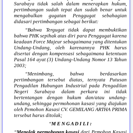
Surabaya tidak salah dalam menerapkan hukum,
pertimbangan sudah tepat dan sudah benar untuk
mengabulkan gugatan Penggugat sebahagian
didasari pertimbangan sebagai berikut:
“Bahwa Tergugat tidak dapat membuktikan
bahwa PHK sepihak atas diri para Penggugat karena
keadaan Force Majeur sebagaimana yang ditentukan
Undang-Undang, oleh karenannya PHK harus
disertai dengan kompensasi sebagaimana ketentuan
Pasal 164 ayat (3) Undang-Undang Nomor 13 Tahun
2003;
“Menimbang, bahwa berdasarkan
pertimbangan tersebut diatas, ternyata Putusan
Pengadilan Hubungan Industrial pada Pengadilan
Negeri Surabaya dalam perkara ini tidak
bertentangan dengan hukum dan/atau undang-
undang, sehingga permohonan kasasi yang diajukan
oleh Pemohon Kasasi CV. GEMILANG ARTHA PRIMA
tersebut harus ditolak;
“
M E N G A D I L I :
“
Menolak permohonan kasasi
dari Pemohon Kasasi