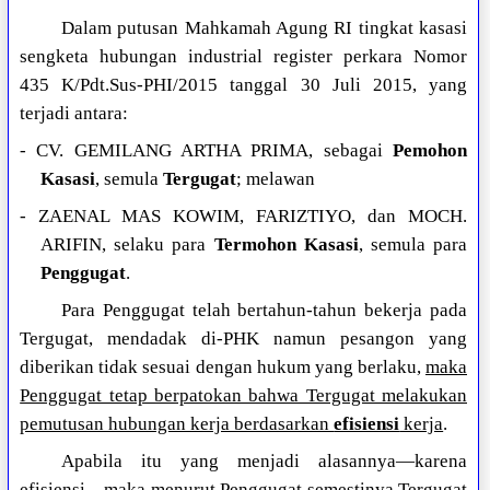
Dalam putusan Mahkamah Agung RI tingkat kasasi
sengketa hubungan industrial register perkara Nomor
435 K/Pdt.Sus-PHI/2015 tanggal 30 Juli 2015, yang
terjadi antara:
- CV. GEMILANG ARTHA PRIMA, sebagai
Pemohon
Kasasi
, semula
Tergugat
; melawan
- ZAENAL MAS KOWIM, FARIZTIYO, dan MOCH.
ARIFIN, selaku para
Termohon Kasasi
, semula para
Penggugat
.
Para Penggugat telah bertahun-tahun bekerja pada
Tergugat, mendadak di-PHK namun pesangon yang
diberikan tidak sesuai dengan hukum yang berlaku,
maka
Penggugat tetap berpatokan bahwa Tergugat melakukan
pemutusan hubungan kerja berdasarkan
efisiensi
kerja
.
Apabila itu yang menjadi alasannya—karena
efisiensi—maka menurut Penggugat semestinya Tergugat