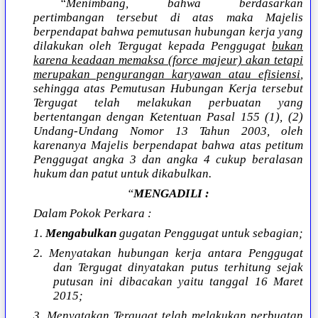
“Menimbang, bahwa berdasarkan
pertimbangan tersebut di atas maka Majelis
berpendapat bahwa pemutusan hubungan kerja yang
dilakukan oleh Tergugat kepada Penggugat
bukan
karena keadaan memaksa (force majeur) akan tetapi
merupakan pengurangan karyawan atau efisiensi
,
sehingga atas Pemutusan Hubungan Kerja tersebut
Tergugat telah melakukan perbuatan yang
bertentangan dengan Ketentuan Pasal 155 (1), (2)
Undang-Undang Nomor 13 Tahun 2003, oleh
karenanya Majelis berpendapat bahwa atas petitum
Penggugat angka 3 dan angka 4 cukup beralasan
hukum dan patut untuk dikabulkan.
“
MENGADILI :
Dalam Pokok Perkara :
1.
Mengabulkan
gugatan Penggugat untuk sebagian;
2. Menyatakan hubungan kerja antara Penggugat
dan Tergugat dinyatakan putus terhitung sejak
putusan ini dibacakan yaitu tanggal 16 Maret
2015;
3. Menyatakan Tergugat telah melakukan perbuatan