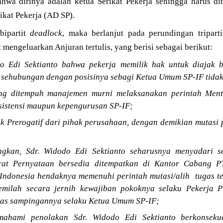
ahwa dirinya adalah ketua Serikat Pekerja sehingga harus di
ikat Pekerja (AD SP).
bipartit
deadlock
, maka berlanjut pada perundingan tripar
 mengeluarkan Anjuran tertulis, yang berisi sebagai berikut:
o Edi Sektianto bahwa pekerja memilik hak untuk diajak b
 sehubungan dengan posisinya sebagi Ketua Umum SP-IF tidak
ang ditempuh manajemen murni melaksanakan perintah Men
sistensi maupun kepengurusan SP-IF;
 Prerogatif dari pihak perusahaan, dengan demikian mutasi p
ngkan, Sdr. Widodo Edi Sektianto seharusnya menyadari s
at Pernyataan bersedia ditempatkan di Kantor Cabang P
 Indonesia hendaknya memenuhi perintah mutasi/alih tugas ter
milah secara jernih kewajiban pokoknya selaku Pekerja P
gas sampingannya selaku Ketua Umum SP-IF;
ahami penolakan Sdr. Widodo Edi Sektianto berkonseku