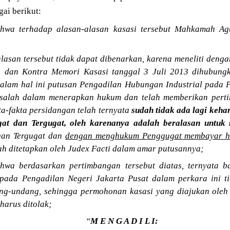
ai berikut:
hwa terhadap alasan-alasan kasasi tersebut Mahkamah Ag
asan tersebut tidak dapat dibenarkan, karena meneliti deng
3 dan Kontra Memori Kasasi tanggal 3 Juli 2013 dihubung
dalam hal ini putusan Pengadilan Hubungan Industrial pada 
ak salah dalam menerapkan hukum dan telah memberikan per
kta-fakta persidangan telah ternyata
sudah tidak ada lagi keh
gat dan Tergugat, oleh karenanya adalah beralasan untuk
gan Tergugat dan
dengan menghukum Penggugat membayar hak
h ditetapkan oleh Judex Facti dalam amar putusannya;
wa berdasarkan pertimbangan tersebut diatas, ternyata 
pada Pengadilan Negeri Jakarta Pusat dalam perkara ini t
ng-undang, sehingga permohonan kasasi yang diajukan ole
 harus ditolak;
“
M E N G A D I L I: