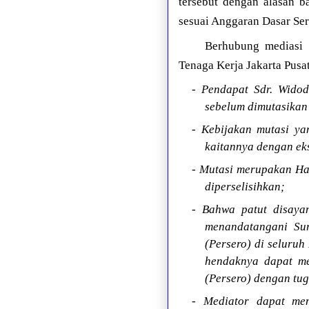
tersebut dengan alasan b
sesuai Anggaran Dasar Ser
Berhubung mediasi 
Tenaga Kerja Jakarta Pusat
- Pendapat Sdr. Widod
sebelum dimutasikan
- Kebijakan mutasi y
kaitannya dengan ek
- Mutasi merupakan Hak
diperselisihkan;
- Bahwa patut disaya
menandatangani Sur
(Persero) di seluruh
hendaknya dapat me
(Persero) dengan tu
- Mediator dapat mem