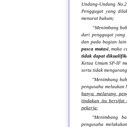
Undang-Undang No.21
Penggugat yang dila
menurut hukum;
“Menimbang bahw
dari penggugat yang
dan pada bagian lai
pasca mutasi
, maka c
tidak dapat dikualifi
Ketua Umum SP-IF me
serta tidak mengurangi
"Menimbang bah
pengusaha melaukan M
hanya melarang peng
tindakan itu bersif
pekerja
;
"Menimbang bah
pengusaha melakuka