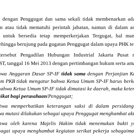
t dengan Penggugat dan sama sekali tidak membenarkan ada
n atau tidak mematuhi perintah jabatan, namun di dalam an
 untuk bersedia tetap memperkerjakan Tergugat, hal ma
hingga berujung pada gugatan Penggugat dalam upaya PHK te
tersebut Pengadilan Hubungan Industrial Jakarta Pusat
T, tanggal 16 Mei 2013 dengan pertimbangan hukum serta amar
hwa Anggaran Dasar SP-IF
tidak sama
dengan Perjanjian K
lam PKB tidak mengatur bahwa Ketua Umum SP-IF harus berk
 bahwa Ketua Umum SP-IF tidak dimutasi ke daerah, maka ket
gikat bagi perusahaan
/Penggugat;
wa memperhatikan keterangan saksi di dalam persidang
a mutasi dilakukan sebagai upaya Penggugat menghambat akti
wa oleh karena Majelis Hakim tidak menemukan bukti y
bagai upaya menghambat kegiatan serikat pekerja sebagaima