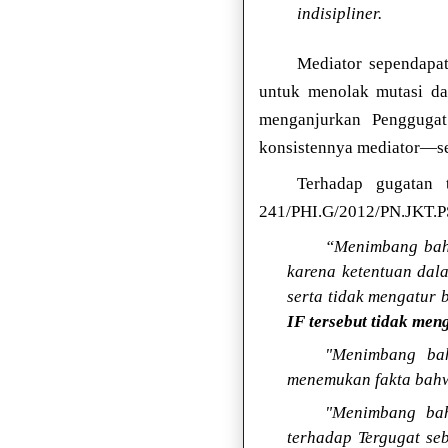
indisipliner.
Mediator sependapa
untuk menolak mutasi da
menganjurkan Penggugat
konsistennya mediator—se
Terhadap gugatan 
241/PHI.G/2012/PN.JKT.PS
“Menimbang ba
karena ketentuan da
serta tidak mengatur
IF tersebut tidak men
"Menimbang bah
menemukan fakta bahw
"Menimbang bah
terhadap Tergugat se