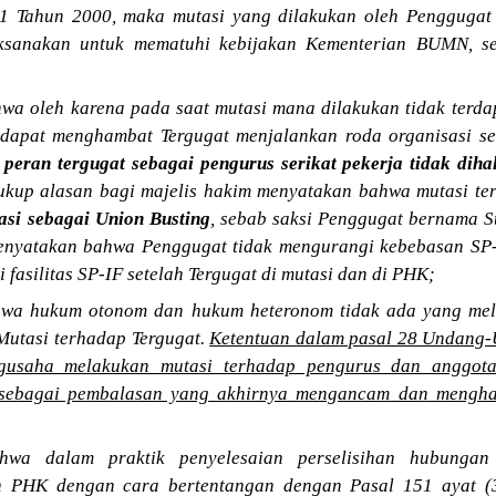
 Tahun 2000, maka mutasi yang dilakukan oleh Penggugat
ksanakan untuk mematuhi kebijakan Kementerian BUMN, s
a oleh karena pada saat mutasi mana dilakukan tidak terda
 dapat menghambat Tergugat menjalankan roda organisasi 
n
peran tergugat sebagai pengurus serikat pekerja tidak dih
ukup alasan bagi majelis hakim menyatakan bahwa mutasi te
kasi sebagai Union Busting
, sebab saksi Penggugat bernama 
nyatakan bahwa Penggugat tidak mengurangi kebebasan SP-
 fasilitas SP-IF setelah Tergugat di mutasi dan di PHK;
wa hukum otonom dan hukum heteronom tidak ada yang mel
utasi terhadap Tergugat.
Ketentuan dalam pasal 28 Undang
usaha melakukan mutasi terhadap pengurus dan anggota 
at sebagai pembalasan yang akhirnya mengancam dan mengha
wa dalam praktik penyelesaian perselisihan hubungan 
n PHK dengan cara bertentangan dengan Pasal 151 ayat 