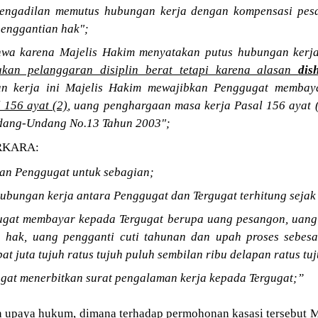
engadilan memutus hubungan kerja dengan kompensasi pes
penggantian hak";
wa karena Majelis Hakim menyatakan putus hubungan kerja
kan pelanggaran disiplin berat tetapi karena alasan
dis
n kerja ini Majelis Hakim mewajibkan Penggugat membay
 156 ayat (2)
, uang penghargaan masa kerja Pasal 156 ayat 
ndang-Undang No.13 Tahun 2003";
RKARA:
an Penggugat untuk sebagian;
ubungan kerja antara Penggugat dan Tergugat terhitung sejak
ugat membayar kepada Tergugat berupa uang pesangon, uang
 hak, uang pengganti cuti tahunan dan upah proses sebesa
t juta tujuh ratus tujuh puluh sembilan ribu delapan ratus tu
gat menerbitkan surat pengalaman kerja kepada Tergugat;”
n upaya hukum, dimana terhadap permohonan kasasi tersebu