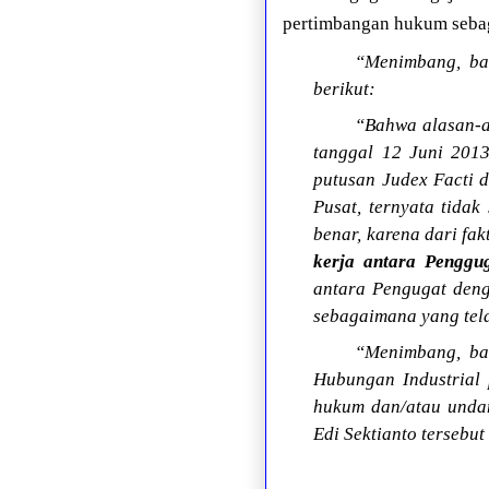
pertimbangan hukum sebag
“Menimbang, ba
berikut:
“Bahwa alasan-al
tanggal 12 Juni 201
putusan Judex Facti 
Pusat, ternyata tid
benar, karena dari fa
kerja antara Penggu
antara Pengugat den
sebagaimana yang tela
“Menimbang, bah
Hubungan Industrial 
hukum dan/atau unda
Edi Sektianto tersebut