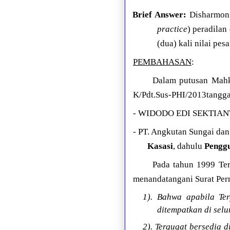
Brief Answer:
Disharmoni
practice
) peradilan
(dua) kali nilai pe
PEMBAHASAN
:
Dalam putusan Mahka
K/Pdt.Sus-PHI/2013tanggal
- WIDODO EDI SEKTIANT
- PT. Angkutan Sungai dan
Kasasi
, dahulu
Pengg
Pada tahun 1999 Ter
menandatangani Surat Pern
1). Bahwa apabila Te
ditempatkan di sel
2). Tergugat bersedia 