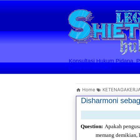
Konsultasi Hukum Pidana, Perd
Layanan Berlaku
Home
KETENAGAKERJ
Disharmoni sebag
Question:
Apakah pengusa
memang demikian, l