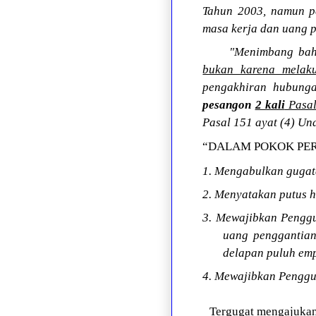
Tahun 2003, namun p
masa kerja dan uang 
"Menimbang bah
bukan karena melaku
pengakhiran hubunga
pesangon
2 kali
Pasal
Pasal 151 ayat (4) U
“DALAM POKOK PE
1. Mengabulkan gugat
2. Menyatakan putus h
3. Mewajibkan Pengg
uang penggantian
delapan puluh empa
4. Mewajibkan Penggu
Tergugat mengajuka