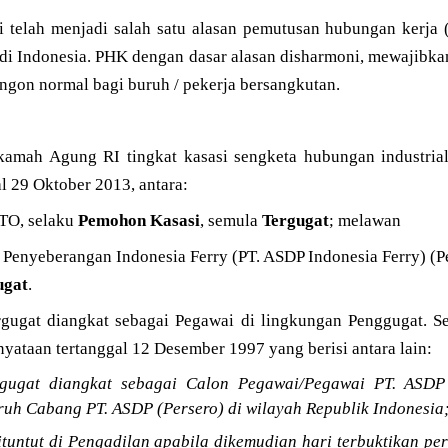
 telah menjadi salah satu alasan pemutusan hubungan kerja 
 di Indonesia. PHK dengan dasar alasan disharmoni, mewajibk
sangon normal bagi buruh / pekerja bersangkutan.
mah Agung RI tingkat kasasi sengketa hubungan industrial 
 29 Oktober 2013, antara:
O, selaku
Pemohon Kasasi
, semula
Tergugat
; melawan
 Penyeberangan Indonesia Ferry (PT. ASDP Indonesia Ferry) (P
ugat
.
gugat diangkat sebagai Pegawai di lingkungan Penggugat. S
yataan tertanggal 12 Desember 1997 yang berisi antara lain:
rgugat diangkat sebagai Calon Pegawai/Pegawai PT. ASDP 
uruh Cabang PT. ASDP (Persero) di wilayah Republik Indonesia
dituntut di Pengadilan apabila dikemudian hari terbuktikan pe