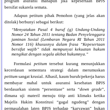
program asuransi manapun jika kepesertaan BPJS
bersifat sukarela semata.
Adapun petitum pihak Pemohon (yang jelas akan
ditolak) berbunyi sebagai berikut:
“Menyatakan Pasal 4 huruf (g) Undang-Undang
Nomor 24 Tahun 2011 tentang Badan Penyelenggara
jaminan Sosial (Lembaran Negara RI Tahun 2011
Nomor 116) khususnya dalam frasa “Kepesertaan
bersifat wajib” tidak mempunyai kekuatan hukum
mengikat dengan segala akibat hukumnya.”
Formulasi
petitum
tersebut kurang menunjukkan
kecerdasan sementara strategi dalam merumuskan
petitum
sangat krusial. Alhasil, kaum buruh/pekerja harus
membayar mahal untuk asuransi kesehatan BPJS
berdasarkan sistem “persentase” serta “
down grade
”,
dimana uji materil menuju titip anti klimaks ketika
Majelis Hakim Konstitusi “gagal ngudeng” dengan
permasalahan laten BPJS terhadap “karyawan” bukan