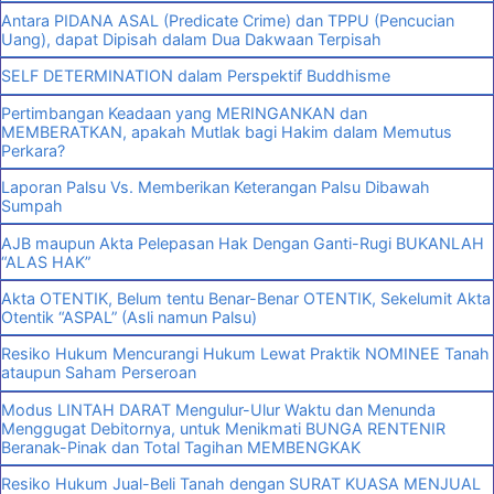
Antara PIDANA ASAL (Predicate Crime) dan TPPU (Pencucian
Uang), dapat Dipisah dalam Dua Dakwaan Terpisah
SELF DETERMINATION dalam Perspektif Buddhisme
Pertimbangan Keadaan yang MERINGANKAN dan
MEMBERATKAN, apakah Mutlak bagi Hakim dalam Memutus
Perkara?
Laporan Palsu Vs. Memberikan Keterangan Palsu Dibawah
Sumpah
AJB maupun Akta Pelepasan Hak Dengan Ganti-Rugi BUKANLAH
“ALAS HAK”
Akta OTENTIK, Belum tentu Benar-Benar OTENTIK, Sekelumit Akta
Otentik “ASPAL” (Asli namun Palsu)
Resiko Hukum Mencurangi Hukum Lewat Praktik NOMINEE Tanah
ataupun Saham Perseroan
Modus LINTAH DARAT Mengulur-Ulur Waktu dan Menunda
Menggugat Debitornya, untuk Menikmati BUNGA RENTENIR
Beranak-Pinak dan Total Tagihan MEMBENGKAK
Resiko Hukum Jual-Beli Tanah dengan SURAT KUASA MENJUAL