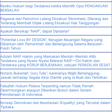
Resiko Hukum bagi Terdakwa ketika Memilih Opsi PENGAKUAN
BERSALAH
Pegawai dari Pemohon Lelang Eksekusi (Nominee), Dilarang dan
Terlarang Membeli Objek Lelang Eksekusi Hak Tanggungan
Apakah Bersikap “NAIF”, dapat Dipidana?
“Potential Loss BY DESIGN”, Kerugian Keuangan Negara yang
Dibiarkan oleh Pemerintah dan Berlangsung Selama Berpuluh-
Puluh Tahun
Adslah NAIF Hakim yang Memakan Mentah-Mentah Alibi
Terdakwa yang Nyata-Nyata Kelewat NAIF—Ciri Hakim dan
Terdakwa yang KORUP BERJEMAAH, sebuah PERADILAN SESAT
Notaris Bukanlah “Juru Tulis”, karenanya Wajib Bertanggung-
Jawab terhadap Segala Akta Otentik yang Ia Buat dan Terbitkan
Falsafah Hukum Pidana Terpenting namun Tidak Pernah
Diperhitungkan ataupun Diberikan Bobot dalam Sistem
Pemidanaan dI Indonesia
Konsep Demokrasi dan Kesetaraan (Equality) yang Tercatat dalam
Tipitaka