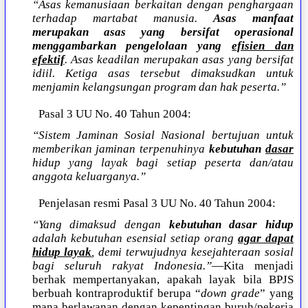
“Asas kemanusiaan berkaitan dengan penghargaan
terhadap martabat manusia.
Asas manfaat
merupakan asas yang bersifat operasional
menggambarkan pengelolaan yang
efisien dan
efektif
. Asas keadilan merupakan asas yang bersifat
idiil. Ketiga asas tersebut dimaksudkan untuk
menjamin kelangsungan program dan hak peserta.”
Pasal 3 UU No. 40 Tahun 2004:
“Sistem Jaminan Sosial Nasional bertujuan untuk
memberikan jaminan terpenuhinya
kebutuhan
dasar
hidup yang layak bagi setiap peserta dan/atau
anggota keluarganya.”
Penjelasan resmi Pasal 3 UU No. 40 Tahun 2004:
“Yang dimaksud dengan
kebutuhan dasar hidup
adalah kebutuhan esensial setiap orang
agar dapat
hidup layak
, demi terwujudnya kesejahteraan sosial
bagi seluruh rakyat Indonesia.”
—Kita menjadi
berhak mempertanyakan, apakah layak bila BPJS
berbuah kontraproduktif berupa “
down grade
” yang
mana berlawanan dengan kepentingan buruh/pekerja