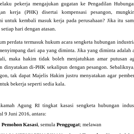
selaku pekerja mengajukan gugatan ke Pengadilan Hubungan
an kerja (PHK) disertai kompensasi pesangon, mungki
 untuk kembali masuk kerja pada perusahaan? Jika itu samp
 setiap hari dengan atasan.
 perdata termasuk hukum acara sengketa hubungan industria
enyimpang dari apa yang diminta. Jika yang diminta adalah 
ali, maka hakim tidak boleh menjatuhkan amar putusan ag
 dinyatakan di-PHK sekalipun dengan pesangon. Sebaliknya,
gon, tak dapat Majelis Hakim justru menyatakan agar pembe
tuk bekerja seperti sedia kala.
amah Agung RI tingkat kasasi sengketa hubungan indust
l 9 Juni 2016, antara:
u
Pemohon Kasasi
, semula
Penggugat
; melawan