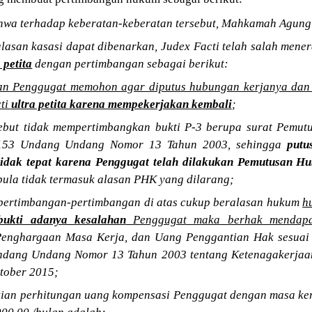
wa terhadap keberatan-keberatan tersebut, Mahkamah Agung
lasan kasasi dapat dibenarkan, Judex Facti telah salah men
 petita
dengan pertimbangan sebagai berikut:
an Penggugat memohon agar diputus hubungan kerjanya dan
cti
ultra petita karena mempekerjakan kembali
;
sebut tidak mempertimbangkan bukti P-3 berupa surat Pemu
 153 Undang Undang Nomor 13 Tahun 2003, sehingga
putu
tidak tepat
karena Penggugat telah dilakukan Pemutusan H
pula tidak termasuk alasan PHK yang dilarang;
pertimbangan-pertimbangan di atas cukup beralasan hukum
h
bukti adanya kesalahan
Penggugat maka berhak mendap
Penghargaan Masa Kerja, dan Uang Penggantian Hak sesuai 
 Undang Undang Nomor 13 Tahun 2003 tentang Ketenagakerjaa
tober 2015;
ian perhitungan uang kompensasi Penggugat dengan masa ker