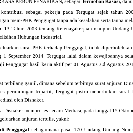
RKASA KEBUN PENARIKAN, sebagai
Termohon Kasasi
, dah
kontribusi sebagai pekerja pada Tergugat sejak tahun 20
gan mem-PHK Penggugat tanpa ada kesalahan serta tanpa mel
o. 13 Tahun 2003 tentang Ketenagakerjaan maupun Undang-
elisihan Hubungan Industrial.
eluarkan surat PHK terhadap Penggugat, tidak diperbolehkan 
g 1 September 2014, Tergugat lalai dalam kewajibannya sel
ji Penggugat hasil kerja aktif per 01 Agustus s.d Agustus 2
 terbilang ganjil, dimana sebelum terbitnya surat anjuran Din
ses perundingan tripartit, Tergugat justru menerbitkan sura
ediasi oleh Disnaker.
da Disnaker memproses secara Mediasi, pada tanggal 15 Oktob
luarkan anjuran tertulis, yakni:
li Penggugat
sebagaimana pasal 170 Undang Undang Nomo