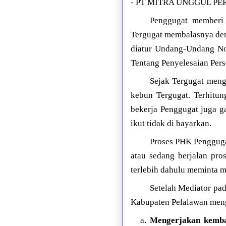
- PT MITRA UNGGUL PE
Penggugat memberi 
Tergugat membalasnya den
diatur Undang-Undang N
Tentang Penyelesaian Pers
Sejak Tergugat meng
kebun Tergugat. Terhitun
bekerja Penggugat juga ga
ikut tidak di bayarkan.
Proses PHK Penggugat
atau sedang berjalan pro
terlebih dahulu meminta m
Setelah Mediator pa
Kabupaten Pelalawan menge
a.
Mengerjakan kemba