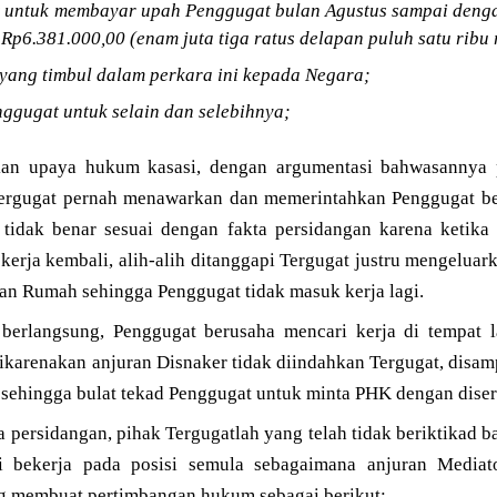
 untuk membayar upah Penggugat bulan Agustus sampai denga
Rp6.381.000,00 (enam juta tiga ratus delapan puluh satu ribu 
yang timbul dalam perkara ini kepada Negara;
ggugat untuk selain dan selebihnya;
an upaya hukum kasasi, dengan argumentasi bahwasannya
rgugat pernah menawarkan dan memerintahkan Penggugat beke
tidak benar sesuai dengan fakta persidangan karena ketika
erja kembali, alih-alih ditanggapi Tergugat justru mengelua
n Rumah sehingga Penggugat tidak masuk kerja lagi.
berlangsung, Penggugat berusaha mencari kerja di tempat 
dikarenakan anjuran Disnaker tidak diindahkan Tergugat, disam
sehingga bulat tekad Penggugat untuk minta PHK dengan diser
a persidangan, pihak Tergugatlah yang telah tidak beriktikad 
i bekerja pada posisi semula sebagaimana anjuran Mediat
g membuat pertimbangan hukum sebagai berikut: