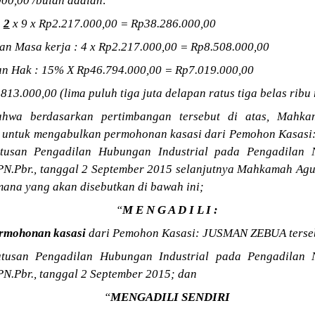
000,00 /bulan adalah:
:
2
x 9 x Rp2.217.000,00 = Rp38.286.000,00
n Masa kerja : 4 x Rp2.217.000,00 = Rp8.508.000,00
an Hak : 15% X Rp46.794.000,00 = Rp7.019.000,00
13.000,00 (lima puluh tiga juta delapan ratus tiga belas ribu 
hwa berdasarkan pertimbangan tersebut di atas, Mahka
n untuk mengabulkan permohonan kasasi dari Pemohon Kasas
tusan Pengadilan Hubungan Industrial pada Pengadilan 
PN.Pbr., tanggal 2 September 2015 selanjutnya Mahkamah Agu
ana yang akan disebutkan di bawah ini;
“
M E N G A D I L I :
rmohonan kasasi
dari Pemohon Kasasi: JUSMAN ZEBUA terse
tusan Pengadilan Hubungan Industrial pada Pengadilan
N.Pbr., tanggal 2 September 2015; dan
“
MENGADILI SENDIRI