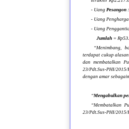
terakhir Rp2.217.
- Uang
Pesangon
- Uang Penghargaa
- Uang Pengganti
Jumlah
= Rp53.8
“Menimbang, ba
terdapat cukup alasa
dan membatalkan Pu
23/Pdt.Sus-PHI/2015/
dengan amar sebagaim
“
Mengabulkan pe
“Membatalkan Pu
23/Pdt.Sus-PHI/2015/P