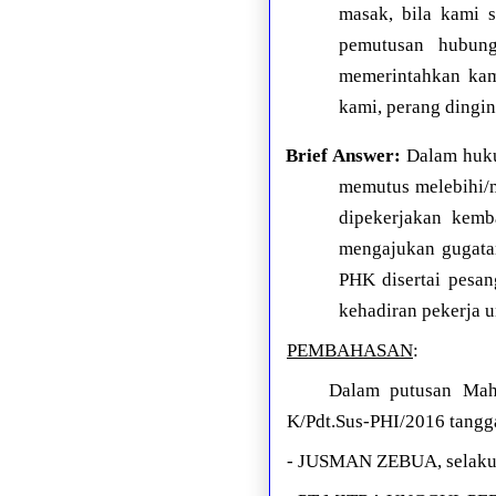
masak, bila kami 
pemutusan hubung
memerintahkan kami
kami, perang dingin
Brief Answer:
Dalam hukum
memutus melebihi/m
dipekerjakan kemb
mengajukan gugatan
PHK disertai pesan
kehadiran pekerja un
PEMBAHASAN
:
Dalam putusan Mahk
K/Pdt.Sus-PHI/2016 tangga
- JUSMAN ZEBUA, selak