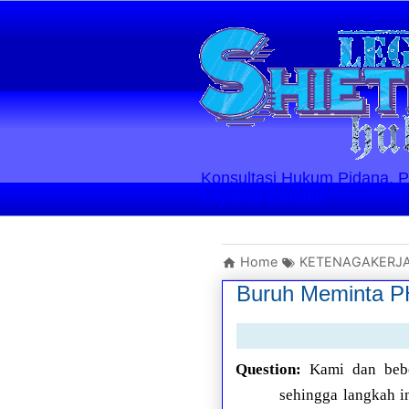
Konsultasi Hukum Pidana, Perd
Layanan Berlaku
Home
KETENAGAKERJ
Buruh Meminta P
Question:
Kami dan bebe
sehingga langkah i