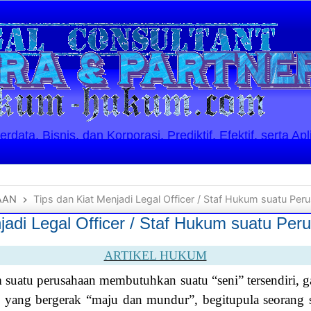
ata, Bisnis, dan Korporasi. Prediktif, Efektif, serta Apl
AAN
Tips dan Kiat Menjadi Legal Officer / Staf Hukum suatu Per
jadi Legal Officer / Staf Hukum suatu Pe
ARTIKEL HUKUM
 suatu perusahaan membutuhkan suatu “seni” tersendiri,
a” yang bergerak “maju dan mundur”, begitupula seorang