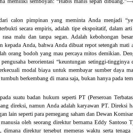
saha memiliki semboyan: “Habis manis sepah dibuang.”—d
dari calon pimpinan yang meminta Anda menjadi “ye
erbukti secara empiris, adalah tipe ekspoitatif, dalam ar
 rasa malu dan tanpa segan. Adalah kebohongan besar
an kepada Anda, bahwa Anda dibuat repot setengah mati 
lah orang bodoh yang mau percaya mitos demikian. Denga
ap pengusaha berorientasi “keuntungan setinggi-tingginy
 terkecuali modal biaya untuk membayar sumber daya ma
 tumbuh berkembang di mana saja, bukan hanya pada tempa
pada suatu badan hukum seperti PT (Perseroan Terbatas)
ng direksi, namun Anda adalah karyawan PT. Direksi ha
an lain seperti para pemegang saham dan Dewan Komisaris.
 manusia oleh seorang direktur bernama Eddy Santoso T
, dimana direktur tersebut memeras waktu serta tenag