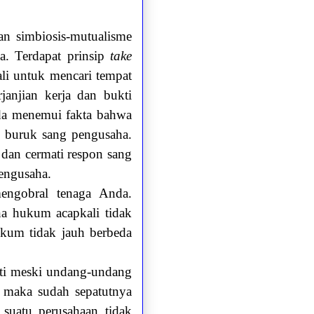
an simbiosis-mutualisme
a. Terdapat prinsip
take
ali untuk mencari tempat
rjanjian kerja dan bukti
nda menemui fakta bahwa
ad buruk sang pengusaha.
 dan cermati respon sang
pengusaha.
engobral tenaga Anda.
na hukum acapkali tidak
ukum tidak jauh berbeda
asti meski undang-undang
, maka sudah sepatutnya
 suatu perusahaan tidak