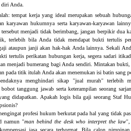
 diri Anda.
alah: tempat kerja yang ideal merupakan sebuah hubung
gan karyawan hukumnya serta karyawan-karyawan lainny
p tersebut menjadi tidak berimbang, jangan berpikir dua k
k, terlebih bila Anda tidak mendapat bukti tertulis pe
 gaji ataupun janji akan hak-hak Anda lainnya. Sekali A
kti tertulis perikatan hubungan kerja, segera sadari itik
an menjadi bumerang bagi Anda sendiri. Mintakan bukti,
dan pada titik itulah Anda akan menemukan isi batin sang 
endaknya menghindari sikap "jual murah" terlebih m
 bobot tanggung jawab serta keterampilan seorang sarja
yang didapatkan. Apakah logis bila gaji seorang Staf H
epsionis?
mengingat profesi hukum berkutat pada hal yang tidak p
gid namun "
man behind the desk who interpret the law
"
kompensasi jasa secara terhormat. Bila calon pimpinan