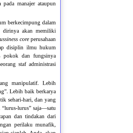
ya pada manajer ataupun
ukum berkecimpung dalam
 dirinya akan memiliki
ussiness core
perusahaan
ap disiplin ilmu hukum
as pokok dan fungsinya
rang staf administrasi
ang manipulatif. Lebih
ng”. Lebih baik berkarya
ik sehari-hari, dan yang
 “lurus-lurus” saja—satu
capan dan tindakan dari
engan perilaku munafik,
iap-siaplah Anda akan