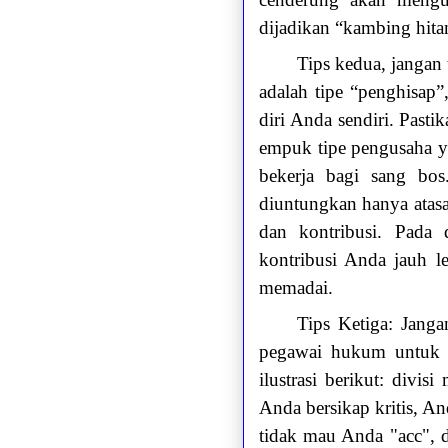
dijadikan “kambing hit
Tips kedua, jangan 
adalah tipe “penghisap
diri Anda sendiri. Past
empuk tipe pengusaha y
bekerja bagi sang bo
diuntungkan hanya ata
dan kontribusi. Pada 
kontribusi Anda jauh l
memadai.
Tips Ketiga: Jang
pegawai hukum untuk se
ilustrasi berikut: divi
Anda bersikap kritis, A
tidak mau Anda "acc", d