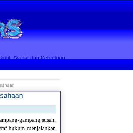
ikatif. Syarat dan Ketentuan
usahaan
rusahaan
 gampang-gampang susah.
 staf hukum menjalankan