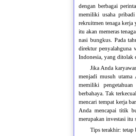
dengan berbagai perint
memiliki usaha prib
rekruitmen tenaga kerj
itu akan memeras tenaga
nasi bungkus. Pada ta
direktur penyalahguna
Indonesia, yang ditola
Jika Anda karyawan
menjadi musuh utama A
memiliki pengetahua
berbahaya. Tak terkecua
mencari tempat kerja bar
Anda mencapai titik 
merupakan investasi itu 
Tips terakhir: teta