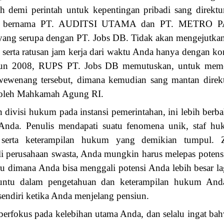
ah demi perintah untuk kepentingan pribadi sang direktu
adi bernama PT. AUDITSI UTAMA dan PT. METRO P
a yang serupa dengan PT. Jobs DB. Tidak akan mengejutka
 serta ratusan jam kerja dari waktu Anda hanya dengan k
hun 2008, RUPS PT. Jobs DB memutuskan, untuk memec
 wewenang tersebut, dimana kemudian sang mantan dire
k oleh Mahkamah Agung RI.
 divisi hukum pada instansi pemerintahan, ini lebih berba
nda. Penulis mendapati suatu fenomena unik, staf huk
n serta keterampilan hukum yang demikian tumpul
li perusahaan swasta, Anda mungkin harus melepas poten
u dimana Anda bisa menggali potensi Anda lebih besar lagi
buntu dalam pengetahuan dan keterampilan hukum And
sendiri ketika Anda menjelang pensiun.
p berfokus pada kelebihan utama Anda, dan selalu ingat b