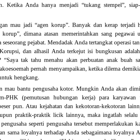
. Ketika Anda hanya menjadi “tukang stempel”, siap
gan mau jadi “agen korup”. Banyak dan kerap terjadi h
 korup”, dimana atasan memerintahkan sang pegawai 
 seseorang pejabat. Mendadak Anda tertangkat operasi ta
orupsi, dan alhasil Anda terkejut isi bungkusan adal
? “Saya tak tahu menahu akan perbuatan anak buah sa
akoesoemah pernah menyampaikan, ketika dilema demikian 
 untuk hengkang.
an mau bantu pengusaha kotor. Mungkin Anda akan dimin
-PHK (pemutusan hubungan kerja) para karyawan t
ser pun. Atau kejahatan dan kekotoran-kekotoran lainn
aupun praktik-praktik licik lainnya, maka ingatlah sela
 pengusaha seperti pengusaha tersebut memperlakukan k
an sama loyalnya terhadap Anda sebagaimana loyalnya 