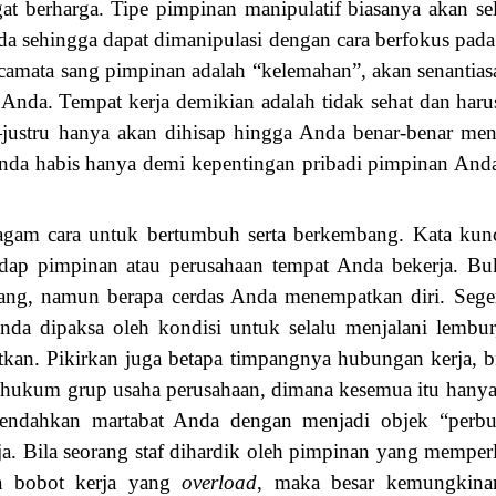
at berharga. Tipe pimpinan manipulatif biasanya akan se
da sehingga dapat dimanipulasi dengan cara berfokus pad
amata sang pimpinan adalah “kelemahan”, akan senantias
nda. Tempat kerja demikian adalah tidak sehat dan harus
ustru hanya akan dihisap hingga Anda benar-benar men
nda habis hanya demi kepentingan pribadi pimpinan Anda
ragam cara untuk bertumbuh serta berkembang. Kata kun
adap pimpinan atau perusahaan tempat Anda bekerja. Buk
ang, namun berapa cerdas Anda menempatkan diri. Sege
nda dipaksa oleh kondisi untuk selalu menjalani lembu
kan. Pikirkan juga betapa timpangnya hubungan kerja, b
 hukum grup usaha perusahaan, dimana kesemua itu hanya 
 rendahkan martabat Anda dengan menjadi objek “perb
a. Bila seorang staf dihardik oleh pimpinan yang mempe
na bobot kerja yang
overload
, maka besar kemungkin