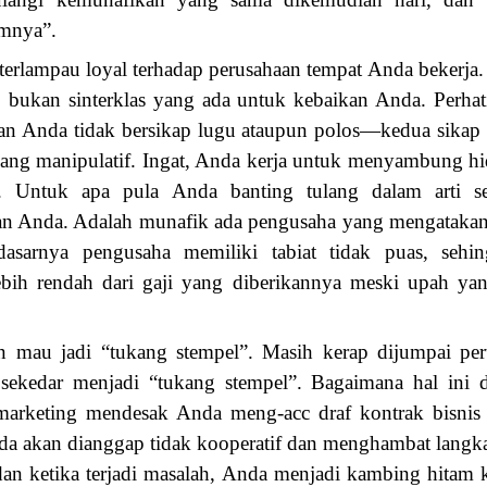
amnya”.
terlampau loyal terhadap perusahaan tempat Anda bekerja. 
”, bukan sinterklas yang ada untuk kebaikan Anda. Perha
ikan Anda tidak bersikap lugu ataupun polos—kedua sikap 
ang manipulatif. Ingat, Anda kerja untuk menyambung h
s. Untuk apa pula Anda banting tulang dalam arti s
san Anda. Adalah munafik ada pengusaha yang mengataka
dasarnya pengusaha memiliki tabiat tidak puas, seh
ebih rendah dari gaji yang diberikannya meski upah ya
an mau jadi “tukang stempel”. Masih kerap dijumpai pe
kedar menjadi “tukang stempel”. Bagaimana hal ini da
si marketing mendesak Anda meng-acc draf kontrak bisni
nda akan dianggap tidak kooperatif dan menghambat langk
an ketika terjadi masalah, Anda menjadi kambing hitam k