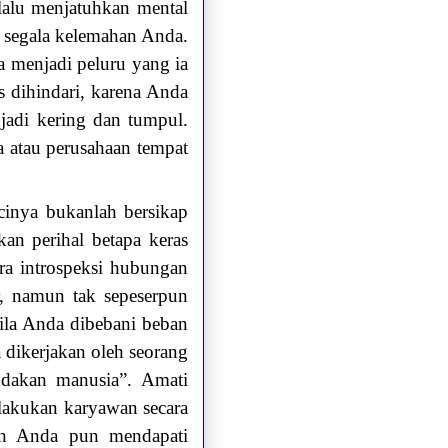
lalu menjatuhkan mental
a segala kelemahan Anda.
a menjadi peluru yang ia
 dihindari, karena Anda
jadi kering dan tumpul.
 atau perusahaan tempat
cinya bukanlah bersikap
an perihal betapa keras
ra introspeksi hubungan
r, namun tak sepeserpun
ila Anda dibebani beban
dikerjakan oleh seorang
udakan manusia”. Amati
rlakukan karyawan secara
an Anda pun mendapati