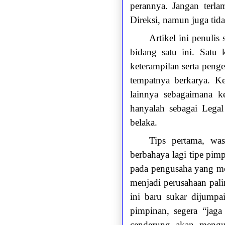
perannya. Jangan terla
Direksi, namun juga tida
Artikel ini penuli
bidang satu ini. Satu
keterampilan serta peng
tempatnya berkarya. K
lainnya sebagaimana k
hanyalah sebagai Lega
belaka.
Tips pertama, was
berbahaya lagi tipe pim
pada pengusaha yang mem
menjadi perusahaan pali
ini baru sukar dijumpa
pimpinan, segera “jaga
cenderung akan mengu