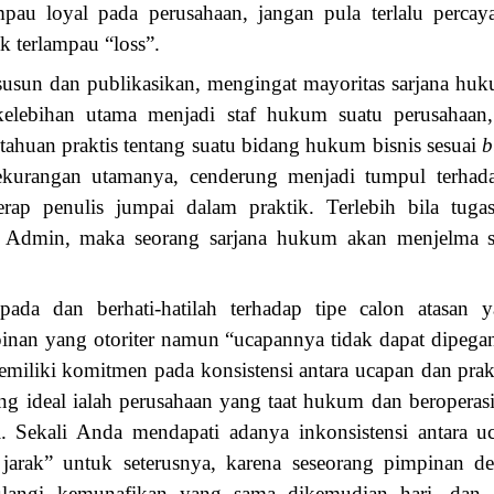
mpau loyal pada perusahaan, jangan pula terlalu perca
k terlampau “loss”.
s susun dan publikasikan, mengingat mayoritas sarjana h
 kelebihan utama menjadi staf hukum suatu perusahaan,
etahuan praktis tentang suatu bidang hukum bisnis sesuai
b
ekurangan utamanya, cenderung menjadi tumpul terhad
erap penulis jumpai dalam praktik. Terlebih bila tug
l Admin, maka seorang sarjana hukum akan menjelma seo
pada dan berhati-hatilah terhadap tipe calon atasan y
pinan yang otoriter namun “ucapannya tidak dapat dipega
iliki komitmen pada konsistensi antara ucapan dan prakt
ng ideal ialah perusahaan yang taat hukum dan beroperasi
i. Sekali Anda mendapati adanya inkonsistensi antara u
 jarak” untuk seterusnya, karena seseorang pimpinan d
langi kemunafikan yang sama dikemudian hari, dan s