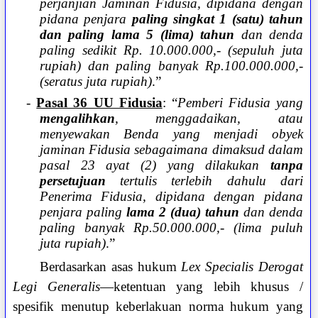
perjanjian Jaminan Fidusia, dipidana dengan
pidana penjara
paling singkat 1 (satu) tahun
dan paling lama 5 (lima) tahun
dan denda
paling sedikit Rp. 10.000.000,- (sepuluh juta
rupiah) dan paling banyak Rp.100.000.000,-
(seratus juta rupiah)
.”
-
Pasal 36 UU Fidusia
: “
Pemberi Fidusia yang
mengalihkan
, menggadaikan, atau
menyewakan Benda yang menjadi obyek
jaminan Fidusia sebagaimana dimaksud dalam
pasal 23 ayat (2) yang dilakukan
tanpa
persetujuan
tertulis terlebih dahulu dari
Penerima Fidusia, dipidana dengan pidana
penjara paling
lama 2 (dua) tahun
dan denda
paling banyak Rp.50.000.000,- (lima puluh
juta rupiah)
.”
Berdasarkan asas hukum
Lex Specialis Derogat
Legi Generalis
—ketentuan yang lebih khusus /
spesifik menutup keberlakuan norma hukum yang