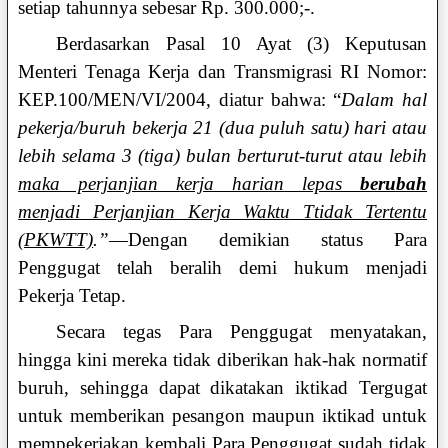
setiap tahunnya sebesar Rp. 300.000;-.
Berdasarkan Pasal 10 Ayat (3) Keputusan
Menteri Tenaga Kerja dan Transmigrasi RI Nomor:
KEP.100/MEN/VI/2004, diatur bahwa: “
Dalam hal
pekerja/buruh bekerja 21 (dua puluh satu) hari atau
lebih selama 3 (tiga) bulan berturut-turut atau lebih
maka perjanjian kerja harian lepas
berubah
menjadi Perjanjian Kerja Waktu Ttidak Tertentu
(PKWTT)
.”
—Dengan demikian status Para
Penggugat telah beralih demi hukum menjadi
Pekerja Tetap.
Secara tegas Para Penggugat menyatakan,
hingga kini mereka tidak diberikan hak-hak normatif
buruh, sehingga dapat dikatakan iktikad Tergugat
untuk memberikan pesangon maupun iktikad untuk
mempekerjakan kembali Para Penggugat sudah tidak