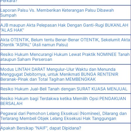
Perkara?
Laporan Palsu Vs. Memberikan Keterangan Palsu Dibawah
Sumpah
AJB maupun Akta Pelepasan Hak Dengan Ganti-Rugi BUKANLAH
“ALAS HAK”
Akta OTENTIK, Belum tentu Benar-Benar OTENTIK, Sekelumit Akta
Otentik “ASPAL” (Asli namun Palsu)
Resiko Hukum Mencurangi Hukum Lewat Praktik NOMINEE Tanah
ataupun Saham Perseroan
Modus LINTAH DARAT Mengulur-Ulur Waktu dan Menunda
Menggugat Debitornya, untuk Menikmati BUNGA RENTENIR
Beranak-Pinak dan Total Tagihan MEMBENGKAK
Resiko Hukum Jual-Beli Tanah dengan SURAT KUASA MENJUAL
Resiko Hukum bagi Terdakwa ketika Memilih Opsi PENGAKUAN
BERSALAH
Pegawai dari Pemohon Lelang Eksekusi (Nominee), Dilarang dan
Terlarang Membeli Objek Lelang Eksekusi Hak Tanggungan
Apakah Bersikap “NAIF”, dapat Dipidana?