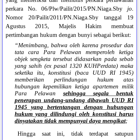
perkara No. 06/Plw/Pailit/2015/PN.Niaga.Sby
jo
.
Nomor 20/Pailit/2011/PN.Niaga.Sby tanggal 19
Agustus 2015, Majelis Hakim membuat
pertimbangan hukum dengan bunyi sebagai berikut:
“Menimbang, bahwa oleh karena prosedur dan
tata cara Para Pelawan memperoleh ketiga
objek sengketa tersebut didasarkan pada sebab
yang sahih (ex pasal 1320 KUHPerdata) maka
seketika itu, konstitusi (baca UUD RI 1945)
memberikan perlindungan hukum atas
hubungan kepemilikan ketiga apartemen milik
Para Pelawan
sehingga segala bentuk
penerapan undang-undang dibawah UUD RI
1945 yang bertentangan dengan hubungan
hukum yang dilindungi oleh konstitusi harus
dinyatakan tidak mempunyai daya mengikat
;
Hingga saat ini, tidak terdapat satupun