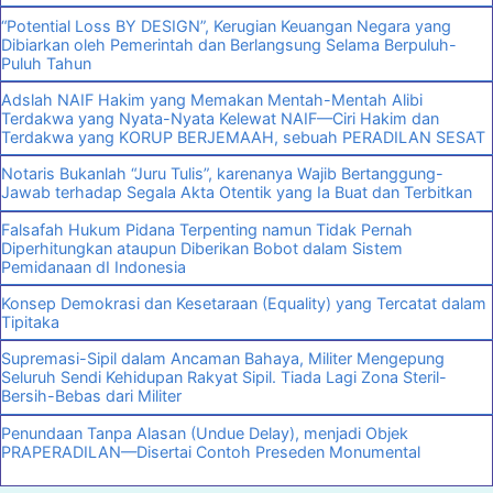
“Potential Loss BY DESIGN”, Kerugian Keuangan Negara yang
Dibiarkan oleh Pemerintah dan Berlangsung Selama Berpuluh-
Puluh Tahun
Adslah NAIF Hakim yang Memakan Mentah-Mentah Alibi
Terdakwa yang Nyata-Nyata Kelewat NAIF—Ciri Hakim dan
Terdakwa yang KORUP BERJEMAAH, sebuah PERADILAN SESAT
Notaris Bukanlah “Juru Tulis”, karenanya Wajib Bertanggung-
Jawab terhadap Segala Akta Otentik yang Ia Buat dan Terbitkan
Falsafah Hukum Pidana Terpenting namun Tidak Pernah
Diperhitungkan ataupun Diberikan Bobot dalam Sistem
Pemidanaan dI Indonesia
Konsep Demokrasi dan Kesetaraan (Equality) yang Tercatat dalam
Tipitaka
Supremasi-Sipil dalam Ancaman Bahaya, Militer Mengepung
Seluruh Sendi Kehidupan Rakyat Sipil. Tiada Lagi Zona Steril-
Bersih-Bebas dari Militer
Penundaan Tanpa Alasan (Undue Delay), menjadi Objek
PRAPERADILAN—Disertai Contoh Preseden Monumental