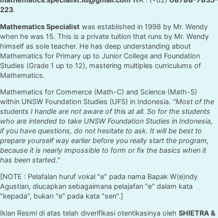
223
.
Mathematics Specialist
was established in 1998 by Mr. Wendy
when he was 15. This is a private tuition that runs by Mr. Wendy
himself as sole teacher. He has deep understanding about
Mathematics for Primary up to Junior College and Foundation
Studies (Grade 1 up to 12), mastering multiples curriculums of
Mathematics.
Mathematics for Commerce (Math-C) and Science (Math-S)
within UNSW Foundation Studies (UFS) in Indonesia.
"Most of the
students I handle are not aware of this at all. So for the students
who are intended to take UNSW Foundation Studies in Indonesia,
if you have questions, do not hesitate to ask. It will be best to
prepare yourself way earlier before you really start the program,
because it is nearly impossible to form or fix the basics when it
has been started."
[NOTE : Pelafalan huruf vokal "e" pada nama Bapak W(e)ndy
Agustian, diucapkan sebagaimana pelajafan "e" dalam kata
"kepada", bukan "e" pada kata "sen".]
Iklan Resmi di atas telah diverifikasi otentikasinya oleh
SHIETRA &