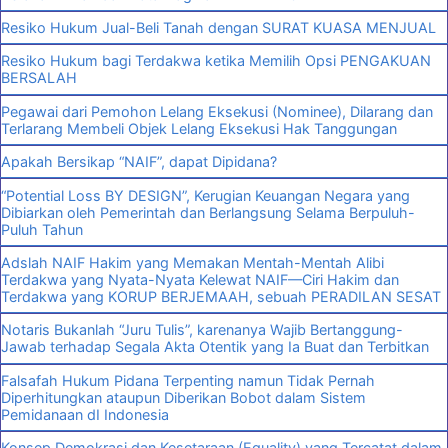
Resiko Hukum Jual-Beli Tanah dengan SURAT KUASA MENJUAL
Resiko Hukum bagi Terdakwa ketika Memilih Opsi PENGAKUAN
BERSALAH
Pegawai dari Pemohon Lelang Eksekusi (Nominee), Dilarang dan
Terlarang Membeli Objek Lelang Eksekusi Hak Tanggungan
Apakah Bersikap “NAIF”, dapat Dipidana?
“Potential Loss BY DESIGN”, Kerugian Keuangan Negara yang
Dibiarkan oleh Pemerintah dan Berlangsung Selama Berpuluh-
Puluh Tahun
Adslah NAIF Hakim yang Memakan Mentah-Mentah Alibi
Terdakwa yang Nyata-Nyata Kelewat NAIF—Ciri Hakim dan
Terdakwa yang KORUP BERJEMAAH, sebuah PERADILAN SESAT
Notaris Bukanlah “Juru Tulis”, karenanya Wajib Bertanggung-
Jawab terhadap Segala Akta Otentik yang Ia Buat dan Terbitkan
Falsafah Hukum Pidana Terpenting namun Tidak Pernah
Diperhitungkan ataupun Diberikan Bobot dalam Sistem
Pemidanaan dI Indonesia
Konsep Demokrasi dan Kesetaraan (Equality) yang Tercatat dalam