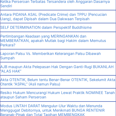
Ketika Perseroan Terbatas Tersandera oleh Anggaran Dasarnya
Sendiri
Antara PIDANA ASAL (Predicate Crime) dan TPPU (Pencucian
Uang), dapat Dipisah dalam Dua Dakwaan Terpisah
SELF DETERMINATION dalam Perspektif Buddhisme
Pertimbangan Keadaan yang MERINGANKAN dan
MEMBERATKAN, apakah Mutlak bagi Hakim dalam Memutus
Perkara?
Laporan Palsu Vs. Memberikan Keterangan Palsu Dibawah
Sumpah
AJB maupun Akta Pelepasan Hak Dengan Ganti-Rugi BUKANLAH
“ALAS HAK”
Akta OTENTIK, Belum tentu Benar-Benar OTENTIK, Sekelumit Akta
Otentik “ASPAL” (Asli namun Palsu)
Resiko Hukum Mencurangi Hukum Lewat Praktik NOMINEE Tanah
ataupun Saham Perseroan
Modus LINTAH DARAT Mengulur-Ulur Waktu dan Menunda
Menggugat Debitornya, untuk Menikmati BUNGA RENTENIR
Beranak-Pinak dan Total Tagihan MEMBENGKAK