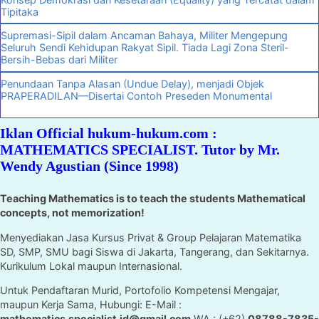
Tipitaka
Supremasi-Sipil dalam Ancaman Bahaya, Militer Mengepung
Seluruh Sendi Kehidupan Rakyat Sipil. Tiada Lagi Zona Steril-
Bersih-Bebas dari Militer
Penundaan Tanpa Alasan (Undue Delay), menjadi Objek
PRAPERADILAN—Disertai Contoh Preseden Monumental
Iklan Official hukum-hukum.com :
MATHEMATICS SPECIALIST. Tutor by Mr.
Wendy Agustian (Since 1998)
Teaching Mathematics is to teach the students Mathematical
concepts, not memorization!
Menyediakan Jasa Kursus Privat & Group Pelajaran Matematika
SD, SMP, SMU bagi Siswa di Jakarta, Tangerang, dan Sekitarnya.
Kurikulum Lokal maupun Internasional.
Untuk Pendaftaran Murid, Portofolio Kompetensi Mengajar,
maupun Kerja Sama, Hubungi: E-Mail :
mathematics.specialist.id@gmail.com
WA : (+62)
08788-7835-