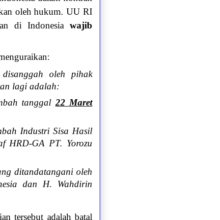
narkan oleh hukum. UU RI
akan di Indonesia
wajib
menguraikan:
 disanggah oleh pihak
kan lagi adalah:
imbah tanggal
22 Maret
ah Industri Sisa Hasil
taf HRD-GA PT. Yorozu
ng ditandatangani oleh
nesia dan H. Wahdirin
n tersebut adalah batal