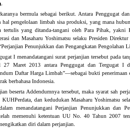
m
.
aranya bermula sebagai berikut. Antara Penggugat da
al pengelolaan limbah sisa produksi, yang mana hubun
n tertulis yang ditanda-tangani oleh Para Pihak, yakni
erasi dan Masaharu Yoshimatsu selaku Presiden Direktu
 “Perjanjian Penunjukkan dan Pengangkatan Pengolahan L
ugat I menandatangani surat perjanjian tersebut pada ta
l 27 Maret 2013 antara Penggugat dan Tergugat I di
ndum Daftar Harga Limbah”—sebagai bukti penerimaan 
trak berbahasa Indonesia.
jian beserta Addendumnya tersebut, maka syarat sah perj
20 KUHPerdata, dan kedudukan Masaharu Yoshimatsu sela
dalam menandatangani Perjanjian Penunjukkan dan Pe
telah memenuhi ketentuan UU No. 40 Tahun 2007 tent
ngikatkan diri dalam perjanjian.