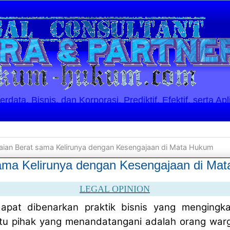
ata, Bisnis, dan Korporasi. Prediktif, Efektif, serta Apl
laian Berat sama Kelirunya dengan Kesengajaan di Mata Hukum
sama Kelirunya dengan Kesengajaan di Ma
LEGAL OPINION
apat dibenarkan praktik bisnis yang mengingkar
atu pihak yang menandatangani adalah orang war