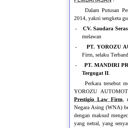
Dalam Putusan Pe
2014, yakni sengketa gu
-
CV. Saudara Seras
melawan
-
PT. YOROZU 
Firm, selaku Terban
-
PT. MANDIRI P
Tergugat II
.
Perkara tersebut m
YOROZU AUTOMOTIVE 
Prestigio Law Firm
, 
Negara Asing (WNA) be
dengan maksud mengeco
yang netral, yang seny