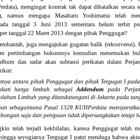
data), mengingat kontrak tak dapat dibatalkan secara s
), namun mengapa Masaharu Yoshimatsu telah menan
ada tanggal 3 Juni 2013 sementara belum terbit pu
 per tanggal 22 Maret 2013 dengan pihak Penggugat?
membantah, juga mengajukan gugatan balik (rekonvensi). 
lam pertimbangan hukumnya kemudian menemukan buk
hum dan sadar akan subtansi perikatan dalam Perjanjia
ikut:
tnya antara pihak Penggugat dan pihak Tergugat I pad
akati harga limbah sebagai
Addendum
pada Perjan
lahan Limbah yang ditandatangani di Jakarta pada ta
an sebagaimana Pasal 1328 KUHPerdata mensyaratkan 
bohongan saja dan penipuan tidak dipersangkakan tetapi h
in telah terjadi kekhilafan, karena Penggugat telah m
ehingga seyogianya Tergugat I patut menduga bahwa akt