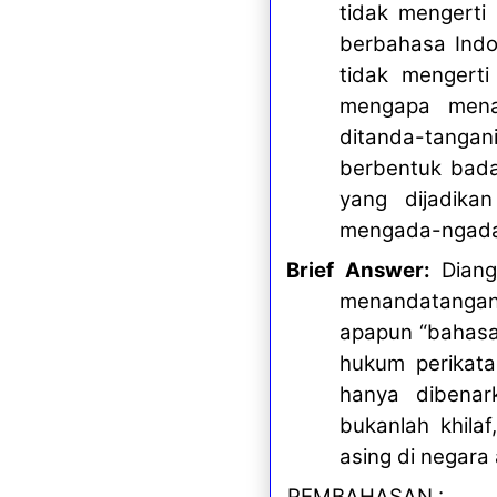
tidak mengerti
berbahasa Indo
tidak mengerti
mengapa menan
ditanda-tangan
berbentuk bada
yang dijadika
mengada-ngad
Brief Answer:
Diangg
menandatangani 
apapun “bahasa
hukum perikat
hanya dibenar
bukanlah khila
asing di negara
PEMBAHASAN
: