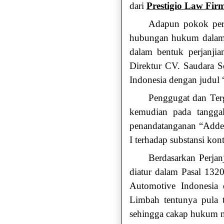
dari
Prestigio Law Fir
Adapun pokok perk
hubungan hukum dalam h
dalam bentuk perjanjia
Direktur CV. Saudara S
Indonesia dengan judul
Penggugat dan Terg
kemudian pada tangga
penandatanganan “Adde
I terhadap substansi kon
Berdasarkan Perjan
diatur dalam Pasal 13
Automotive Indonesia 
Limbah tentunya pula 
sehingga cakap hukum me