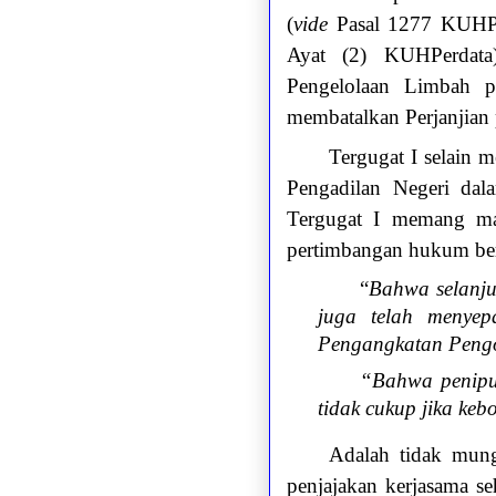
(
vide
Pasal 1277 KUHPer
Ayat (2) KUHPerdata
Pengelolaan Limbah p
membatalkan Perjanjian
Tergugat I selain 
Pengadilan Negeri da
Tergugat I memang maf
pertimbangan hukum ber
“
Bahwa selanju
juga telah menyep
Pengangkatan Pengo
“Bahwa penipu
tidak cukup jika ke
Adalah tidak mungk
penjajakan kerjasama s