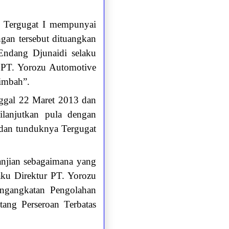
n Tergugat I mempunyai
gan tersebut dituangkan
 Endang Djunaidi selaku
r PT. Yorozu Automotive
imbah”.
nggal 22 Maret 2013 dan
lanjutkan pula dengan
dan tunduknya Tergugat
anjian sebagaimana yang
ku Direktur PT. Yorozu
ngangkatan Pengolahan
ang Perseroan Terbatas