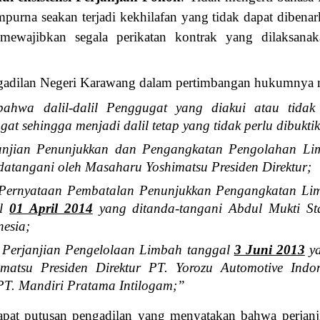
mpurna seakan terjadi kekhilafan yang tidak dapat dibe
 mewajibkan segala perikatan kontrak yang dilaksan
gadilan Negeri Karawang dalam pertimbangan hukumnya 
ahwa dalil-dalil Penggugat yang diakui atau tidak
gat sehingga menjadi dalil tetap yang tidak perlu dibukti
janjian Penunjukkan dan Pengangkatan Pengolahan L
atangani oleh Masaharu Yoshimatsu Presiden Direktur;
ernyataan Pembatalan Penunjukkan Pengangkatan Limb
al
01 April 2014
yang ditanda-tangani Abdul Mukti S
nesia;
t Perjanjian Pengelolaan Limbah tanggal
3 Juni 2013
ya
matsu Presiden Direktur PT. Yorozu Automotive Indo
PT. Mandiri Pratama Intilogam;”
pat putusan pengadilan yang menyatakan bahwa perjanjia