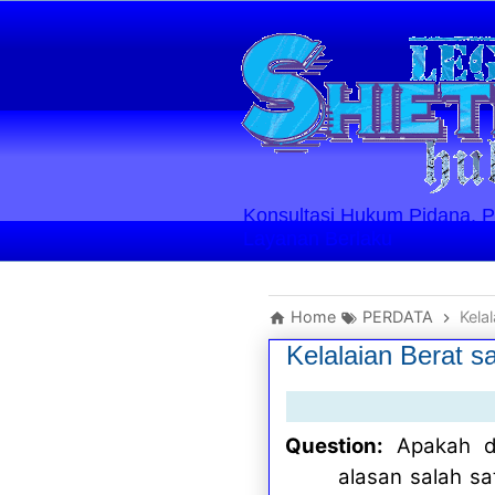
Konsultasi Hukum Pidana, Perd
Layanan Berlaku
Home
PERDATA
Kela
Kelalaian Berat 
Question:
Apakah d
alasan salah s