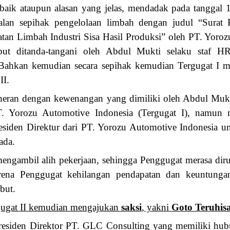
 baik ataupun alasan yang jelas, mendadak pada tanggal 
alan sepihak pengelolaan limbah dengan judul “Surat
an Limbah Industri Sisa Hasil Produksi” oleh PT. Yoroz
ebut ditanda-tangani oleh Abdul Mukti selaku staf 
 Bahkan kemudian secara sepihak kemudian Tergugat I m
II.
eran dengan kewenangan yang dimiliki oleh Abdul Mukti
. Yorozu Automotive Indonesia (Tergugat I), namun 
residen Direktur dari PT. Yorozu Automotive Indonesia u
ada.
 mengambil alih pekerjaan, sehingga Penggugat merasa dir
rena Penggugat kehilangan pendapatan dan keuntunga
but.
rgugat II kemudian mengajukan
saksi
, yakni
Goto Teruhis
residen Direktor PT. GLC Consulting yang memiliki hub