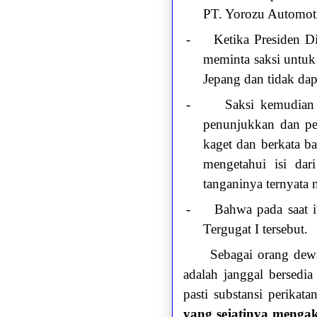
PT. Yorozu Automoti
-
Ketika Presiden Di
meminta saksi untuk
Jepang dan tidak dap
-
Saksi kemudian
penunjukkan dan pe
kaget dan berkata bah
mengetahui isi dari
tanganinya ternyata 
-
Bahwa pada saat i
Tergugat I tersebut.
Sebagai orang dewa
adalah janggal bersedi
pasti substansi perikat
yang sejatinya mengak