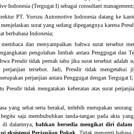
ve Indonesia (Tergugat I) sebagai consultant management
rektur PT. Yorozu Automotive Indonesia datang ke kantor
 menjelaskan surat yang sedang dipegangnya karena Presd
at berbahasa Indonesia;
 membaca dan menyampaikan bahwa surat tersebut meru
ngangkatan pengolahan limbah antara Penggugat dan Ter
wa Presdir tidak pernah tahu jika surat tersebut adalah sur
 perjanjian tersebut. Jadi, Presdir tidak mengetahui j
merupakan perjanjian antara Penggugat dengan Tergugat I;
tu Presdir tidak mengatakan keberatan atas surat perjanj
sa yang sehat serta berakal, terlebih merupakan seorang
a begitu saja membubuhkan tanda-tangan pada akta yang
an di dalamnya,
bahkan bersedia mengikat diri dala
ui eksistensi Perjanjian Pokok
. Tidak mengerti bahasa