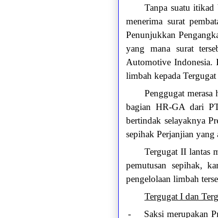
Tanpa suatu itikad
menerima surat pembat
Penunjukkan Pengangkat
yang mana surat ters
Automotive Indonesia.
limbah kepada Tergugat 
Penggugat merasa h
bagian HR-GA dari PT
bertindak selayaknya P
sepihak Perjanjian yang 
Tergugat II lantas
pemutusan sepihak, ka
pengelolaan limbah terse
Tergugat I dan Te
-
Saksi merupakan P