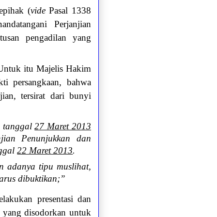
epihak (
vide
Pasal 1338
datangani Perjanjian
tusan pengadilan yang
Untuk itu Majelis Hakim
ti persangkaan, bahwa
n, tersirat dari bunyi
a tanggal
27 Maret 2013
jian Penunjukkan dan
nggal
22 Maret 2013
.
adanya tipu muslihat,
arus dibuktikan;”
elakukan presentasi dan
a yang disodorkan untuk