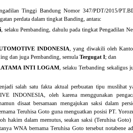
ngadilan Tinggi Bandung Nomor 347/PDT/2015/PT.B
gatan perdata dalam tingkat Banding, antara:
i
, selaku Pembanding, dahulu pada tingkat Pengadilan Ne
AUTOMOTIVE INDONESIA
, yang diwakili oleh Kant
ding dan juga Pembanding, semula
Tergugat I
; dan
RATAMA INTI LOGAM
, selaku Terbanding sekaligus 
enjadi salah satu fakta aktual perbuatan tipu muslihat 
INDONESIA, oleh karena menggunakan pengacar
namun disaat bersamaan mengajukan saksi dalam pers
rnama Teruhisa Goto guna menguatkan posisi PT. Yorozu
h hakim dalam memutus, seakan saksi (Teruhisa Goto) 
atanya WNA bernama Teruhisa Goto tersebut notabene ad