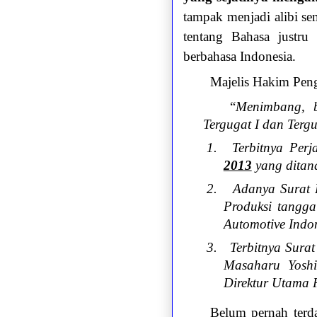
tampak menjadi alibi se
tentang Bahasa justru
berbahasa Indonesia.
Majelis Hakim Pen
“
Menimbang, b
Tergugat I dan Tergu
1.
Terbitnya Per
2013
yang ditand
2.
Adanya Surat P
Produksi tangg
Automotive Indo
3.
Terbitnya Sura
Masaharu Yoshi
Direktur Utama 
Belum pernah terda