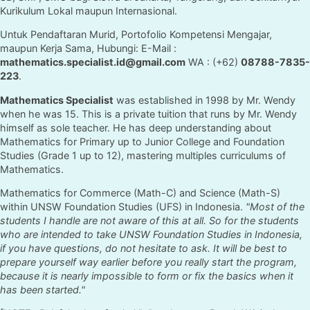
Kurikulum Lokal maupun Internasional.
Untuk Pendaftaran Murid, Portofolio Kompetensi Mengajar,
maupun Kerja Sama, Hubungi: E-Mail :
mathematics.specialist.id@gmail.com
WA : (+62)
08788-7835-
223
.
Mathematics Specialist
was established in 1998 by Mr. Wendy
when he was 15. This is a private tuition that runs by Mr. Wendy
himself as sole teacher. He has deep understanding about
Mathematics for Primary up to Junior College and Foundation
Studies (Grade 1 up to 12), mastering multiples curriculums of
Mathematics.
Mathematics for Commerce (Math-C) and Science (Math-S)
within UNSW Foundation Studies (UFS) in Indonesia.
"Most of the
students I handle are not aware of this at all. So for the students
who are intended to take UNSW Foundation Studies in Indonesia,
if you have questions, do not hesitate to ask. It will be best to
prepare yourself way earlier before you really start the program,
because it is nearly impossible to form or fix the basics when it
has been started."