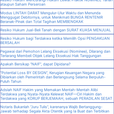
ataupun Saham Perseroan
Modus LINTAH DARAT Mengulur-Ulur Waktu dan Menunda
Menggugat Debitornya, untuk Menikmati BUNGA RENTENIR
Beranak-Pinak dan Total Tagihan MEMBENGKAK
Resiko Hukum Jual-Beli Tanah dengan SURAT KUASA MENJUAL
Resiko Hukum bagi Terdakwa ketika Memilih Opsi PENGAKUAN
BERSALAH
Pegawai dari Pemohon Lelang Eksekusi (Nominee), Dilarang dan
Terlarang Membeli Objek Lelang Eksekusi Hak Tanggungan
Apakah Bersikap “NAIF”, dapat Dipidana?
“Potential Loss BY DESIGN”, Kerugian Keuangan Negara yang
Dibiarkan oleh Pemerintah dan Berlangsung Selama Berpuluh-
Puluh Tahun
Adslah NAIF Hakim yang Memakan Mentah-Mentah Alibi
Terdakwa yang Nyata-Nyata Kelewat NAIF—Ciri Hakim dan
Terdakwa yang KORUP BERJEMAAH, sebuah PERADILAN SESAT
Notaris Bukanlah “Juru Tulis”, karenanya Wajib Bertanggung-
Jawab terhadap Segala Akta Otentik yang Ia Buat dan Terbitkan