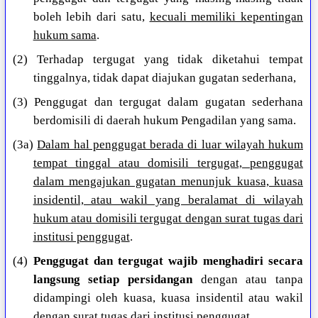
boleh lebih dari satu,
kecuali memiliki kepentingan
hukum sama
.
(2) Terhadap tergugat yang tidak diketahui tempat
tinggalnya, tidak dapat diajukan gugatan sederhana,
(3) Penggugat dan tergugat dalam gugatan sederhana
berdomisili di daerah hukum Pengadilan yang sama.
(3a)
Dalam hal penggugat berada di luar wilayah hukum
tempat tinggal atau domisili tergugat, penggugat
dalam mengajukan gugatan menunjuk kuasa, kuasa
insidentil, atau wakil yang beralamat di wilayah
hukum atau domisili tergugat dengan surat tugas dari
institusi penggugat
.
(4)
Penggugat dan tergugat wajib menghadiri secara
langsung setiap persidangan
dengan atau tanpa
didampingi oleh kuasa, kuasa insidentil atau wakil
dengan surat tugas dari institusi penggugat.