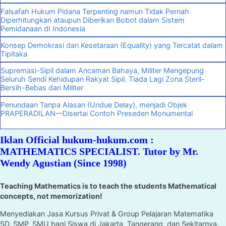
Falsafah Hukum Pidana Terpenting namun Tidak Pernah
Diperhitungkan ataupun Diberikan Bobot dalam Sistem
Pemidanaan dI Indonesia
Konsep Demokrasi dan Kesetaraan (Equality) yang Tercatat dalam
Tipitaka
Supremasi-Sipil dalam Ancaman Bahaya, Militer Mengepung
Seluruh Sendi Kehidupan Rakyat Sipil. Tiada Lagi Zona Steril-
Bersih-Bebas dari Militer
Penundaan Tanpa Alasan (Undue Delay), menjadi Objek
PRAPERADILAN—Disertai Contoh Preseden Monumental
Iklan Official hukum-hukum.com :
MATHEMATICS SPECIALIST. Tutor by Mr.
Wendy Agustian (Since 1998)
Teaching Mathematics is to teach the students Mathematical
concepts, not memorization!
Menyediakan Jasa Kursus Privat & Group Pelajaran Matematika
SD, SMP, SMU bagi Siswa di Jakarta, Tangerang, dan Sekitarnya.