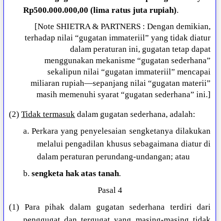
Rp500.000.000,00 (lima ratus juta rupiah)
.
[Note SHIETRA & PARTNERS : Dengan demikian,
terhadap nilai “gugatan immateriil” yang tidak diatur
dalam peraturan ini, gugatan tetap dapat
menggunakan mekanisme “gugatan sederhana”
sekalipun nilai “gugatan immateriil” mencapai
miliaran rupiah—sepanjang nilai “gugatan materii”
masih memenuhi syarat “gugatan sederhana” ini.]
(2)
Tidak termasuk
dalam gugatan sederhana, adalah:
a. Perkara yang penyelesaian sengketanya dilakukan
melalui pengadilan khusus sebagaimana diatur di
dalam peraturan perundang-undangan; atau
b.
sengketa hak atas tanah
.
Pasal 4
(1) Para pihak dalam gugatan sederhana terdiri dari
penggugat dan tergugat yang masing-masing tidak