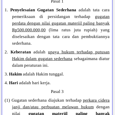
Pasal 1
1.
Penyelesaian Gugatan Sederhana
adalah tata cara
pemeriksaan di persidangan terhadap
gugatan
perdata dengan nilai gugatan materiil paling banyak
Rp500.000.000,00
(lima ratus juta rupiah) yang
diselesaikan dengan tata cara dan pembuktiannya
sederhana.
2.
Keberatan
adalah
upaya hukum terhadap putusan
Hakim dalam gugatan sederhana
sebagaimana diatur
dalam peraturan ini.
3.
Hakim
adalah Hakim tunggal.
4.
Hari
adalah hari kerja.
Pasal 3
(1) Gugatan sederhana diajukan terhadap
perkara cidera
janji dan/atau perbuatan melawan hukum
dengan
nilai
gugatan materiil paling banyak