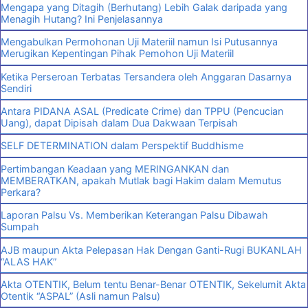
Mengapa yang Ditagih (Berhutang) Lebih Galak daripada yang
Menagih Hutang? Ini Penjelasannya
Mengabulkan Permohonan Uji Materiil namun Isi Putusannya
Merugikan Kepentingan Pihak Pemohon Uji Materiil
Ketika Perseroan Terbatas Tersandera oleh Anggaran Dasarnya
Sendiri
Antara PIDANA ASAL (Predicate Crime) dan TPPU (Pencucian
Uang), dapat Dipisah dalam Dua Dakwaan Terpisah
SELF DETERMINATION dalam Perspektif Buddhisme
Pertimbangan Keadaan yang MERINGANKAN dan
MEMBERATKAN, apakah Mutlak bagi Hakim dalam Memutus
Perkara?
Laporan Palsu Vs. Memberikan Keterangan Palsu Dibawah
Sumpah
AJB maupun Akta Pelepasan Hak Dengan Ganti-Rugi BUKANLAH
“ALAS HAK”
Akta OTENTIK, Belum tentu Benar-Benar OTENTIK, Sekelumit Akta
Otentik “ASPAL” (Asli namun Palsu)