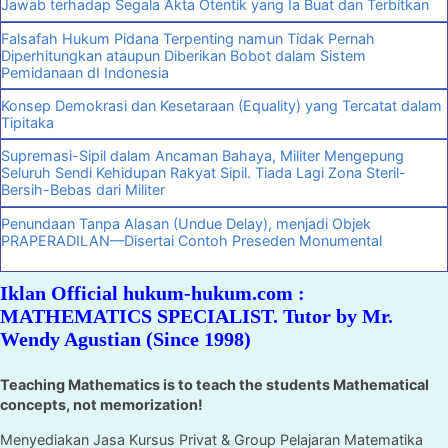
Jawab terhadap Segala Akta Otentik yang Ia Buat dan Terbitkan
Falsafah Hukum Pidana Terpenting namun Tidak Pernah
Diperhitungkan ataupun Diberikan Bobot dalam Sistem
Pemidanaan dI Indonesia
Konsep Demokrasi dan Kesetaraan (Equality) yang Tercatat dalam
Tipitaka
Supremasi-Sipil dalam Ancaman Bahaya, Militer Mengepung
Seluruh Sendi Kehidupan Rakyat Sipil. Tiada Lagi Zona Steril-
Bersih-Bebas dari Militer
Penundaan Tanpa Alasan (Undue Delay), menjadi Objek
PRAPERADILAN—Disertai Contoh Preseden Monumental
Iklan Official hukum-hukum.com :
MATHEMATICS SPECIALIST. Tutor by Mr.
Wendy Agustian (Since 1998)
Teaching Mathematics is to teach the students Mathematical
concepts, not memorization!
Menyediakan Jasa Kursus Privat & Group Pelajaran Matematika