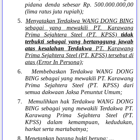
pidana denda sebesar Rp. 500.000.000,00
(lima ratus juta rupiah);
5.
Menyatakan Terdakwa WANG DONG BING
sebagai yang mewakili PT. Karawang
Prima Sejahtera Steel (PT. KPSS)
tidak
terbukti sebagai yang bertanggung jawab
atas kesalahan Terdakwa
PT. Karawang
Prima Sejahtera Steel (PT. KPSS) tersebut di
atas (Error In Persona)
;
6.
Membebaskan Terdakwa WANG DONG
BING sebagai yang mewakili PT. Karawang
Prima Sejahtera Steel (PT. KPSS) dari
semua dakwaan Jaksa Penuntut Umum;
7.
Memulihkan hak Terdakwa WANG DONG
BING sebagai yang mewakili Terdakwa PT.
Karawang Prima Sejahtera Steel (PT.
KPSS) dalam kemampuan, kedudukan,
harkat serta martabatnya;
8.
Menetapkan barang bukti berupa: ...