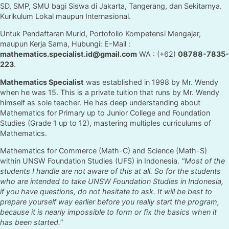
SD, SMP, SMU bagi Siswa di Jakarta, Tangerang, dan Sekitarnya.
Kurikulum Lokal maupun Internasional.
Untuk Pendaftaran Murid, Portofolio Kompetensi Mengajar,
maupun Kerja Sama, Hubungi: E-Mail :
mathematics.specialist.id@gmail.com
WA : (+62)
08788-7835-
223
.
Mathematics Specialist
was established in 1998 by Mr. Wendy
when he was 15. This is a private tuition that runs by Mr. Wendy
himself as sole teacher. He has deep understanding about
Mathematics for Primary up to Junior College and Foundation
Studies (Grade 1 up to 12), mastering multiples curriculums of
Mathematics.
Mathematics for Commerce (Math-C) and Science (Math-S)
within UNSW Foundation Studies (UFS) in Indonesia.
"Most of the
students I handle are not aware of this at all. So for the students
who are intended to take UNSW Foundation Studies in Indonesia,
if you have questions, do not hesitate to ask. It will be best to
prepare yourself way earlier before you really start the program,
because it is nearly impossible to form or fix the basics when it
has been started."