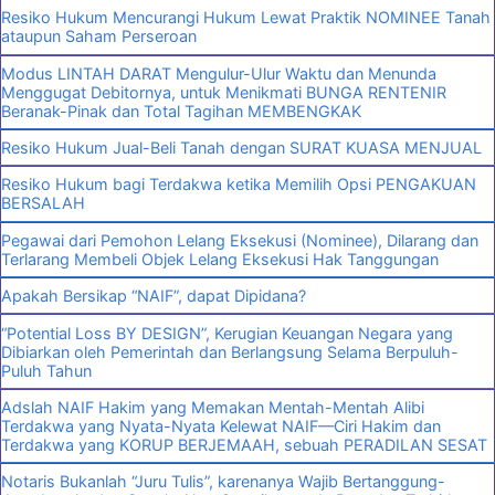
Resiko Hukum Mencurangi Hukum Lewat Praktik NOMINEE Tanah
ataupun Saham Perseroan
Modus LINTAH DARAT Mengulur-Ulur Waktu dan Menunda
Menggugat Debitornya, untuk Menikmati BUNGA RENTENIR
Beranak-Pinak dan Total Tagihan MEMBENGKAK
Resiko Hukum Jual-Beli Tanah dengan SURAT KUASA MENJUAL
Resiko Hukum bagi Terdakwa ketika Memilih Opsi PENGAKUAN
BERSALAH
Pegawai dari Pemohon Lelang Eksekusi (Nominee), Dilarang dan
Terlarang Membeli Objek Lelang Eksekusi Hak Tanggungan
Apakah Bersikap “NAIF”, dapat Dipidana?
“Potential Loss BY DESIGN”, Kerugian Keuangan Negara yang
Dibiarkan oleh Pemerintah dan Berlangsung Selama Berpuluh-
Puluh Tahun
Adslah NAIF Hakim yang Memakan Mentah-Mentah Alibi
Terdakwa yang Nyata-Nyata Kelewat NAIF—Ciri Hakim dan
Terdakwa yang KORUP BERJEMAAH, sebuah PERADILAN SESAT
Notaris Bukanlah “Juru Tulis”, karenanya Wajib Bertanggung-