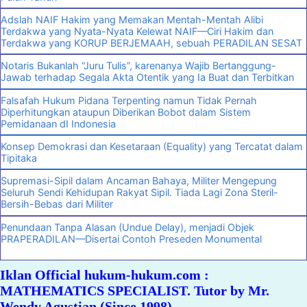
Adslah NAIF Hakim yang Memakan Mentah-Mentah Alibi
Terdakwa yang Nyata-Nyata Kelewat NAIF—Ciri Hakim dan
Terdakwa yang KORUP BERJEMAAH, sebuah PERADILAN SESAT
Notaris Bukanlah “Juru Tulis”, karenanya Wajib Bertanggung-
Jawab terhadap Segala Akta Otentik yang Ia Buat dan Terbitkan
Falsafah Hukum Pidana Terpenting namun Tidak Pernah
Diperhitungkan ataupun Diberikan Bobot dalam Sistem
Pemidanaan dI Indonesia
Konsep Demokrasi dan Kesetaraan (Equality) yang Tercatat dalam
Tipitaka
Supremasi-Sipil dalam Ancaman Bahaya, Militer Mengepung
Seluruh Sendi Kehidupan Rakyat Sipil. Tiada Lagi Zona Steril-
Bersih-Bebas dari Militer
Penundaan Tanpa Alasan (Undue Delay), menjadi Objek
PRAPERADILAN—Disertai Contoh Preseden Monumental
Iklan Official hukum-hukum.com :
MATHEMATICS SPECIALIST. Tutor by Mr.
Wendy Agustian (Since 1998)