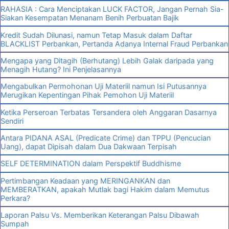
RAHASIA : Cara Menciptakan LUCK FACTOR, Jangan Pernah Sia-
Siakan Kesempatan Menanam Benih Perbuatan Bajik
Kredit Sudah Dilunasi, namun Tetap Masuk dalam Daftar
BLACKLIST Perbankan, Pertanda Adanya Internal Fraud Perbankan
Mengapa yang Ditagih (Berhutang) Lebih Galak daripada yang
Menagih Hutang? Ini Penjelasannya
Mengabulkan Permohonan Uji Materiil namun Isi Putusannya
Merugikan Kepentingan Pihak Pemohon Uji Materiil
Ketika Perseroan Terbatas Tersandera oleh Anggaran Dasarnya
Sendiri
Antara PIDANA ASAL (Predicate Crime) dan TPPU (Pencucian
Uang), dapat Dipisah dalam Dua Dakwaan Terpisah
SELF DETERMINATION dalam Perspektif Buddhisme
Pertimbangan Keadaan yang MERINGANKAN dan
MEMBERATKAN, apakah Mutlak bagi Hakim dalam Memutus
Perkara?
Laporan Palsu Vs. Memberikan Keterangan Palsu Dibawah
Sumpah