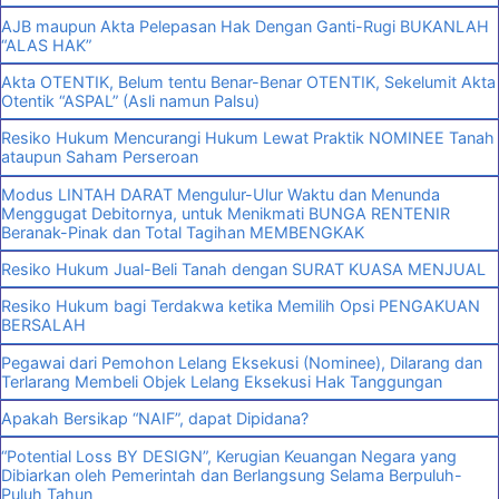
AJB maupun Akta Pelepasan Hak Dengan Ganti-Rugi BUKANLAH
“ALAS HAK”
Akta OTENTIK, Belum tentu Benar-Benar OTENTIK, Sekelumit Akta
Otentik “ASPAL” (Asli namun Palsu)
Resiko Hukum Mencurangi Hukum Lewat Praktik NOMINEE Tanah
ataupun Saham Perseroan
Modus LINTAH DARAT Mengulur-Ulur Waktu dan Menunda
Menggugat Debitornya, untuk Menikmati BUNGA RENTENIR
Beranak-Pinak dan Total Tagihan MEMBENGKAK
Resiko Hukum Jual-Beli Tanah dengan SURAT KUASA MENJUAL
Resiko Hukum bagi Terdakwa ketika Memilih Opsi PENGAKUAN
BERSALAH
Pegawai dari Pemohon Lelang Eksekusi (Nominee), Dilarang dan
Terlarang Membeli Objek Lelang Eksekusi Hak Tanggungan
Apakah Bersikap “NAIF”, dapat Dipidana?
“Potential Loss BY DESIGN”, Kerugian Keuangan Negara yang
Dibiarkan oleh Pemerintah dan Berlangsung Selama Berpuluh-
Puluh Tahun