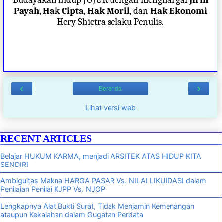
Budayakan hidup JUJUR dengan menghargai
Jirih
Payah
,
Hak Cipta
,
Hak Moril
, dan
Hak Ekonomi
Hery Shietra selaku Penulis.
‹
›
Beranda
Lihat versi web
RECENT ARTICLES
Belajar HUKUM KARMA, menjadi ARSITEK ATAS HIDUP KITA
SENDIRI
Ambiguitas Makna HARGA PASAR Vs. NILAI LIKUIDASI dalam
Penilaian Penilai KJPP Vs. NJOP
Lengkapnya Alat Bukti Surat, Tidak Menjamin Kemenangan
ataupun Kekalahan dalam Gugatan Perdata