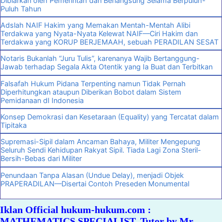
Dibiarkan oleh Pemerintah dan Berlangsung Selama Berpuluh-
Puluh Tahun
Adslah NAIF Hakim yang Memakan Mentah-Mentah Alibi
Terdakwa yang Nyata-Nyata Kelewat NAIF—Ciri Hakim dan
Terdakwa yang KORUP BERJEMAAH, sebuah PERADILAN SESAT
Notaris Bukanlah “Juru Tulis”, karenanya Wajib Bertanggung-
Jawab terhadap Segala Akta Otentik yang Ia Buat dan Terbitkan
Falsafah Hukum Pidana Terpenting namun Tidak Pernah
Diperhitungkan ataupun Diberikan Bobot dalam Sistem
Pemidanaan dI Indonesia
Konsep Demokrasi dan Kesetaraan (Equality) yang Tercatat dalam
Tipitaka
Supremasi-Sipil dalam Ancaman Bahaya, Militer Mengepung
Seluruh Sendi Kehidupan Rakyat Sipil. Tiada Lagi Zona Steril-
Bersih-Bebas dari Militer
Penundaan Tanpa Alasan (Undue Delay), menjadi Objek
PRAPERADILAN—Disertai Contoh Preseden Monumental
Iklan Official hukum-hukum.com :
MATHEMATICS SPECIALIST. Tutor by Mr.