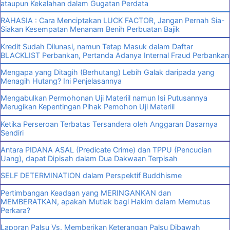
ataupun Kekalahan dalam Gugatan Perdata
RAHASIA : Cara Menciptakan LUCK FACTOR, Jangan Pernah Sia-
Siakan Kesempatan Menanam Benih Perbuatan Bajik
Kredit Sudah Dilunasi, namun Tetap Masuk dalam Daftar
BLACKLIST Perbankan, Pertanda Adanya Internal Fraud Perbankan
Mengapa yang Ditagih (Berhutang) Lebih Galak daripada yang
Menagih Hutang? Ini Penjelasannya
Mengabulkan Permohonan Uji Materiil namun Isi Putusannya
Merugikan Kepentingan Pihak Pemohon Uji Materiil
Ketika Perseroan Terbatas Tersandera oleh Anggaran Dasarnya
Sendiri
Antara PIDANA ASAL (Predicate Crime) dan TPPU (Pencucian
Uang), dapat Dipisah dalam Dua Dakwaan Terpisah
SELF DETERMINATION dalam Perspektif Buddhisme
Pertimbangan Keadaan yang MERINGANKAN dan
MEMBERATKAN, apakah Mutlak bagi Hakim dalam Memutus
Perkara?
Laporan Palsu Vs. Memberikan Keterangan Palsu Dibawah