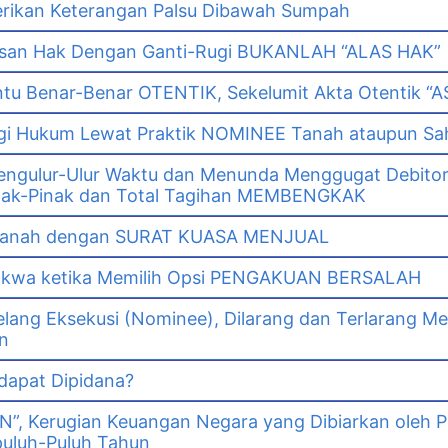
erikan Keterangan Palsu Dibawah Sumpah
asan Hak Dengan Ganti-Rugi BUKANLAH “ALAS HAK”
tu Benar-Benar OTENTIK, Sekelumit Akta Otentik “AS
i Hukum Lewat Praktik NOMINEE Tanah ataupun Sa
gulur-Ulur Waktu dan Menunda Menggugat Debitor
k-Pinak dan Total Tagihan MEMBENGKAK
i Tanah dengan SURAT KUASA MENJUAL
dakwa ketika Memilih Opsi PENGAKUAN BERSALAH
lang Eksekusi (Nominee), Dilarang dan Terlarang Me
n
 dapat Dipidana?
GN”, Kerugian Keuangan Negara yang Dibiarkan oleh 
puluh-Puluh Tahun