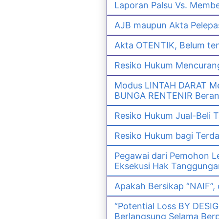
Laporan Palsu Vs. Memb
AJB maupun Akta Pelep
Akta OTENTIK, Belum ten
Resiko Hukum Mencurang
Modus LINTAH DARAT Men
BUNGA RENTENIR Berana
Resiko Hukum Jual-Bel
Resiko Hukum bagi Ter
Pegawai dari Pemohon Le
Eksekusi Hak Tanggunga
Apakah Bersikap “NAIF”,
“Potential Loss BY DESI
Berlangsung Selama Ber