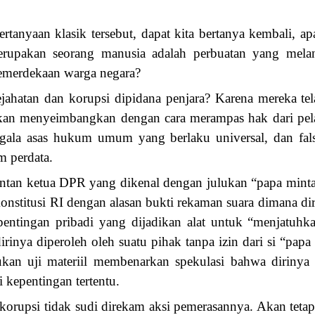
tanyaan klasik tersebut, dapat kita bertanya kembali, a
erupakan seorang manusia adalah perbuatan yang melan
kemerdekaan warga negara?
ahatan dan korupsi dipidana penjara? Karena mereka te
kan menyeimbangkan dengan cara merampas hak dari pel
egala asas hukum umum yang berlaku universal, dan falsa
m perdata.
antan ketua DPR yang dikenal dengan julukan “papa mint
nstitusi RI dengan alasan bukti rekaman suara dimana dir
pentingan pribadi yang dijadikan alat untuk “menjatuh
irinya diperoleh oleh suatu pihak tanpa izin dari si “pap
kan uji materiil membenarkan spekulasi bahwa dirinya
 kepentingan tertentu.
korupsi tidak sudi direkam aksi pemerasannya. Akan tetapi