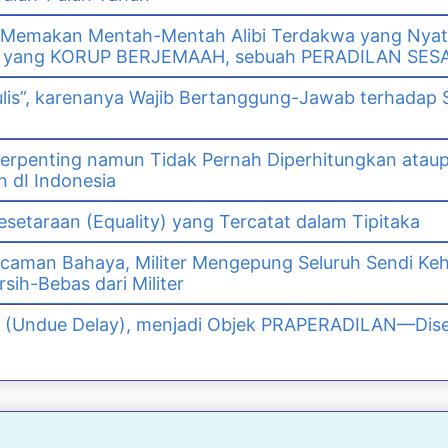
 Memakan Mentah-Mentah Alibi Terdakwa yang Nya
wa yang KORUP BERJEMAAH, sebuah PERADILAN SES
ulis”, karenanya Wajib Bertanggung-Jawab terhadap 
erpenting namun Tidak Pernah Diperhitungkan ataup
 dI Indonesia
setaraan (Equality) yang Tercatat dalam Tipitaka
caman Bahaya, Militer Mengepung Seluruh Sendi Kehi
rsih-Bebas dari Militer
 (Undue Delay), menjadi Objek PRAPERADILAN—Dise