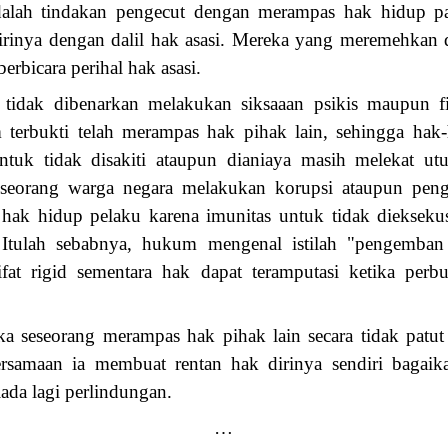
alah tindakan pengecut dengan merampas hak hidup p
rinya dengan dalil hak asasi. Mereka yang meremehkan 
berbicara perihal hak asasi.
tidak dibenarkan melakukan siksaaan psikis maupun fis
 terbukti telah merampas hak pihak lain, sehingga ha
tuk tidak disakiti ataupun dianiaya masih melekat ut
 seorang warga negara melakukan korupsi ataupun peng
ak hidup pelaku karena imunitas untuk tidak dieksekusi
. Itulah sebabnya, hukum mengenal istilah "pengemba
ifat rigid sementara hak dapat teramputasi ketika per
ka seseorang merampas hak pihak lain secara tidak patut
rsamaan ia membuat rentan hak dirinya sendiri bagaik
ada lagi perlindungan.
…