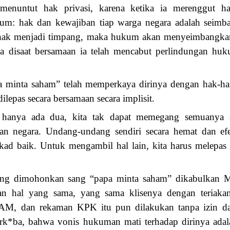
 menuntut hak privasi, karena ketika ia merenggut ha
kum: hak dan kewajiban tiap warga negara adalah seimba
pihak menjadi timpang, maka hukum akan menyeimbangkan 
 disaat bersamaan ia telah mencabut perlindungan huk
a minta saham” telah memperkaya dirinya dengan hak-hak 
ilepas secara bersamaan secara implisit.
a hanya ada dua, kita tak dapat memegang semuanya se
an negara. Undang-undang sendiri secara hemat dan ef
kad baik. Untuk mengambil hal lain, kita harus melepas 
 yang dimohonkan sang “papa minta saham” dikabulkan
kan hal yang sama, yang sama klisenya dengan teriakan
AM, dan rekaman KPK itu pun dilakukan tanpa izin da
nark*ba, bahwa vonis hukuman mati terhadap dirinya adal