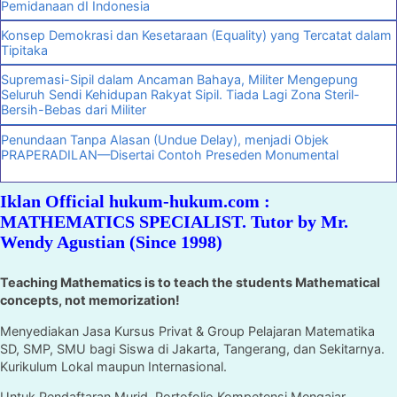
Pemidanaan dI Indonesia
Konsep Demokrasi dan Kesetaraan (Equality) yang Tercatat dalam
Tipitaka
Supremasi-Sipil dalam Ancaman Bahaya, Militer Mengepung
Seluruh Sendi Kehidupan Rakyat Sipil. Tiada Lagi Zona Steril-
Bersih-Bebas dari Militer
Penundaan Tanpa Alasan (Undue Delay), menjadi Objek
PRAPERADILAN—Disertai Contoh Preseden Monumental
Iklan Official hukum-hukum.com :
MATHEMATICS SPECIALIST. Tutor by Mr.
Wendy Agustian (Since 1998)
Teaching Mathematics is to teach the students Mathematical
concepts, not memorization!
Menyediakan Jasa Kursus Privat & Group Pelajaran Matematika
SD, SMP, SMU bagi Siswa di Jakarta, Tangerang, dan Sekitarnya.
Kurikulum Lokal maupun Internasional.
Untuk Pendaftaran Murid, Portofolio Kompetensi Mengajar,