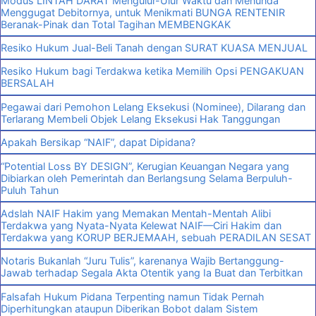
Modus LINTAH DARAT Mengulur-Ulur Waktu dan Menunda
Menggugat Debitornya, untuk Menikmati BUNGA RENTENIR
Beranak-Pinak dan Total Tagihan MEMBENGKAK
Resiko Hukum Jual-Beli Tanah dengan SURAT KUASA MENJUAL
Resiko Hukum bagi Terdakwa ketika Memilih Opsi PENGAKUAN
BERSALAH
Pegawai dari Pemohon Lelang Eksekusi (Nominee), Dilarang dan
Terlarang Membeli Objek Lelang Eksekusi Hak Tanggungan
Apakah Bersikap “NAIF”, dapat Dipidana?
“Potential Loss BY DESIGN”, Kerugian Keuangan Negara yang
Dibiarkan oleh Pemerintah dan Berlangsung Selama Berpuluh-
Puluh Tahun
Adslah NAIF Hakim yang Memakan Mentah-Mentah Alibi
Terdakwa yang Nyata-Nyata Kelewat NAIF—Ciri Hakim dan
Terdakwa yang KORUP BERJEMAAH, sebuah PERADILAN SESAT
Notaris Bukanlah “Juru Tulis”, karenanya Wajib Bertanggung-
Jawab terhadap Segala Akta Otentik yang Ia Buat dan Terbitkan
Falsafah Hukum Pidana Terpenting namun Tidak Pernah
Diperhitungkan ataupun Diberikan Bobot dalam Sistem