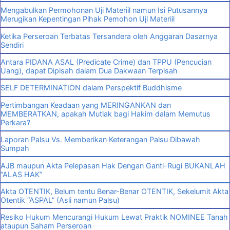
Mengabulkan Permohonan Uji Materiil namun Isi Putusannya
Merugikan Kepentingan Pihak Pemohon Uji Materiil
Ketika Perseroan Terbatas Tersandera oleh Anggaran Dasarnya
Sendiri
Antara PIDANA ASAL (Predicate Crime) dan TPPU (Pencucian
Uang), dapat Dipisah dalam Dua Dakwaan Terpisah
SELF DETERMINATION dalam Perspektif Buddhisme
Pertimbangan Keadaan yang MERINGANKAN dan
MEMBERATKAN, apakah Mutlak bagi Hakim dalam Memutus
Perkara?
Laporan Palsu Vs. Memberikan Keterangan Palsu Dibawah
Sumpah
AJB maupun Akta Pelepasan Hak Dengan Ganti-Rugi BUKANLAH
“ALAS HAK”
Akta OTENTIK, Belum tentu Benar-Benar OTENTIK, Sekelumit Akta
Otentik “ASPAL” (Asli namun Palsu)
Resiko Hukum Mencurangi Hukum Lewat Praktik NOMINEE Tanah
ataupun Saham Perseroan