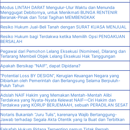
Modus LINTAH DARAT Mengulur-Ulur Waktu dan Menunda
Menggugat Debitornya, untuk Menikmati BUNGA RENTENIR
Beranak-Pinak dan Total Tagihan MEMBENGKAK
Resiko Hukum Jual-Beli Tanah dengan SURAT KUASA MENJUAL
Resiko Hukum bagi Terdakwa ketika Memilih Opsi PENGAKUAN
BERSALAH
Pegawai dari Pemohon Lelang Eksekusi (Nominee), Dilarang dan
Terlarang Membeli Objek Lelang Eksekusi Hak Tanggungan
Apakah Bersikap “NAIF”, dapat Dipidana?
“Potential Loss BY DESIGN”, Kerugian Keuangan Negara yang
Dibiarkan oleh Pemerintah dan Berlangsung Selama Berpuluh-
Puluh Tahun
Adslah NAIF Hakim yang Memakan Mentah-Mentah Alibi
Terdakwa yang Nyata-Nyata Kelewat NAIF—Ciri Hakim dan
Terdakwa yang KORUP BERJEMAAH, sebuah PERADILAN SESAT
Notaris Bukanlah “Juru Tulis”, karenanya Wajib Bertanggung-
Jawab terhadap Segala Akta Otentik yang Ia Buat dan Terbitkan
Falsafah Hukum Pidana Terpenting namun Tidak Pernah