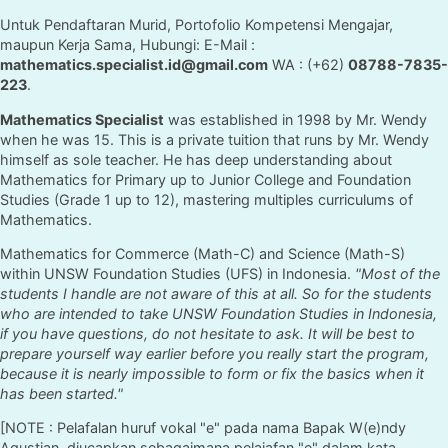
Untuk Pendaftaran Murid, Portofolio Kompetensi Mengajar,
maupun Kerja Sama, Hubungi: E-Mail :
mathematics.specialist.id@gmail.com
WA : (+62)
08788-7835-
223
.
Mathematics Specialist
was established in 1998 by Mr. Wendy
when he was 15. This is a private tuition that runs by Mr. Wendy
himself as sole teacher. He has deep understanding about
Mathematics for Primary up to Junior College and Foundation
Studies (Grade 1 up to 12), mastering multiples curriculums of
Mathematics.
Mathematics for Commerce (Math-C) and Science (Math-S)
within UNSW Foundation Studies (UFS) in Indonesia.
"Most of the
students I handle are not aware of this at all. So for the students
who are intended to take UNSW Foundation Studies in Indonesia,
if you have questions, do not hesitate to ask. It will be best to
prepare yourself way earlier before you really start the program,
because it is nearly impossible to form or fix the basics when it
has been started."
[NOTE : Pelafalan huruf vokal "e" pada nama Bapak W(e)ndy
Agustian, diucapkan sebagaimana pelajafan "e" dalam kata