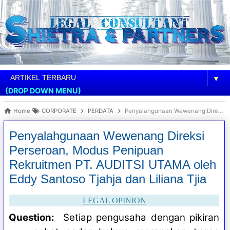
▼
(DROP DOWN MENU)
Home
CORPORATE
PERDATA
Penyalahgunaan Wewenang Direksi Perseroan, Modus Penipuan Rekruitmen PT. AUDITSI UTAMA oleh Eddy Santoso Tjahja dan Liliana Tjia
Penyalahgunaan Wewenang Direksi
Perseroan, Modus Penipuan
Rekruitmen PT. AUDITSI UTAMA oleh
Eddy Santoso Tjahja dan Liliana Tjia
LEGAL OPINION
Question:
Setiap pengusaha dengan pikiran