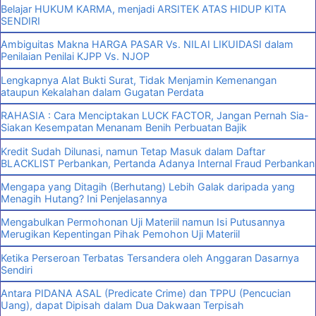
Belajar HUKUM KARMA, menjadi ARSITEK ATAS HIDUP KITA
SENDIRI
Ambiguitas Makna HARGA PASAR Vs. NILAI LIKUIDASI dalam
Penilaian Penilai KJPP Vs. NJOP
Lengkapnya Alat Bukti Surat, Tidak Menjamin Kemenangan
ataupun Kekalahan dalam Gugatan Perdata
RAHASIA : Cara Menciptakan LUCK FACTOR, Jangan Pernah Sia-
Siakan Kesempatan Menanam Benih Perbuatan Bajik
Kredit Sudah Dilunasi, namun Tetap Masuk dalam Daftar
BLACKLIST Perbankan, Pertanda Adanya Internal Fraud Perbankan
Mengapa yang Ditagih (Berhutang) Lebih Galak daripada yang
Menagih Hutang? Ini Penjelasannya
Mengabulkan Permohonan Uji Materiil namun Isi Putusannya
Merugikan Kepentingan Pihak Pemohon Uji Materiil
Ketika Perseroan Terbatas Tersandera oleh Anggaran Dasarnya
Sendiri
Antara PIDANA ASAL (Predicate Crime) dan TPPU (Pencucian
Uang), dapat Dipisah dalam Dua Dakwaan Terpisah