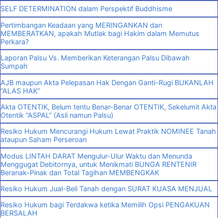
SELF DETERMINATION dalam Perspektif Buddhisme
Pertimbangan Keadaan yang MERINGANKAN dan
MEMBERATKAN, apakah Mutlak bagi Hakim dalam Memutus
Perkara?
Laporan Palsu Vs. Memberikan Keterangan Palsu Dibawah
Sumpah
AJB maupun Akta Pelepasan Hak Dengan Ganti-Rugi BUKANLAH
“ALAS HAK”
Akta OTENTIK, Belum tentu Benar-Benar OTENTIK, Sekelumit Akta
Otentik “ASPAL” (Asli namun Palsu)
Resiko Hukum Mencurangi Hukum Lewat Praktik NOMINEE Tanah
ataupun Saham Perseroan
Modus LINTAH DARAT Mengulur-Ulur Waktu dan Menunda
Menggugat Debitornya, untuk Menikmati BUNGA RENTENIR
Beranak-Pinak dan Total Tagihan MEMBENGKAK
Resiko Hukum Jual-Beli Tanah dengan SURAT KUASA MENJUAL
Resiko Hukum bagi Terdakwa ketika Memilih Opsi PENGAKUAN
BERSALAH