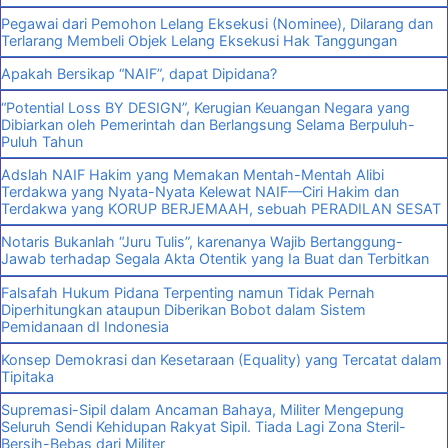
Pegawai dari Pemohon Lelang Eksekusi (Nominee), Dilarang dan
Terlarang Membeli Objek Lelang Eksekusi Hak Tanggungan
Apakah Bersikap “NAIF”, dapat Dipidana?
“Potential Loss BY DESIGN”, Kerugian Keuangan Negara yang
Dibiarkan oleh Pemerintah dan Berlangsung Selama Berpuluh-
Puluh Tahun
Adslah NAIF Hakim yang Memakan Mentah-Mentah Alibi
Terdakwa yang Nyata-Nyata Kelewat NAIF—Ciri Hakim dan
Terdakwa yang KORUP BERJEMAAH, sebuah PERADILAN SESAT
Notaris Bukanlah “Juru Tulis”, karenanya Wajib Bertanggung-
Jawab terhadap Segala Akta Otentik yang Ia Buat dan Terbitkan
Falsafah Hukum Pidana Terpenting namun Tidak Pernah
Diperhitungkan ataupun Diberikan Bobot dalam Sistem
Pemidanaan dI Indonesia
Konsep Demokrasi dan Kesetaraan (Equality) yang Tercatat dalam
Tipitaka
Supremasi-Sipil dalam Ancaman Bahaya, Militer Mengepung
Seluruh Sendi Kehidupan Rakyat Sipil. Tiada Lagi Zona Steril-
Bersih-Bebas dari Militer