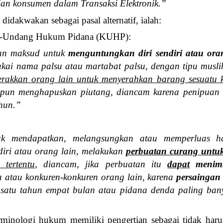
an konsumen dalam Transaksi Elektronik.”
idakwakan sebagai pasal alternatif, ialah:
ng-Undang Hukum Pidana (KUHP):
an maksud untuk
menguntungkan diri sendiri atau ora
ai nama palsu atau martabat palsu, dengan tipu musli
rakkan orang lain untuk menyerahkan barang sesuatu 
pun menghapuskan piutang, diancam karena penipuan 
hun.”
uk mendapatkan, melangsungkan atau memperluas ha
diri atau orang lain, melakukan
perbuatan curang untu
tertentu
, diancam, jika perbuatan itu
dapat
menim
 atau konkuren-konkuren orang lain, karena
persaingan
satu tahun empat bulan atau pidana denda paling bany
rminologi hukum memiliki pengertian sebagai tidak haru