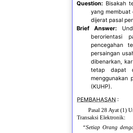
Question:
Bisakah t
yang membuat c
dijerat pasal 
Brief Answer:
Unda
berorientasi
pencegahan te
persaingan usa
dibenarkan, ka
tetap dapat 
menggunakan p
(KUHP).
PEMBAHASAN
:
Pasal 28 Ayat (1)
Transaksi Elektronik:
“Setiap Orang deng