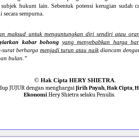
ak subjek hukum lain. Sebentuk potensi kerugian suda
hi secara sempurna.
an maksud untuk menguntungkan diri sendiri atau oran
yiarkan kabar bohong
yang menyebabkan harga bar
t-surat berharga
menjadi turun atau naik
diancam dengan
pan bulan.”
©
Hak Cipta HERY SHIETRA
.
dup JUJUR dengan menghargai
Jirih Payah
,
Hak Cipta
,
H
Ekonomi
Hery Shietra selaku Penulis.