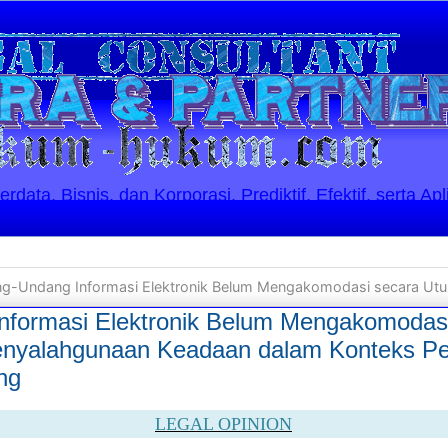
ata, Bisnis, dan Korporasi. Prediktif, Efektif, serta Apl
dang Informasi Elektronik Belum Mengakomodasi secara Utuh Bentuk-Bentuk Penyalahgunaan Keadaan dalam
formasi Elektronik Belum Mengakomodasi
enyalahgunaan Keadaan dalam Konteks Pe
ng
LEGAL OPINION