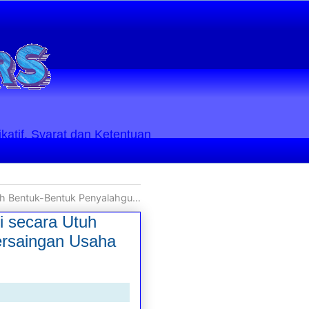
ikatif. Syarat dan Ketentuan
 Konteks Persaingan Usaha Tidak Sehat/Curang
 secara Utuh
rsaingan Usaha