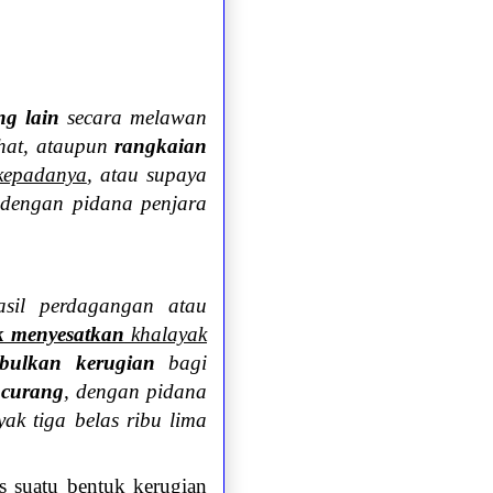
ng lain
secara melawan
hat, ataupun
rangkaian
kepadanya
, atau supaya
dengan pidana penjara
sil perdagangan atau
k menyesatkan
khalayak
bulkan kerugian
bagi
 curang
, dengan pidana
ak tiga belas ribu lima
s suatu bentuk kerugian