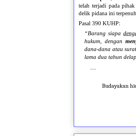
telah terjadi pada pih
delik pidana ini terpenu
Pasal 390 KUHP:
“Barang siapa
deng
hukum, dengan
men
dana-dana atau sura
lama dua tahun dela
…
Budayakan hi