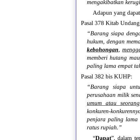
mengakibatkan kerugi
Adapun yang dapat d
Pasal 378 Kitab Unda
“Barang siapa deng
hukum, dengan memak
kebohongan
,
mengge
memberi hutang mau
paling lama empat ta
Pasal 382 bis KUHP:
“Barang siapa unt
perusahaan milik sen
umum atau seorang 
konkuren-konkurennya
penjara paling lama 
ratus rupiah.”
“
Dapat
”, dalam te