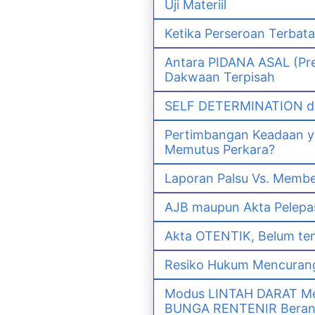
Uji Materiil
Ketika Perseroan Terbat
Antara PIDANA ASAL (Pre
Dakwaan Terpisah
SELF DETERMINATION da
Pertimbangan Keadaan 
Memutus Perkara?
Laporan Palsu Vs. Memb
AJB maupun Akta Pelep
Akta OTENTIK, Belum ten
Resiko Hukum Mencurang
Modus LINTAH DARAT Men
BUNGA RENTENIR Berana