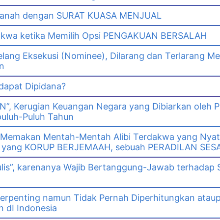
i Tanah dengan SURAT KUASA MENJUAL
dakwa ketika Memilih Opsi PENGAKUAN BERSALAH
lang Eksekusi (Nominee), Dilarang dan Terlarang Me
n
 dapat Dipidana?
GN”, Kerugian Keuangan Negara yang Dibiarkan oleh 
puluh-Puluh Tahun
 Memakan Mentah-Mentah Alibi Terdakwa yang Nya
wa yang KORUP BERJEMAAH, sebuah PERADILAN SES
ulis”, karenanya Wajib Bertanggung-Jawab terhadap 
erpenting namun Tidak Pernah Diperhitungkan ataup
 dI Indonesia