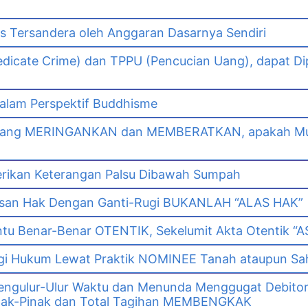
as Tersandera oleh Anggaran Dasarnya Sendiri
dicate Crime) dan TPPU (Pencucian Uang), dapat Di
lam Perspektif Buddhisme
yang MERINGANKAN dan MEMBERATKAN, apakah Mut
erikan Keterangan Palsu Dibawah Sumpah
asan Hak Dengan Ganti-Rugi BUKANLAH “ALAS HAK”
tu Benar-Benar OTENTIK, Sekelumit Akta Otentik “AS
i Hukum Lewat Praktik NOMINEE Tanah ataupun Sa
gulur-Ulur Waktu dan Menunda Menggugat Debitor
k-Pinak dan Total Tagihan MEMBENGKAK