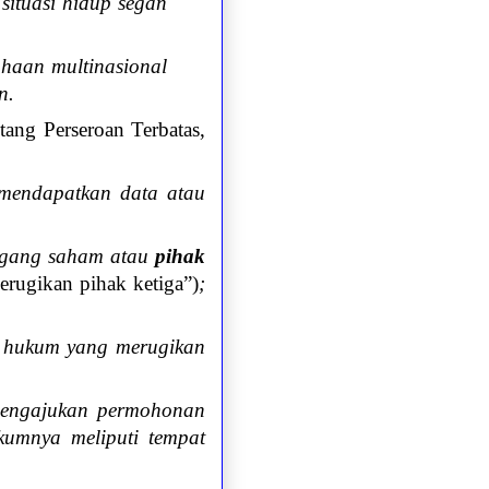
situasi hidup segan
haan multinasional
n.
ng Perseroan Terbatas,
 mendapatkan data atau
egang saham atau
pihak
erugikan pihak ketiga”)
;
n hukum yang merugikan
mengajukan permohonan
kumnya meliputi tempat