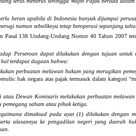
tang terus menerus sehingga Wajib Pajak berada dalam 
rlu heran apabila di Indonesia banyak dijumpai perusa
merugi namun sebaliknya tetap beroperasi sepanjang tahu
uan Pasal 138 Undang-Undang Nomor 40 Tahun 2007 tenta
hadap Perseroan dapat dilakukan dengan tujuan untuk
 hal terdapat dugaan bahwa:
lakukan perbuatan melawan hukum yang merugikan pem
enulis: hak negara atas pajak termasuk dalam kategori “m
si atau Dewan Komisaris melakukan perbuatan melawa
u pemegang saham atau pihak ketiga.
bagaimana dimaksud pada ayat (1) dilakukan dengan 
beserta alasannya ke pengadilan negeri yang daerah hu
oan.