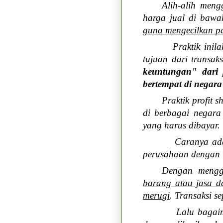
Alih-alih meng
harga jual di bawa
guna mengecilkan pa
Praktik inilah
tujuan dari transak
keuntungan" dari p
bertempat di negara
Praktik profit 
di berbagai negar
yang harus dibayar.
Caranya adala
perusahaan dengan l
Dengan menggu
barang atau jasa d
merugi
. Transaksi s
Lalu bagaiman