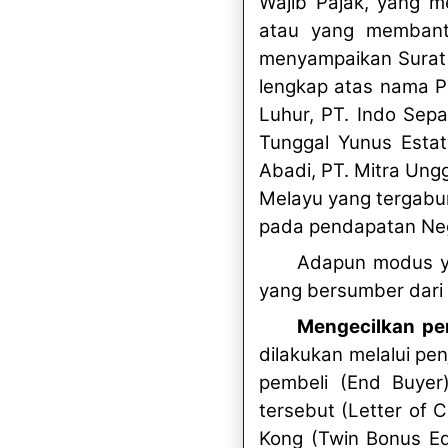
Wajib Pajak, yang m
atau yang membantu
menyampaikan Surat 
lengkap atas nama PT
Luhur, PT. Indo Sepa
Tunggal Yunus Estat
Abadi, PT. Mitra Ungg
Melayu yang tergabu
pada pendapatan Neg
Adapun modus yan
yang bersumber dari h
Mengecilkan pen
dilakukan melalui pe
pembeli (End Buyer
tersebut (Letter of 
Kong (Twin Bonus Edi