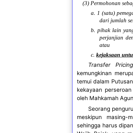
(3) Permohonan sebag
a. 1 (satu) pemeg
dari jumlah s
b. pihak lain ya
perjanjian d
atau
c.
kejaksaan unt
Transfer Prici
kemungkinan merupa
temui dalam Putusa
kekayaan perseroan 
oleh Mahkamah Agun
Seorang penguru
meskipun masing-m
sehingga harus dipan