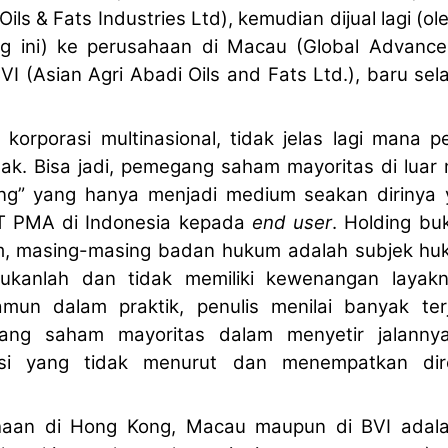
ils & Fats Industries Ltd), kemudian dijual lagi (ol
 ini) ke perusahaan di Macau (Global Advance 
/BVI (Asian Agri Abadi Oils and Fats Ltd.), baru sel
 korporasi multinasional, tidak jelas lagi mana 
k. Bisa jadi, pemegang saham mayoritas di luar 
ng
”
yang hanya menjadi medium seakan dirinya 
PT PMA di Indonesia kepada
end user
. Holding bu
m, masing-masing badan hukum adalah subjek hu
kanlah dan tidak memiliki kewenangan layakn
mun dalam praktik, penulis menilai banyak ter
ng saham mayoritas dalam menyetir jalanny
eksi yang tidak menurut dan menempatkan di
haan di Hong Kong, Macau maupun di BVI ada