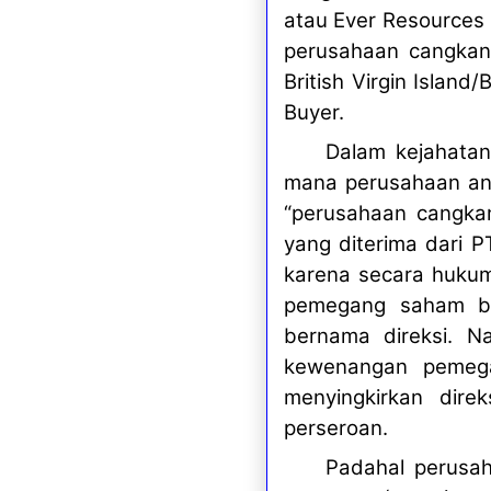
atau Ever Resources O
perusahaan cangkang
British Virgin Island
Buyer.
Dalam kejahatan
mana perusahaan ana
“
perusahaan cangka
yang diterima dari 
karena secara huku
pemegang saham bu
bernama direksi. Na
kewenangan pemega
menyingkirkan dir
perseroan.
Padahal perusa