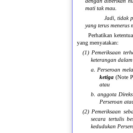
dengan diberikan hu
mati tak mau.
Jadi, tidak pe
yang terus menerus 
Perhatikan ketent
yang menyatakan:
(1) Pemeriksaan ter
keterangan dalam
a. Perseroan me
ketiga
(Note P
atau
b. anggota Direk
Perseroan ata
(2) Pemeriksaan se
secara tertulis 
kedudukan Perser