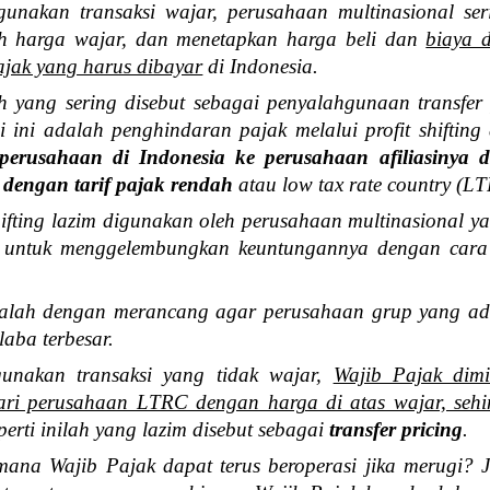
gunakan transaksi wajar, perusahaan multinasional ser
h harga wajar, dan menetapkan harga beli dan
biaya 
jak yang harus dibayar
di Indonesia.
 yang sering disebut sebagai penyalahgunaan transfer
si ini adalah penghindaran pajak melalui profit shiftin
erusahaan di Indonesia ke perusahaan afiliasinya d
 dengan tarif pajak rendah
atau low tax rate country (L
shifting lazim digunakan oleh perusahaan multinasional 
a untuk menggelembungkan keuntungannya dengan cara
h dengan merancang agar perusahaan grup yang ad
aba terbesar.
nakan transaksi yang tidak wajar,
Wajib Pajak dim
ari perusahaan LTRC dengan harga di atas wajar, sehi
eperti inilah yang lazim disebut sebagai
transfer pricing
.
a Wajib Pajak dapat terus beroperasi jika merugi? 