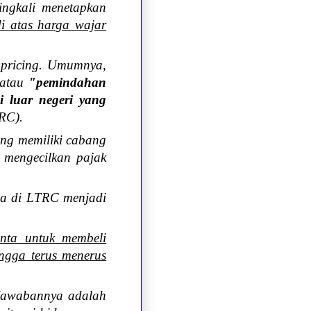
ingkali menetapkan
di atas harga wajar
 pricing. Umumnya,
g atau
"pemindahan
i luar negeri yang
TRC).
yang memiliki cabang
 mengecilkan pajak
a di LTRC menjadi
inta untuk membeli
ngga terus menerus
Jawabannya adalah