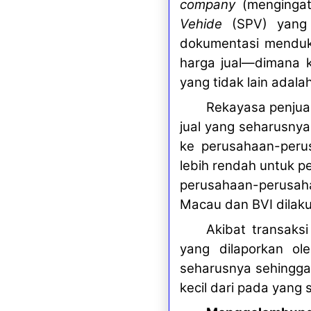
company
(mengingat
Vehide
(SPV) yang d
dokumentasi menduku
harga jual—dimana 
yang tidak lain adal
Rekayasa penjua
jual yang seharusnya
ke perusahaan-perus
lebih rendah untuk p
perusahaan-perusa
Macau dan BVI dilak
Akibat transaks
yang dilaporkan ol
seharusnya sehingga
kecil dari pada yang