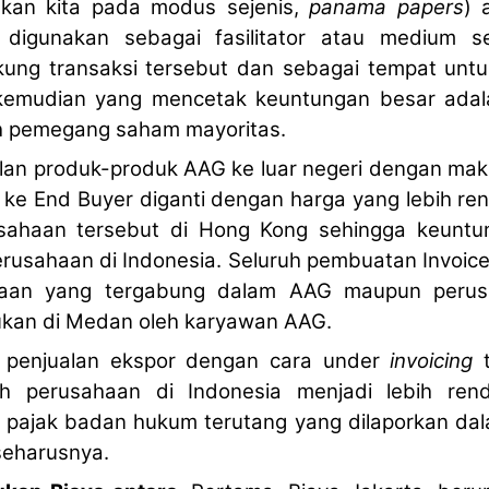
kan kita pada modus sejenis,
panama papers
) 
igunakan sebagai fasilitator atau medium s
ng transaksi tersebut dan sebagai tempat untu
kemudian yang mencetak keuntungan besar adal
ah pemegang saham mayoritas.
lan produk-produk AAG ke luar negeri dengan m
 ke End Buyer diganti dengan harga yang lebih re
ahaan tersebut di Hong Kong sehingga keuntung
erusahaan di Indonesia. Seluruh pembuatan Invoice
haan yang tergabung dalam AAG maupun perus
ukan di Medan oleh karyawan AAG.
i penjualan ekspor dengan cara under
invoicing
t
eh perusahaan di Indonesia menjadi lebih re
 pajak badan hukum terutang yang dilaporkan dal
 seharusnya.