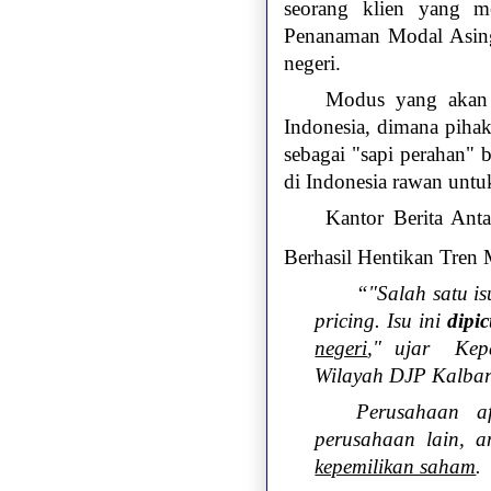
seorang klien yang m
Penanaman Modal Asing
negeri
.
Modus yang akan 
Indonesia, dimana pih
sebagai "sapi perahan"
di Indonesia rawan unt
Kantor Berita Ant
Berhasil Hentikan Tren 
“"Salah satu is
pricing. Isu ini
dipi
negeri
," ujar Kep
Wilayah DJP Kalbar
Perusahaan a
perusahaan lain, 
kepemilikan saham