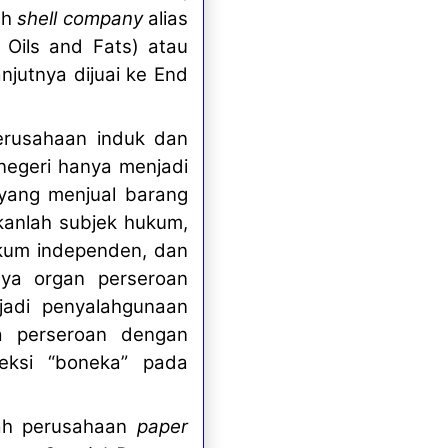
eh
shell company
alias
Oils and Fats) atau
anjutnya dijuai ke End
perusahaan induk dan
negeri hanya menjadi
yang menjual barang
kanlah subjek hukum,
kum independen, dan
ya organ perseroan
jadi penyalahgunaan
a perseroan dengan
reksi
“
boneka
”
pada
lah perusahaan
paper