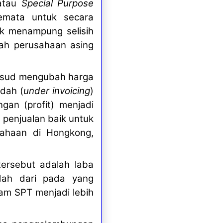
atau
Special Purpose
emata untuk secara
k menampung selisih
ah perusahaan asing
aksud mengubah harga
ndah (
under invoicing
)
an (profit) menjadi
 penjualan baik untuk
ahaan di Hongkong,
ersebut adalah laba
ndah dari pada yang
am SPT menjadi lebih