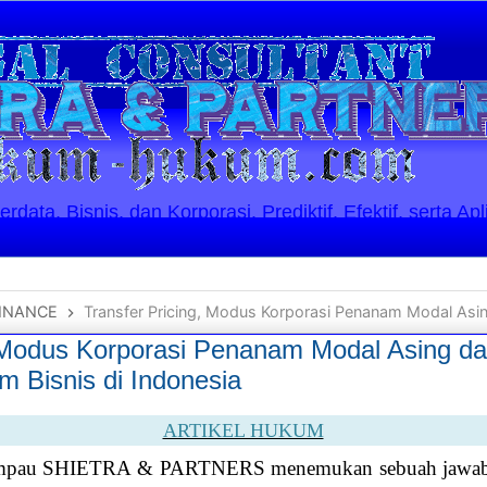
ata, Bisnis, dan Korporasi. Prediktif, Efektif, serta Apl
INANCE
Transfer Pricing, Modus Korporasi Penanam Modal Asing dalam Mengeruk Ke
, Modus Korporasi Penanam Modal Asing d
im Bisnis di Indonesia
ARTIKEL HUKUM
ampau SHIETRA & PARTNERS menemukan sebuah jawaban 