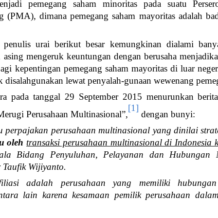
enjadi pemegang saham minoritas pada suatu Persero
 (PMA), dimana pemegang saham mayoritas adalah bad
penulis urai berikut besar kemungkinan dialami ban
ak asing mengeruk keuntungan dengan berusaha menjadik
 bagi kepentingan pemegang saham mayoritas di luar nege
uk disalahgunakan lewat penyalah-gunaan wewenang peme
ara pada tanggal 29 September 2015 menurunkan berita 
[1]
Merugi Perusahaan Multinasional”,
dengan bunyi:
u perpajakan perusahaan multinasional yang dinilai strat
cu oleh
transaksi perusahaan multinasional di Indonesia ke
ala Bidang Penyuluhan, Pelayanan dan Hubungan M
 Taufik Wijiyanto.
filiasi adalah perusahaan yang memiliki hubunga
antara lain karena kesamaan pemilik perusahaan dal
.