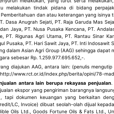
enyuruh melakukan, yang turut serta melakukan
 melakukan tindak pidana di bidang perpaja
Pemberitahuan dan atau keterangan yang isinya ti
. Dasa Anugrah Sejati, PT. Raja Garuda Mas Sejat
dan Jaya, PT. Nusa Pusaka Kencana, PT. Andalas 
e, PT. Rigunas Agri Utama, PT. Rantau Sinar Kar
ul Pusaka, PT. Hari Sawit Jaya, PT. Inti Indosawit
ng dalam Asian Agri Group (AAG) sehingga dapat 
ara sebesar Rp. 1.259.977.695.652,-.
g diajukan AAG, antara lain: (penulis mengutip 
ttp://www.rct.or.id/index.php/berita/opini/78-made
jualan antara lain berupa rekayasa penjualan
.
njualan ekspor yang pengiriman barangnya langsun
), tapi dokumen keuangan yang berkaitan deng
Credit/LC, Invoice) dibuat seolah-olah dijual kepa
ble Oils Ltd., Goods Fortune Oils & Fats Ltd., Uni