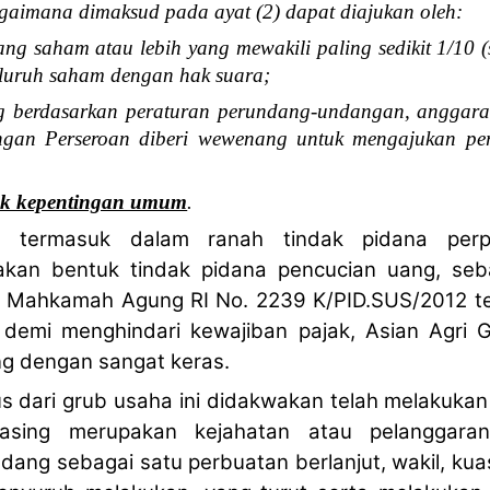
aimana dimaksud pada ayat (2) dapat diajukan oleh:
ang saham atau lebih yang mewakili paling sedikit 1/10 
eluruh saham dengan hak suara;
ng berdasarkan peraturan perundang-undangan, anggara
engan Perseroan diberi wewenang untuk mengajukan p
uk kepentingan umum
.
ng
termasuk dalam ranah tindak pidana per
kan bentuk tindak pidana pencucian uang, seb
n Mahkamah Agung RI
No. 2239 K/PID.SUS/2012
te
demi menghindari kewajiban pajak, Asian Agri 
g dengan sangat keras.
s dari grub usaha ini didakwakan telah melakuka
asing merupakan kejahatan atau pelanggar
dang sebagai satu perbuatan berlanjut, wakil, kua