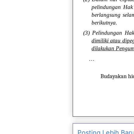
pelindungan Hak 
berlangsung sela
berikutnya.
(3) Pelindungan Hak
dimiliki atau di
dilakukan Peng
…
Budayakan hi
Posting Lebih Bar