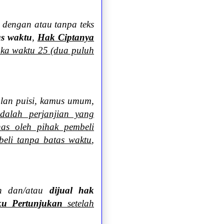
k dengan atau tanpa teks
as waktu
,
Hak Ciptanya
gka waktu 25 (dua puluh
ulan puisi, kamus umum,
dalah perjanjian yang
as oleh pihak pembeli
beli tanpa batas waktu
,
an dan/atau
dijual hak
ku Pertunjukan
setelah