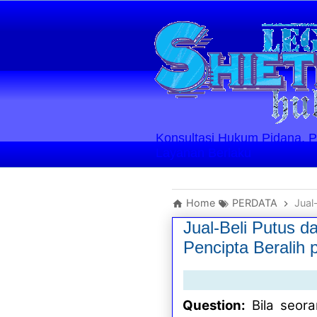
Konsultasi Hukum Pidana, Perd
Layanan Berlaku
Home
PERDATA
Jual-
Jual-Beli Putus d
Pencipta Beralih 
Question:
Bila seor