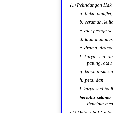
(1) Pelindungan Hak 
a. buku, pamflet,
b. ceramah, kuli
c. alat peraga y
d. lagu atau mus
e. drama, drama 
f. karya seni ru
patung, atau 
g. karya arsitektu
h. peta; dan
i. karya seni bati
berlaku selama
Pencipta men
(2) Dalam hal Ciptaa