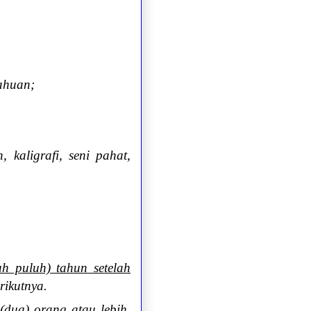
tahuan;
, kaligrafi, seni pahat,
h puluh) tahun setelah
rikutnya.
(dua) orang atau lebih,