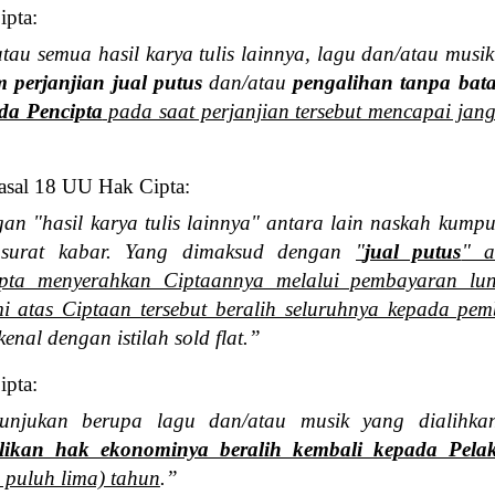
ipta:
tau semua hasil karya tulis lainnya, lagu dan/atau musi
 perjanjian jual putus
dan/atau
pengalihan tanpa bat
da Pencipta
pada saat perjanjian tersebut mencapai jan
asal 18 UU Hak Cipta:
n "hasil karya tulis lainnya" antara lain naskah kump
surat kabar. Yang dimaksud dengan
"
jual putus
" a
pta menyerahkan Ciptaannya melalui pembayaran lun
i atas Ciptaan tersebut beralih seluruhnya kepada pem
enal dengan istilah sold flat.”
ipta:
unjukan berupa lagu dan/atau musik yang dialihk
likan hak ekonominya beralih kembali kepada Pela
 puluh lima) tahun
.”