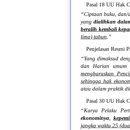
Pasal 18 UU Hak C
“Ciptaan buku, dan/a
yang
dialihkan dalam
beralih kembali kepa
lima) tahun
.”
Penjelasan Resmi P
“Yang dimaksud denga
dan Harian umum 
mengharuskan Penci
sehingga hak ekonom
atau dalam praktik dik
Pasal 30 UU Hak C
“Karya Pelaku Pert
ekonominya
,
kepemi
jangka waktu 25 (dua