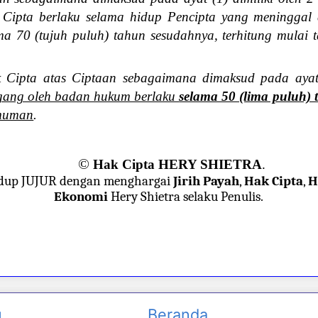
Cipta berlaku selama hidup Pencipta yang meninggal 
ma 70 (tujuh puluh) tahun sesudahnya, terhitung mulai 
 Cipta atas Ciptaan sebagaimana dimaksud pada ayat
pegang oleh badan hukum berlaku
selama 50 (lima puluh)
umuman
.
©
Hak Cipta HERY SHIETRA
.
dup JUJUR dengan menghargai
Jirih Payah
,
Hak Cipta
,
H
Ekonomi
Hery Shietra selaku Penulis.
u
Beranda