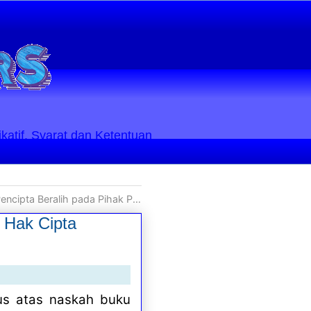
ikatif. Syarat dan Ketentuan
alih pada Pihak Pembeli Hak Cipta
a Hak Cipta
us atas naskah buku