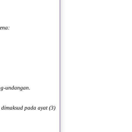
rena
:
ang-undangan.
 dimaksud pada ayat (3)