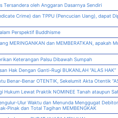
as Tersandera oleh Anggaran Dasarnya Sendiri
dicate Crime) dan TPPU (Pencucian Uang), dapat Di
lam Perspektif Buddhisme
yang MERINGANKAN dan MEMBERATKAN, apakah Mut
erikan Keterangan Palsu Dibawah Sumpah
asan Hak Dengan Ganti-Rugi BUKANLAH “ALAS HAK”
tu Benar-Benar OTENTIK, Sekelumit Akta Otentik “AS
i Hukum Lewat Praktik NOMINEE Tanah ataupun Sa
gulur-Ulur Waktu dan Menunda Menggugat Debitor
k-Pinak dan Total Tagihan MEMBENGKAK