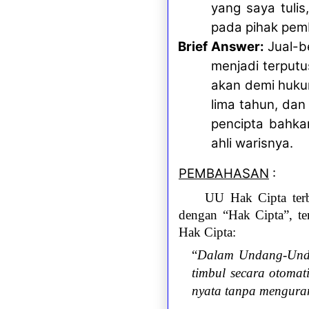
yang saya tulis
pada pihak pemb
Brief Answer:
Jual-be
menjadi terputu
akan demi huku
lima tahun, da
pencipta bahka
ahli warisnya.
PEMBAHASAN
:
UU Hak Cipta ter
dengan “Hak Cipta”,
t
Hak Cipta:
“
Dalam Undang-Unda
timbul secara otomat
nyata tanpa mengura