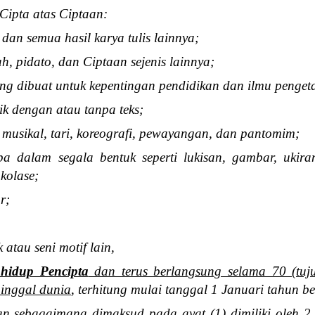
Cipta atas Ciptaan:
 dan semua hasil karya tulis lainnya;
ah, pidato, dan Ciptaan sejenis lainnya;
ang dibuat untuk kepentingan pendidikan dan ilmu penge
ik dengan atau tanpa teks;
musikal, tari, koreografi, pewayangan, dan pantomim;
pa dalam segala bentuk seperti lukisan, gambar, ukiran
kolase;
r;
k atau seni motif lain,
 hidup Pencipta
dan terus berlangsung selama 70 (tuju
inggal dunia
, terhitung mulai tanggal 1 Januari tahun be
n sebagaimana dimaksud pada ayat (1) dimiliki oleh 2 