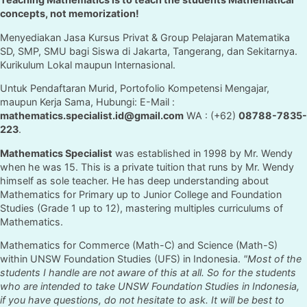
concepts, not memorization!
Menyediakan Jasa Kursus Privat & Group Pelajaran Matematika
SD, SMP, SMU bagi Siswa di Jakarta, Tangerang, dan Sekitarnya.
Kurikulum Lokal maupun Internasional.
Untuk Pendaftaran Murid, Portofolio Kompetensi Mengajar,
maupun Kerja Sama, Hubungi: E-Mail :
mathematics.specialist.id@gmail.com
WA : (+62)
08788-7835-
223
.
Mathematics Specialist
was established in 1998 by Mr. Wendy
when he was 15. This is a private tuition that runs by Mr. Wendy
himself as sole teacher. He has deep understanding about
Mathematics for Primary up to Junior College and Foundation
Studies (Grade 1 up to 12), mastering multiples curriculums of
Mathematics.
Mathematics for Commerce (Math-C) and Science (Math-S)
within UNSW Foundation Studies (UFS) in Indonesia.
"Most of the
students I handle are not aware of this at all. So for the students
who are intended to take UNSW Foundation Studies in Indonesia,
if you have questions, do not hesitate to ask. It will be best to