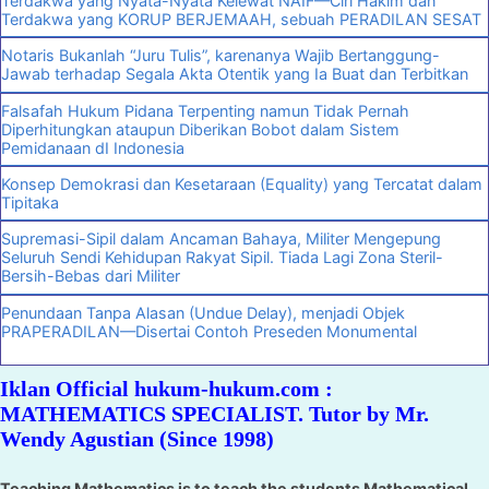
Terdakwa yang Nyata-Nyata Kelewat NAIF—Ciri Hakim dan
Terdakwa yang KORUP BERJEMAAH, sebuah PERADILAN SESAT
Notaris Bukanlah “Juru Tulis”, karenanya Wajib Bertanggung-
Jawab terhadap Segala Akta Otentik yang Ia Buat dan Terbitkan
Falsafah Hukum Pidana Terpenting namun Tidak Pernah
Diperhitungkan ataupun Diberikan Bobot dalam Sistem
Pemidanaan dI Indonesia
Konsep Demokrasi dan Kesetaraan (Equality) yang Tercatat dalam
Tipitaka
Supremasi-Sipil dalam Ancaman Bahaya, Militer Mengepung
Seluruh Sendi Kehidupan Rakyat Sipil. Tiada Lagi Zona Steril-
Bersih-Bebas dari Militer
Penundaan Tanpa Alasan (Undue Delay), menjadi Objek
PRAPERADILAN—Disertai Contoh Preseden Monumental
Iklan Official hukum-hukum.com :
MATHEMATICS SPECIALIST. Tutor by Mr.
Wendy Agustian (Since 1998)
Teaching Mathematics is to teach the students Mathematical