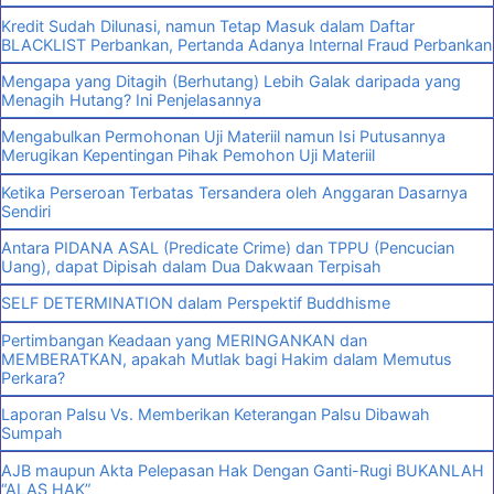
Kredit Sudah Dilunasi, namun Tetap Masuk dalam Daftar
BLACKLIST Perbankan, Pertanda Adanya Internal Fraud Perbankan
Mengapa yang Ditagih (Berhutang) Lebih Galak daripada yang
Menagih Hutang? Ini Penjelasannya
Mengabulkan Permohonan Uji Materiil namun Isi Putusannya
Merugikan Kepentingan Pihak Pemohon Uji Materiil
Ketika Perseroan Terbatas Tersandera oleh Anggaran Dasarnya
Sendiri
Antara PIDANA ASAL (Predicate Crime) dan TPPU (Pencucian
Uang), dapat Dipisah dalam Dua Dakwaan Terpisah
SELF DETERMINATION dalam Perspektif Buddhisme
Pertimbangan Keadaan yang MERINGANKAN dan
MEMBERATKAN, apakah Mutlak bagi Hakim dalam Memutus
Perkara?
Laporan Palsu Vs. Memberikan Keterangan Palsu Dibawah
Sumpah
AJB maupun Akta Pelepasan Hak Dengan Ganti-Rugi BUKANLAH
“ALAS HAK”