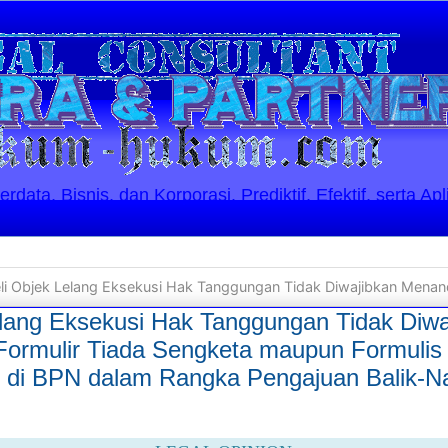
ata, Bisnis, dan Korporasi. Prediktif, Efektif, serta Apl
 Lelang Eksekusi Hak Tanggungan Tidak Diwajibkan Menandatangani Formulir Tiada Sengketa maupun Formulis Telah Kuasai Fisik Objek Tana
lang Eksekusi Hak Tanggungan Tidak Diwa
ormulir Tiada Sengketa maupun Formulis 
h di BPN dalam Rangka Pengajuan Balik-