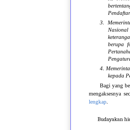
bertent
Pendaftar
3. Memerin
Nasional 
keterang
berupa f
Pertana
Pengatur
4. Memerint
kepada P
Bagi yang be
mengaksesnya se
lengkap
.
Budayakan hi