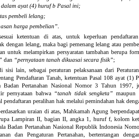
dalam ayat (4) huruf b Pasal ini;
itas pembeli lelang;
unasan harga pembelian”.
esuai ketentuan di atas, untuk keperluan pendaftaran
k dengan lelang, maka bagi pemenang lelang atau pembeli
kan untuk melampirkan persyaratan tambahan berupa form
a”
dan
“pernyataan tanah dikuasai secara fisik”
;
 sisi lain, sebagai peraturan pelaksanaan dari Peratu
ntang Pendaftaran Tanah, ketentuan Pasal 108 ayat (1) P
la Badan Pertanahan Nasional Nomor 3 Tahun 1997, j
lir pernyataan bahwa
“tanah tidak sengketa”
maupun
l pendaftaran peralihan hak melalui pemindahan hak deng
erdasarkan uraian di atas, Mahkamah Agung berpendapa
erupa Lampiran II, bagian II, angka 1, huruf f, kolom k
ala Badan Pertanahan Nasional Republik Indonesia Nom
yanan dan Pengaturan Pertanahan, bertentangan denga