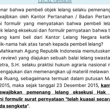
LEGAL OPINION
nar bahwa pembeli objek lelang selaku pemenang
ajibkan oleh Kantor Pertanahan / Badan Pertan
i formulir yang menyatakan bahwa pembeli lel
jek lelang eksekusi dan formulir pernyataan bahwa 
yang kami beli dari Kantor Lelang Negara ket
ik-nama hak atas tanah kepada pembeli lelang?
Mahkamah Agung Republik Indonesia memutuskan
l review
) yang diajukan sebuah balai lelang swast
tra, S.H. selaku praktisi hukum agraria nasiona
mengajukan dan memenangkan uji materiil melawan 
ta Ruang, sebagaimana termuat dalam putusan MA
015, maka sejak tanggal 23 Desember 2015,
kan
ewajibkan pemenang lelang eksekusi Hak
 formulir surat pernyataan "telah kuasai secar
ada sengketa
"
.