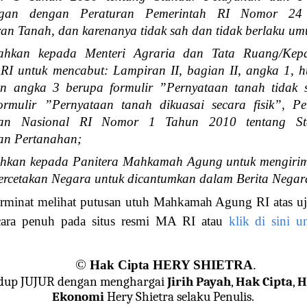
angan dengan Peraturan Pemerintah RI Nomor 24
an Tanah, dan karenanya tidak sah dan tidak berlaku u
tahkan kepada Menteri Agraria dan Tata Ruang/Kep
RI untuk mencabut: Lampiran II, bagian II, angka 1, h
an angka 3 berupa formulir ”Pernyataan tanah tidak
ormulir ”Pernyataan tanah dikuasai secara fisik”, 
han Nasional RI Nomor 1 Tahun 2010 tentang St
an Pertanahan;
ahkan kepada Panitera Mahkamah Agung untuk mengirimk
ercetakan Negara untuk dicantumkan dalam Berita Negar
rminat melihat putusan utuh Mahkamah Agung RI atas uji 
cara penuh pada situs resmi MA RI atau
klik di sini 
©
Hak Cipta HERY SHIETRA
.
dup JUJUR dengan menghargai
Jirih Payah
,
Hak Cipta
,
H
Ekonomi
Hery Shietra selaku Penulis.