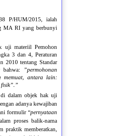
 38 P/HUM/2015, ialah
ng MA RI yang berbunyi
 uji materiil Pemohon
ngka 3 dan 4, Peraturan
n 2010 tentang Standar
ur bahwa:
”permohonan
 memuat, antara lain:
fisik”.”
 di dalam objek hak uji
dengan adanya kewajiban
ni formulir “
pernyataan
alam proses balik-nama
lam praktik memberatkan,