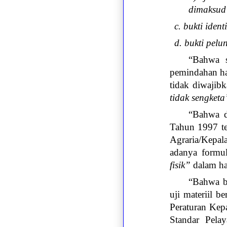
dimaksud 
c. bukti ident
d. bukti pel
“Bahwa s
pemindahan ha
tidak diwajib
tidak sengket
“Bahwa di
Tahun 1997 te
Agraria/Kepa
adanya formu
fisik”
dalam ha
“Bahwa b
uji materiil b
Peraturan Kep
Standar Pela