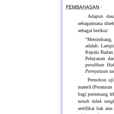
PEMBAHASAN
:
Adapun dasa
sebagaimana dis
sebagai berikut:
“Menimbang, 
adalah: Lampi
Kepala Badan 
Pelayanan da
peralihan Ha
Pernyataan tan
Pemohon uji 
materil (Peratur
bagi pemenang lel
tanah tidak sen
sertifikat hak at