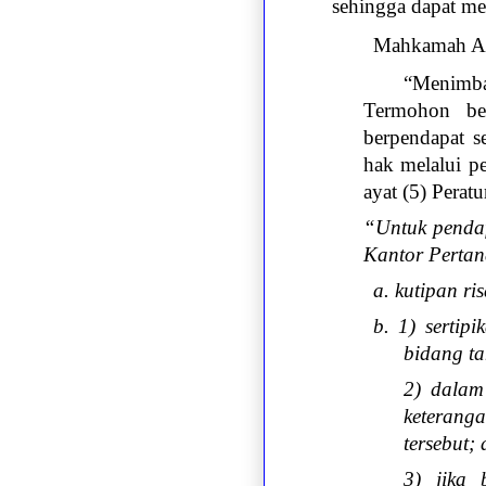
sehingga dapat me
Mahkamah Ag
“Menimba
Termohon be
berpendapat s
hak melalui p
ayat (5) Perat
“Untuk pendaf
Kantor Perta
a. kutipan ri
b. 1) sertip
bidang ta
2) dalam 
keterang
tersebut;
3) jika 