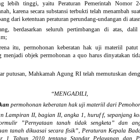
g lebih tinggi, yaitu Peraturan Pemerintah Nomor 
nah, karena secara substansi terbukti telah menambah su
ng dari ketentuan peraturan perundang-undangan di atas
ng, berdasarkan seluruh pertimbangan di atas, dal
um;
rena itu, permohonan keberatan hak uji materiil patut
g menjadi objek permohonan a quo harus dinyatakan tida
mar putusan, Mahkamah Agung RI telah memutuskan deng
“
MENGADILI,
kan
permohonan keberatan hak uji materiil dari Pemoho
n Lampiran II, bagian II, angka 1, huruf f, sepanjang k
ormulir ”Pernyataan tanah tidak sengketa” dan an
aan tanah dikuasai secara fisik”, Peraturan Kepala Ba
r 1 Tahun 2010 tentang Standar Pelayanan dan Pe