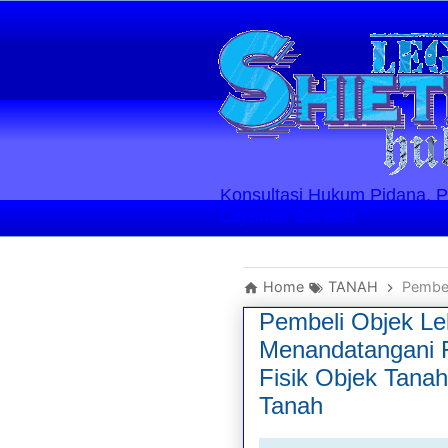
Konsultasi Hukum Pidana, Perd
Layanan Berlaku
Home
TANAH
Pembeli Objek
Pembeli Objek Le
Menandatangani F
Fisik Objek Tana
Tanah