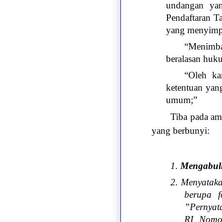
undangan yan
Pendaftaran Ta
yang menyimpa
“Menimba
beralasan huk
“Oleh ka
ketentuan yan
umum;”
Tiba pada a
yang berbunyi:
1.
Mengabul
2. Menyataka
berupa f
”Pernyat
RI Nomo