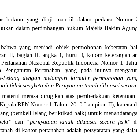
r hukum yang diuji materiil dalam perkara Nomor
ebutkan dalam pertimbangan hukum Majelis Hakim Agu
bahwa yang menjadi objek permohonan keberatan hak
ran II, bagian II, angka 1, huruf f, kolom keterangan a
Pertanahan Nasional Republik Indonesia Nomor 1 Tahu
n Pengaturan Pertanahan, yang pada intinya mengat
k-Lelang dengan melampiri formulir permohonan yang
ah tidak sengketa dan Pernyataan tanah dikuasai secara 
materiil merasa dirugikan atas pemberlakuan ketentuan
an Kepala BPN Nomor 1 Tahun 2010 Lampiran II), karena 
ang (pembeli lelang beriktikad baik) untuk menandatanga
gketa”
dan
“pernyataan tanah dikuasai secara fisik”
d
as tanah di kantor pertanahan adalah persyaratan yang da