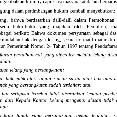
ngakibatkan turunnya apresiasi masyarakat dalam berpartis
ung dalam pertimbangan hukum kembali menyebutkan:
ng, bahwa berdasarkan dalil-dalil dalam Permohona
serta bukti-bukti yang diajukan oleh Pemohon,
ebagai berikut: Bahwa dokumen persyaratan sebagai dasa
emindahan hak dengan lelang, secara normatif diatur di 
uran Pemerintah Nomor 24 Tahun 1997 tentang Pendaftaran
taran peralihan hak yang diperoleh melalui lelang di
nahan:
salah lelang yang bersangkutan;
ikat hak milik atas satuan rumah susun atau hak atas t
nah yang bersangkutan sudah terdaftar; atau
hal sertipikat tersebut tidak diserahkan kepada pembeli
an dari Kepala Kantor Lelang mengenai alasan tidak di
 atau
bidang tanah yang bersangkutan belum terdaftar, su