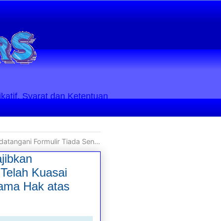
ikatif. Syarat dan Ketentuan
h di BPN dalam Rangka Pengajuan Balik-Nama Hak atas Tanah
jibkan
Telah Kuasai
Nama Hak atas