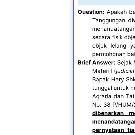
Question:
Apakah be
Tanggungan diw
menandatangan
secara fisik ob
objek lelang 
permohonan bal
Brief Answer:
Sejak 
Materiil (
judicia
Bapak Hery Shie
tunggal untuk 
Agraria dan Ta
No. 38 P/HUM/2
dibenarkan m
menandatangani
pernyataan "ti