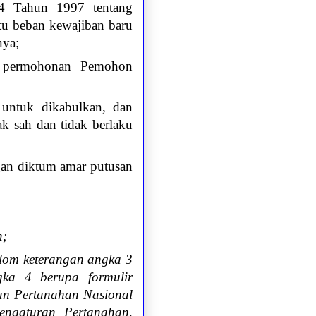
24 Tahun 1997 tentang
atu beban kewajiban baru
nya;
il permohonan Pemohon
 untuk dikabulkan, dan
k sah dan tidak berlaku
an diktum amar putusan
n;
olom keterangan angka 3
gka 4 berupa formulir
dan Pertanahan Nasional
ngaturan Pertanahan,