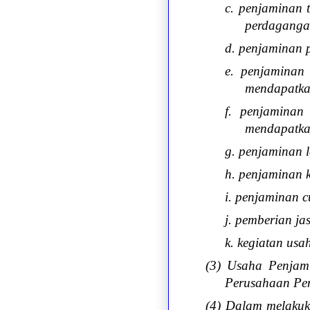
c. penjaminan 
perdagangan
d. penjaminan 
e. penjaminan
mendapatka
f. penjaminan
mendapatkan
g. penjaminan l
h. penjaminan 
i. penjaminan c
j. pemberian j
k. kegiatan usa
(3) Usaha Penjam
Perusahaan Pen
(4) Dalam melakuk