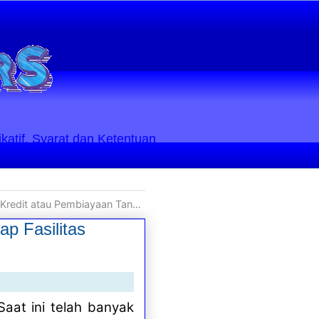
ikatif. Syarat dan Ketentuan
t atau Pembiayaan Tanpa Agunan
p Fasilitas
 Saat ini telah banyak