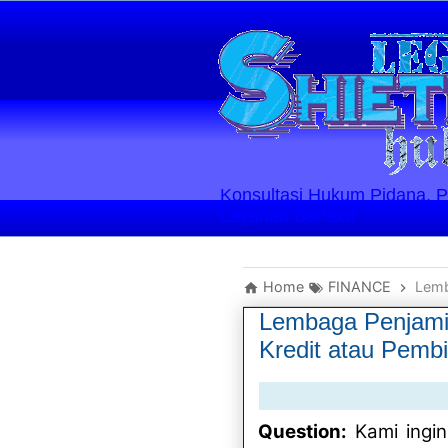
Konsultasi Hukum Pidana, Perd
Layanan Berlaku
Home
FINANCE
Lemba
Lembaga Penjamina
Kredit atau Pemb
Question:
Kami ingi