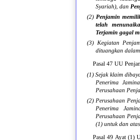
Syariah
), dan
Pen
(2)
Penjamin memili
telah menunaik
Terjamin gagal 
(3) Kegiatan Penja
dituangkan dalam 
Pasal 47 UU Penja
(1) Sejak klaim diba
Penerima Jamina
Perusahaan Penja
(2) Perusahaan Penj
Penerima Jamin
Perusahaan Penj
(1) untuk dan at
Pasal 49 Ayat (1) 