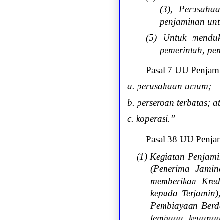
(3), Perusaha
penjaminan unt
(5) Untuk menduk
pemerintah, pe
Pasal 7 UU Penjami
a. perusahaan umum;
b. perseroan terbatas; a
c. koperasi.”
Pasal 38 UU Penja
(1) Kegiatan Penjami
(
Penerima Jamin
memberikan Kred
kepada Terjamin
)
Pembiayaan Berda
lembaga keuanga