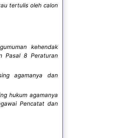
u tertulis oleh calon
engumuman kehendak
m Pasal 8 Peraturan
sing agamanya dan
sing hukum agamanya
egawai Pencatat dan