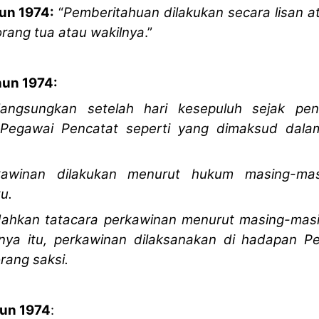
hun 1974:
“
Pemberitahuan dilakukan secara lisan ata
orang tua atau wakilnya
.”
hun 1974:
langsungkan setelah hari kesepuluh sejak p
 Pegawai Pencatat seperti yang dimaksud dala
kawinan dilakukan menurut hukum masing-ma
u.
ahkan tatacara perkawinan menurut masing-ma
nya itu, perkawinan dilaksanakan di hadapan P
orang saksi.
hun 1974
: