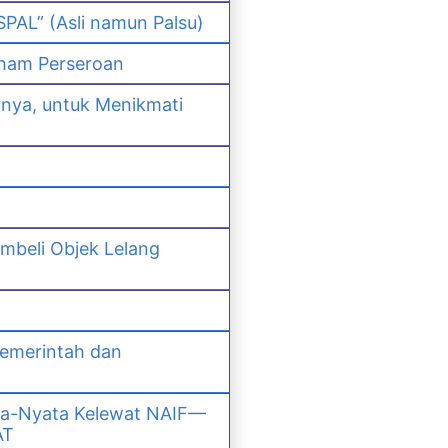
PAL” (Asli namun Palsu)
ham Perseroan
nya, untuk Menikmati
mbeli Objek Lelang
Pemerintah dan
ta-Nyata Kelewat NAIF—
AT