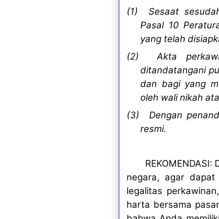
(1) Sesaat sesudah
Pasal 10 Peratur
yang telah disiap
(2) Akta perkawin
ditandatangani p
dan bagi yang m
oleh wali nikah at
(3) Dengan penanda
resmi.
REKOMENDASI: Di
negara, agar dapat 
legalitas perkawina
harta bersama pasan
bahwa Anda memiliki