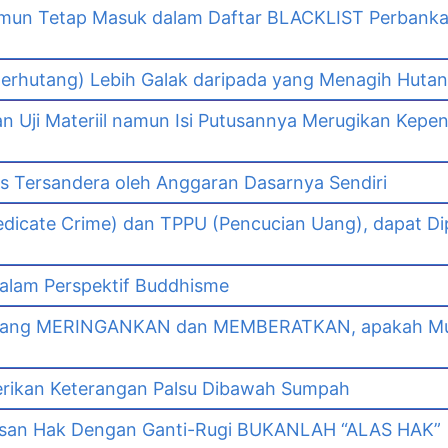
namun Tetap Masuk dalam Daftar BLACKLIST Perbank
n
erhutang) Lebih Galak daripada yang Menagih Hutang
Uji Materiil namun Isi Putusannya Merugikan Kepe
as Tersandera oleh Anggaran Dasarnya Sendiri
dicate Crime) dan TPPU (Pencucian Uang), dapat Di
lam Perspektif Buddhisme
yang MERINGANKAN dan MEMBERATKAN, apakah Mut
erikan Keterangan Palsu Dibawah Sumpah
asan Hak Dengan Ganti-Rugi BUKANLAH “ALAS HAK”