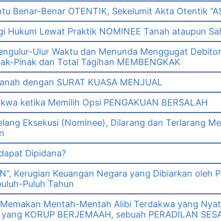
tu Benar-Benar OTENTIK, Sekelumit Akta Otentik “AS
i Hukum Lewat Praktik NOMINEE Tanah ataupun Sa
gulur-Ulur Waktu dan Menunda Menggugat Debitor
k-Pinak dan Total Tagihan MEMBENGKAK
i Tanah dengan SURAT KUASA MENJUAL
dakwa ketika Memilih Opsi PENGAKUAN BERSALAH
lang Eksekusi (Nominee), Dilarang dan Terlarang Me
n
 dapat Dipidana?
GN”, Kerugian Keuangan Negara yang Dibiarkan oleh 
puluh-Puluh Tahun
 Memakan Mentah-Mentah Alibi Terdakwa yang Nya
wa yang KORUP BERJEMAAH, sebuah PERADILAN SES