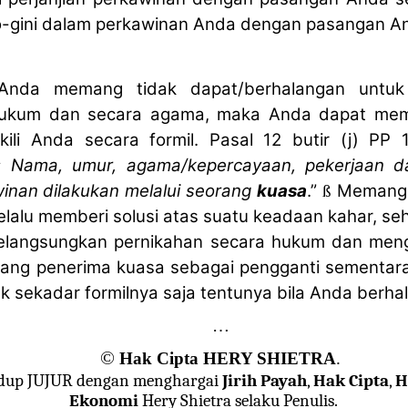
-gini dalam perkawinan Anda dengan pasangan A
 Anda memang tidak dapat/berhalangan untuk 
hukum dan secara agama, maka Anda dapat mem
li Anda secara formil. Pasal 12 butir (j) PP 
 Nama, umur, agama/kepercayaan, pekerjaan 
inan dilakukan melalui seorang
kuasa
.”
Memang, 
ß
lalu memberi solusi atas suatu keadaan kahar, s
melangsungkan pernikahan secara hukum dan men
ang penerima kuasa sebagai pengganti sementar
k sekadar formilnya saja tentunya bila Anda berha
…
©
Hak Cipta HERY SHIETRA
.
dup JUJUR dengan menghargai
Jirih Payah
,
Hak Cipta
,
H
Ekonomi
Hery Shietra selaku Penulis.