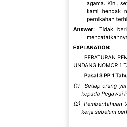
agama. Kini, s
kami hendak m
pernikahan terh
Answer:
Tidak berl
mencatatkannya d
EXPLANATION:
PERATURAN PE
UNDANG NOMOR 1 TA
Pasal 3 PP 1 Tah
(1) Setiap orang y
kepada Pegawai P
(2) Pemberitahuan te
kerja sebelum per