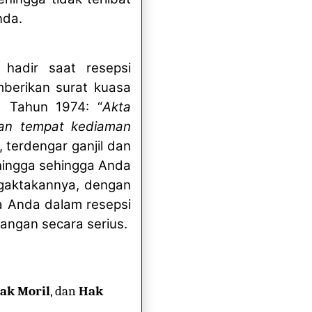
nda.
hadir saat resepsi
berikan surat kuasa
1 Tahun 1974: “
Akta
dan tempat kediaman
terdengar ganjil dan
ehingga sehingga Anda
gaktakannya, dengan
a Anda dalam resepsi
langan secara serius.
ak Moril
, dan
Hak