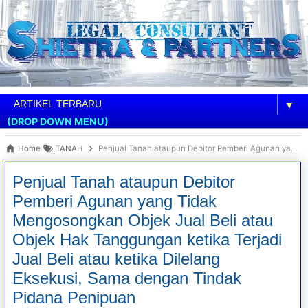
▼
(DROP DOWN MENU)
Home
TANAH
Penjual Tanah ataupun Debitor Pemberi Agunan yang Tidak Mengosongkan Objek Jual Beli atau Objek Hak Tanggungan ketika Terjadi Jual Beli atau ketika Dilelang Eksekusi, Sama dengan Tindak Pidana Penipuan
Penjual Tanah ataupun Debitor
Pemberi Agunan yang Tidak
Mengosongkan Objek Jual Beli atau
Objek Hak Tanggungan ketika Terjadi
Jual Beli atau ketika Dilelang
Eksekusi, Sama dengan Tindak
Pidana Penipuan