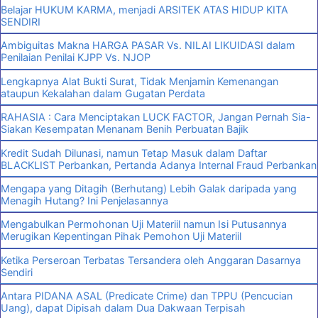
Belajar HUKUM KARMA, menjadi ARSITEK ATAS HIDUP KITA
SENDIRI
Ambiguitas Makna HARGA PASAR Vs. NILAI LIKUIDASI dalam
Penilaian Penilai KJPP Vs. NJOP
Lengkapnya Alat Bukti Surat, Tidak Menjamin Kemenangan
ataupun Kekalahan dalam Gugatan Perdata
RAHASIA : Cara Menciptakan LUCK FACTOR, Jangan Pernah Sia-
Siakan Kesempatan Menanam Benih Perbuatan Bajik
Kredit Sudah Dilunasi, namun Tetap Masuk dalam Daftar
BLACKLIST Perbankan, Pertanda Adanya Internal Fraud Perbankan
Mengapa yang Ditagih (Berhutang) Lebih Galak daripada yang
Menagih Hutang? Ini Penjelasannya
Mengabulkan Permohonan Uji Materiil namun Isi Putusannya
Merugikan Kepentingan Pihak Pemohon Uji Materiil
Ketika Perseroan Terbatas Tersandera oleh Anggaran Dasarnya
Sendiri
Antara PIDANA ASAL (Predicate Crime) dan TPPU (Pencucian
Uang), dapat Dipisah dalam Dua Dakwaan Terpisah