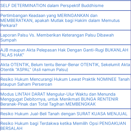
SELF DETERMINATION dalam Perspektif Buddhisme
Pertimbangan Keadaan yang MERINGANKAN dan
MEMBERATKAN, apakah Mutlak bagi Hakim dalam Memutus
Perkara?
Laporan Palsu Vs. Memberikan Keterangan Palsu Dibawah
Sumpah
AJB maupun Akta Pelepasan Hak Dengan Ganti-Rugi BUKANLAH
“ALAS HAK”
Akta OTENTIK, Belum tentu Benar-Benar OTENTIK, Sekelumit Akta
Otentik “ASPAL” (Asli namun Palsu)
Resiko Hukum Mencurangi Hukum Lewat Praktik NOMINEE Tanah
ataupun Saham Perseroan
Modus LINTAH DARAT Mengulur-Ulur Waktu dan Menunda
Menggugat Debitornya, untuk Menikmati BUNGA RENTENIR
Beranak-Pinak dan Total Tagihan MEMBENGKAK
Resiko Hukum Jual-Beli Tanah dengan SURAT KUASA MENJUAL
Resiko Hukum bagi Terdakwa ketika Memilih Opsi PENGAKUAN
BERSALAH