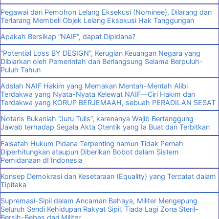
Pegawai dari Pemohon Lelang Eksekusi (Nominee), Dilarang dan
Terlarang Membeli Objek Lelang Eksekusi Hak Tanggungan
Apakah Bersikap “NAIF”, dapat Dipidana?
“Potential Loss BY DESIGN”, Kerugian Keuangan Negara yang
Dibiarkan oleh Pemerintah dan Berlangsung Selama Berpuluh-
Puluh Tahun
Adslah NAIF Hakim yang Memakan Mentah-Mentah Alibi
Terdakwa yang Nyata-Nyata Kelewat NAIF—Ciri Hakim dan
Terdakwa yang KORUP BERJEMAAH, sebuah PERADILAN SESAT
Notaris Bukanlah “Juru Tulis”, karenanya Wajib Bertanggung-
Jawab terhadap Segala Akta Otentik yang Ia Buat dan Terbitkan
Falsafah Hukum Pidana Terpenting namun Tidak Pernah
Diperhitungkan ataupun Diberikan Bobot dalam Sistem
Pemidanaan dI Indonesia
Konsep Demokrasi dan Kesetaraan (Equality) yang Tercatat dalam
Tipitaka
Supremasi-Sipil dalam Ancaman Bahaya, Militer Mengepung
Seluruh Sendi Kehidupan Rakyat Sipil. Tiada Lagi Zona Steril-
Bersih-Bebas dari Militer