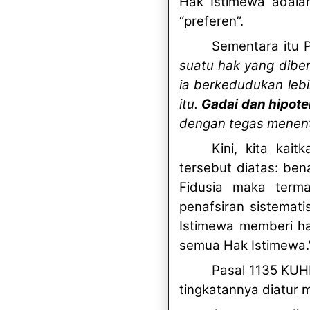
Hak Istimewa adal
“preferen”.
Sementara itu P
suatu hak yang dibe
ia berkedudukan lebi
itu.
Gadai dan hipote
dengan tegas menent
Kini, kita ka
tersebut diatas: be
Fidusia maka term
penafsiran sistemati
Istimewa memberi ha
semua Hak Istimewa.
Pasal 1135 KUHP
tingkatannya diatur