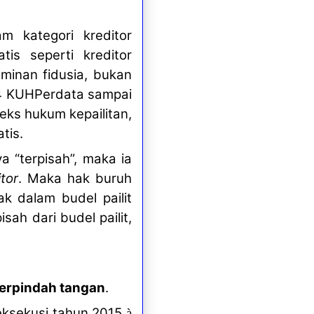
m kategori kreditor
tis seperti kreditor
minan fidusia, bukan
34 KUHPerdata sampai
eks hukum kepailitan,
tis.
ya “terpisah”, maka ia
tor
. Maka hak buruh
k dalam budel pailit
sah dari budel pailit,
erpindah tangan
.
eksekusi
tahun 2015
à