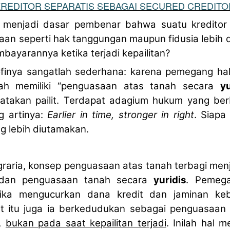
REDITOR SEPARATIS SEBAGAI SECURED CREDITO
menjadi dasar pembenar bahwa suatu kreditor
an seperti hak tanggungan maupun fidusia lebih 
bayarannya ketika terjadi kepailitan?
ofinya sangatlah sederhana: karena pemegang h
lah memiliki “penguasaan atas tanah secara
yu
yatakan pailit. Terdapat adagium hukum yang be
g artinya:
Earlier in time, stronger in right
. Siapa
ng lebih diutamakan.
raria, konsep penguasaan atas tanah terbagi men
an penguasaan tanah secara
yuridis
. Pemeg
tika mengucurkan dana kredit dan jaminan keb
 itu juga ia berkedudukan sebagai penguasaan 
s,
bukan pada saat kepailitan terjadi
. Inilah hal 