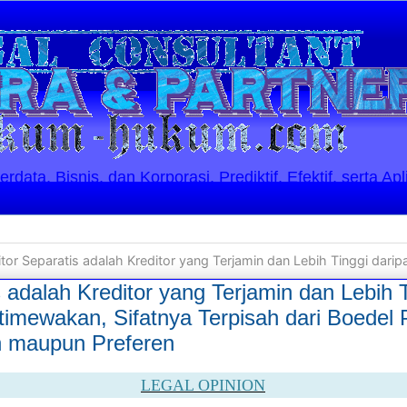
ata, Bisnis, dan Korporasi. Prediktif, Efektif, serta Apl
 Separatis adalah Kreditor yang Terjamin dan Lebih Tinggi daripada Kreditor yang Diistimewakan, Sifatnya Terpisah dari Boe
s adalah Kreditor yang Terjamin dan Lebih 
stimewakan, Sifatnya Terpisah dari Boedel P
n maupun Preferen
LEGAL OPINION