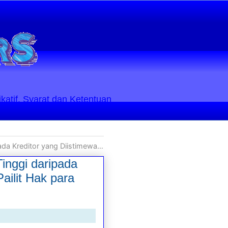
ikatif. Syarat dan Ketentuan
del Pailit Hak para Kreditor Konkuren maupun Preferen
Tinggi daripada
ailit Hak para