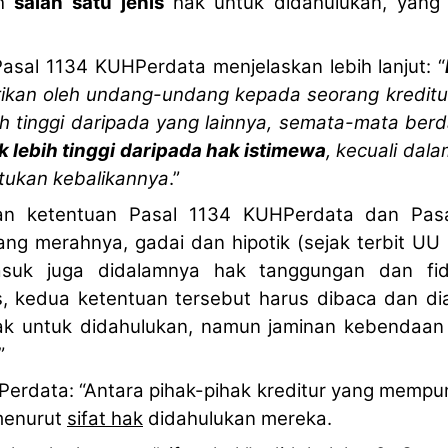
ah
salah satu jenis
hak untuk didahulukan, yang j
asal 1134 KUHPerdata menjelaskan lebih lanjut: “
rikan oleh undang-undang kepada seorang kredi
h tinggi daripada yang lainnya, semata-mata berd
k lebih tinggi daripada hak istimewa
, kecuali da
ukan kebalikannya
.”
itkan ketentuan Pasal 1134 KUHPerdata dan Pa
nang merahnya, gadai dan hipotik (sejak terbit U
asuk juga didalamnya hak tanggungan dan fi
s, kedua ketentuan tersebut harus dibaca dan di
k untuk didahulukan, namun jaminan kebendaan l
”
erdata: “Antara pihak-pihak kreditur yang mempu
 menurut
sifat hak
didahulukan mereka.