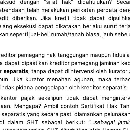
ksud dengan “sifat hak” didahulukan? Secara 
bendaan telah melakukan perikatan perdata den
dit diberikan. Jika kredit tidak dapat dipulih
lang eksekusi dapat dikatakan berlaku surut terja
kan seperti jual-beli rumah/tanah biasa, jauh sebelu
 kreditor pemegang hak tanggungan maupun fidus
maka dapat dipastikan kreditor pemegang jaminan 
r separatis
, tanpa dapat diintervensi oleh kurator
ipun. Jika kurator menahan agunan, maka terha
tindak pidana penggelapan oleh kreditor separatis.
 kantor pajak sekalipun tidak dapat menginte
aan. Mengapa? Ambil contoh Sertifikat Hak Ta
ak separatis yang secara pasti diamankan pelunas
di dalam SHT sebagai berikut: “…
sebagai jami