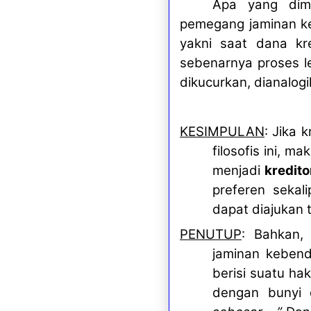
Apa yang dima
pemegang jaminan ke
yakni saat dana kre
sebenarnya proses le
dikucurkan, dianalogi
KESIMPULAN
: Jika
filosofis ini, 
menjadi
kredito
preferen sekal
dapat diajukan 
PENUTUP
: Bahkan,
jaminan kebend
berisi suatu h
dengan bunyi 