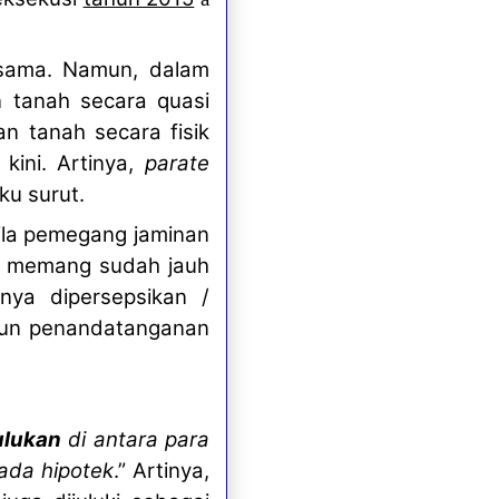
 sama. Namun, dalam
 tanah secara quasi
n tanah secara fisik
kini. Artinya,
parate
u surut.
bila pemegang jaminan
a memang sudah jauh
nya dipersepsikan /
ahun penandatanganan
ulukan
di antara para
pada hipotek
.” Artinya,