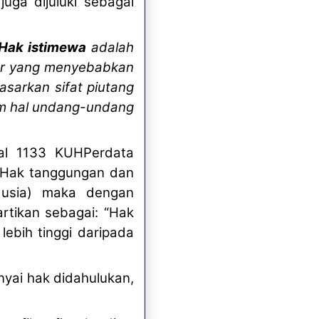
uga dijuluki sebagai
Hak istimewa
adalah
tur yang menyebabkan
asarkan sifat piutang
lam hal undang-undang
sal 1133 KUHPerdata
U Hak tanggungan dan
dusia) maka dengan
artikan sebagai: “Hak
ebih tinggi daripada
nyai hak didahulukan,