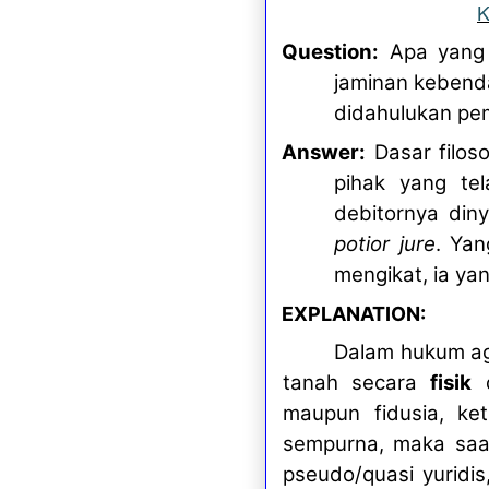
K
Question:
Apa yang 
jaminan kebenda
didahulukan pem
Answer:
Dasar filos
pihak yang te
debitornya din
potior jure
. Yan
mengikat, ia ya
EXPLANATION:
Dalam hukum ag
tanah secara
fisik
d
maupun fidusia, ke
sempurna, maka saat
pseudo/quasi yuridi