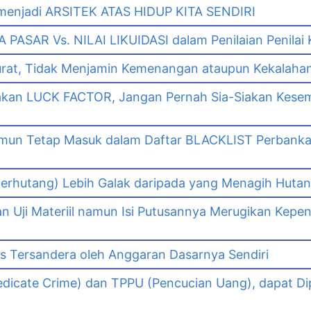
enjadi ARSITEK ATAS HIDUP KITA SENDIRI
PASAR Vs. NILAI LIKUIDASI dalam Penilaian Penilai
urat, Tidak Menjamin Kemenangan ataupun Kekalaha
akan LUCK FACTOR, Jangan Pernah Sia-Siakan Kes
namun Tetap Masuk dalam Daftar BLACKLIST Perbank
n
erhutang) Lebih Galak daripada yang Menagih Hutang
Uji Materiil namun Isi Putusannya Merugikan Kepe
as Tersandera oleh Anggaran Dasarnya Sendiri
dicate Crime) dan TPPU (Pencucian Uang), dapat Di