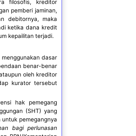
filosofis, kreditor
gan pemberi jaminan,
kan debitornya, maka
di ketika dana kredit
m kepailitan terjadi.
ia menggunakan dasar
kebendaan benar-benar
 ataupun oleh kreditor
dap kurator tersebut
rvensi hak pemegang
nggungan (SHT) yang
an untuk pemegangnya
nan bagi perlunasan