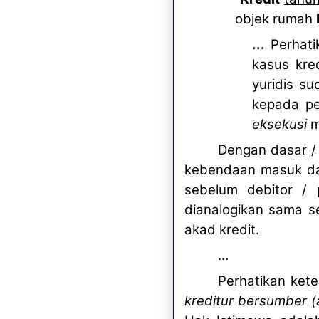
objek rumah
...
Perhat
kasus kre
yuridis s
kepada pe
eksekusi
m
Dengan dasar / 
kebendaan masuk dal
sebelum debitor / p
dianalogikan sama s
akad kredit.
…
Perhatikan ket
kreditur bersumber (