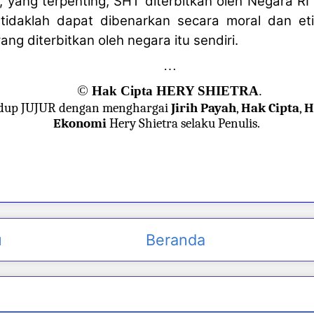
 yang terpenting, SHT diterbitkan oleh Negara RI
 tidaklah dapat dibenarkan secara moral dan eti
ng diterbitkan oleh negara itu sendiri.
…
©
Hak Cipta HERY SHIETRA
.
dup JUJUR dengan menghargai
Jirih Payah
,
Hak Cipta
,
H
Ekonomi
Hery Shietra selaku Penulis.
u
Beranda