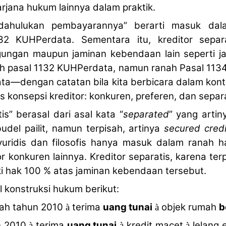
arjana hukum lainnya dalam praktik.
idahulukan pembayarannya” berarti masuk dala
32 KUHPerdata. Sementara itu, kreditor separa
ngan maupun jaminan kebendaan lain seperti ja
h pasal 1132 KUHPerdata, namun ranah Pasal 11
a—dengan catatan bila kita berbicara dalam kont
is konsepsi kreditor: konkuren, preferen, dan separa
is” berasal dari asal kata “
separated
” yang artin
del pailit, namun terpisah, artinya
secured credi
uridis dan filosofis hanya masuk dalam ranah ha
 konkuren lainnya. Kreditor separatis, karena terpi
ki hak 100 % atas jaminan kebendaan tersebut.
 konstruksi hukum berikut:
ah tahun 2010
terima
uang tunai
objek rumah
b
à
à
n 2010
terima
uang tunai
kredit macet
lelang 
à
à
à