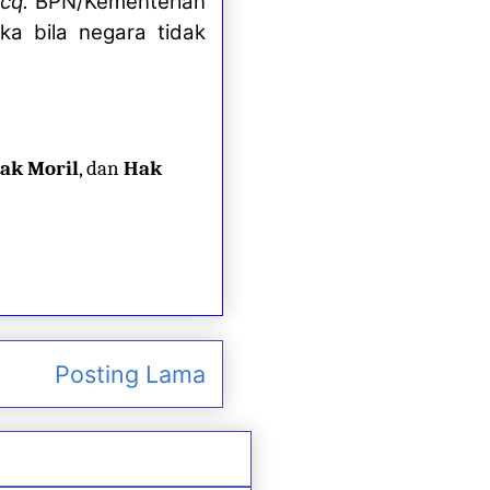
cq.
BPN/Kementerian
ka bila negara tidak
ak Moril
, dan
Hak
Posting Lama