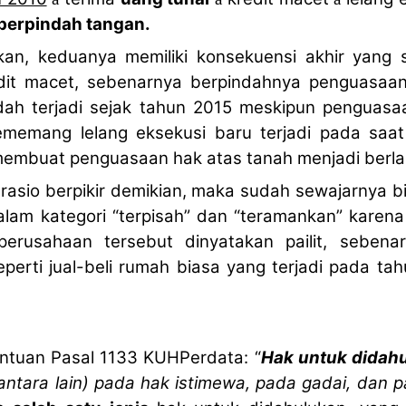
berpindah tangan.
ikan, keduanya memiliki konsekuensi akhir yang
dit macet, sebenarnya berpindahnya penguasaan
udah terjadi sejak tahun 2015 meskipun penguasaa
memang lelang eksekusi baru terjadi pada saat 
embuat penguasaan hak atas tanah menjadi berlak
rasio berpikir demikian, maka sudah sewajarnya 
am kategori “terpisah” dan “teramankan” karen
erusahaan tersebut dinyatakan pailit, sebenar
eperti jual-beli rumah biasa yang terjadi pada t
entuan Pasal 1133 KUHPerdata: “
Hak untuk didah
antara lain) pada hak istimewa, pada gadai, dan 