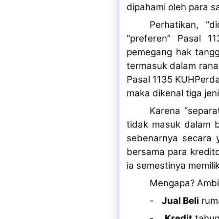
dipahami oleh para s
Perhatikan, “d
“preferen” Pasal 11
pemegang hak tanggu
termasuk dalam rana
Pasal 1135 KUHPerdat
maka dikenal tiga jen
Karena “separat
tidak masuk dalam bu
sebenarnya secara y
bersama para kreditor
ia semestinya memili
Mengapa? Ambil
-
Jual Beli
rum
-
Kredit
tahu