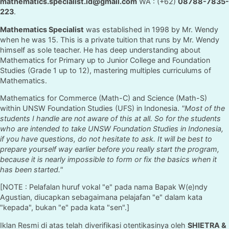
mathematics.specialist.id@gmail.com
WA : (+62)
08788-7835-
223
.
Mathematics Specialist
was established in 1998 by Mr. Wendy
when he was 15. This is a private tuition that runs by Mr. Wendy
himself as sole teacher. He has deep understanding about
Mathematics for Primary up to Junior College and Foundation
Studies (Grade 1 up to 12), mastering multiples curriculums of
Mathematics.
Mathematics for Commerce (Math-C) and Science (Math-S)
within UNSW Foundation Studies (UFS) in Indonesia.
"Most of the
students I handle are not aware of this at all. So for the students
who are intended to take UNSW Foundation Studies in Indonesia,
if you have questions, do not hesitate to ask. It will be best to
prepare yourself way earlier before you really start the program,
because it is nearly impossible to form or fix the basics when it
has been started."
[NOTE : Pelafalan huruf vokal "e" pada nama Bapak W(e)ndy
Agustian, diucapkan sebagaimana pelajafan "e" dalam kata
"kepada", bukan "e" pada kata "sen".]
Iklan Resmi di atas telah diverifikasi otentikasinya oleh
SHIETRA &