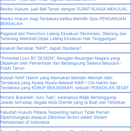
Resiko Hukum Jual-Beli Tanah dengan SURAT KUASA MENJUAL
Resiko Hukum bagi Terdakwa ketika Memilih Opsi PENGAKUAN
BERSALAH
Pegawai dari Pemohon Lelang Eksekusi (Nominee), Dilarang dan
Terlarang Membeli Objek Lelang Eksekusi Hak Tanggungan
Apakah Bersikap “NAIF”, dapat Dipidana?
“Potential Loss BY DESIGN”, Kerugian Keuangan Negara yang
Dibiarkan oleh Pemerintah dan Berlangsung Selama Berpuluh-
Puluh Tahun
Adslah NAIF Hakim yang Memakan Mentah-Mentah Alibi
Terdakwa yang Nyata-Nyata Kelewat NAIF—Ciri Hakim dan
Terdakwa yang KORUP BERJEMAAH, sebuah PERADILAN SESAT
Notaris Bukanlah “Juru Tulis”, karenanya Wajib Bertanggung-
Jawab terhadap Segala Akta Otentik yang Ia Buat dan Terbitkan
Falsafah Hukum Pidana Terpenting namun Tidak Pernah
Diperhitungkan ataupun Diberikan Bobot dalam Sistem
Pemidanaan dI Indonesia