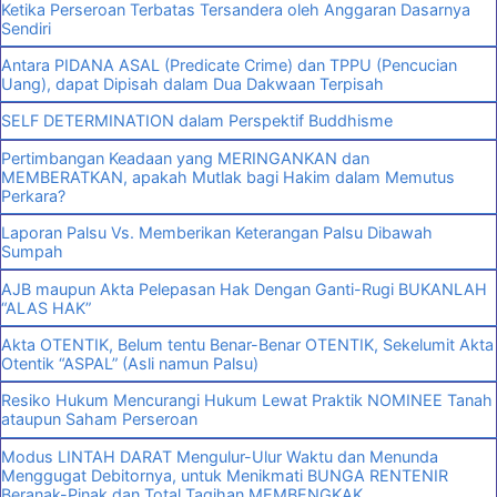
Ketika Perseroan Terbatas Tersandera oleh Anggaran Dasarnya
Sendiri
Antara PIDANA ASAL (Predicate Crime) dan TPPU (Pencucian
Uang), dapat Dipisah dalam Dua Dakwaan Terpisah
SELF DETERMINATION dalam Perspektif Buddhisme
Pertimbangan Keadaan yang MERINGANKAN dan
MEMBERATKAN, apakah Mutlak bagi Hakim dalam Memutus
Perkara?
Laporan Palsu Vs. Memberikan Keterangan Palsu Dibawah
Sumpah
AJB maupun Akta Pelepasan Hak Dengan Ganti-Rugi BUKANLAH
“ALAS HAK”
Akta OTENTIK, Belum tentu Benar-Benar OTENTIK, Sekelumit Akta
Otentik “ASPAL” (Asli namun Palsu)
Resiko Hukum Mencurangi Hukum Lewat Praktik NOMINEE Tanah
ataupun Saham Perseroan
Modus LINTAH DARAT Mengulur-Ulur Waktu dan Menunda
Menggugat Debitornya, untuk Menikmati BUNGA RENTENIR
Beranak-Pinak dan Total Tagihan MEMBENGKAK