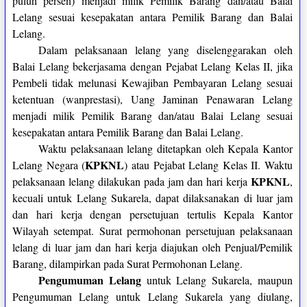
puluh persen) menjadi milik Pemilik Barang dan/atau Balai
Lelang sesuai kesepakatan antara Pemilik Barang dan Balai
Lelang.
Dalam pelaksanaan lelang yang diselenggarakan oleh
Balai Lelang bekerjasama dengan Pejabat Lelang Kelas II, jika
Pembeli tidak melunasi Kewajiban Pembayaran Lelang sesuai
ketentuan (wanprestasi), Uang Jaminan Penawaran Lelang
menjadi milik Pemilik Barang dan/atau Balai Lelang sesuai
kesepakatan antara Pemilik Barang dan Balai Lelang.
Waktu pelaksanaan lelang ditetapkan oleh Kepala Kantor
KPKNL
Lelang Negara (
) atau Pejabat Lelang Kelas II. Waktu
KPKNL
pelaksanaan lelang dilakukan pada jam dan hari kerja
,
kecuali untuk Lelang Sukarela, dapat dilaksanakan di luar jam
dan hari kerja dengan persetujuan tertulis Kepala Kantor
Wilayah setempat. Surat permohonan persetujuan pelaksanaan
lelang di luar jam dan hari kerja diajukan oleh Penjual/Pemilik
Barang, dilampirkan pada Surat Permohonan Lelang.
Pengumuman Lelang
untuk Lelang Sukarela, maupun
Pengumuman Lelang untuk Lelang Sukarela yang diulang,