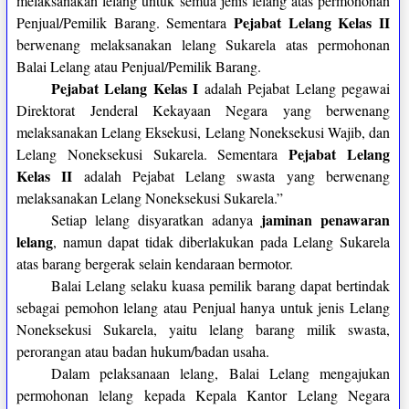
melaksanakan lelang untuk semua jenis lelang atas permohonan
Pejabat Lelang Kelas II
Penjual/Pemilik Barang. Sementara
berwenang melaksanakan lelang Sukarela atas permohonan
Balai Lelang atau Penjual/Pemilik Barang.
Pejabat Lelang Kelas I
adalah Pejabat Lelang pegawai
Direktorat Jenderal Kekayaan Negara yang berwenang
melaksanakan Lelang Eksekusi, Lelang Noneksekusi Wajib, dan
Pejabat Lelang
Lelang Noneksekusi Sukarela. Sementara
Kelas II
adalah Pejabat Lelang swasta yang berwenang
melaksanakan Lelang Noneksekusi Sukarela.”
jaminan penawaran
Setiap lelang disyaratkan adanya
lelang
, namun dapat tidak diberlakukan pada Lelang Sukarela
atas barang bergerak selain kendaraan bermotor.
Balai Lelang selaku kuasa pemilik barang dapat bertindak
sebagai pemohon lelang atau Penjual hanya untuk jenis Lelang
Noneksekusi Sukarela, yaitu lelang barang milik swasta,
perorangan atau badan hukum/badan usaha.
Dalam pelaksanaan lelang, Balai Lelang mengajukan
permohonan lelang kepada Kepala Kantor Lelang Negara