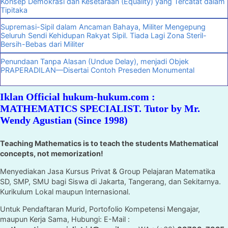
Konsep Demokrasi dan Kesetaraan (Equality) yang Tercatat dalam
Tipitaka
Supremasi-Sipil dalam Ancaman Bahaya, Militer Mengepung
Seluruh Sendi Kehidupan Rakyat Sipil. Tiada Lagi Zona Steril-
Bersih-Bebas dari Militer
Penundaan Tanpa Alasan (Undue Delay), menjadi Objek
PRAPERADILAN—Disertai Contoh Preseden Monumental
Iklan Official hukum-hukum.com :
MATHEMATICS SPECIALIST. Tutor by Mr.
Wendy Agustian (Since 1998)
Teaching Mathematics is to teach the students Mathematical
concepts, not memorization!
Menyediakan Jasa Kursus Privat & Group Pelajaran Matematika
SD, SMP, SMU bagi Siswa di Jakarta, Tangerang, dan Sekitarnya.
Kurikulum Lokal maupun Internasional.
Untuk Pendaftaran Murid, Portofolio Kompetensi Mengajar,
maupun Kerja Sama, Hubungi: E-Mail :