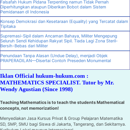
Falsafah Hukum Pidana Terpenting namun Tidak Pernah
Diperhitungkan ataupun Diberikan Bobot dalam Sistem
Pemidanaan dI Indonesia
Konsep Demokrasi dan Kesetaraan (Equality) yang Tercatat dalam
Tipitaka
Supremasi-Sipil dalam Ancaman Bahaya, Militer Mengepung
Seluruh Sendi Kehidupan Rakyat Sipil. Tiada Lagi Zona Steril-
Bersih-Bebas dari Militer
Penundaan Tanpa Alasan (Undue Delay), menjadi Objek
PRAPERADILAN—Disertai Contoh Preseden Monumental
Iklan Official hukum-hukum.com :
MATHEMATICS SPECIALIST. Tutor by Mr.
Wendy Agustian (Since 1998)
Teaching Mathematics is to teach the students Mathematical
concepts, not memorization!
Menyediakan Jasa Kursus Privat & Group Pelajaran Matematika
SD, SMP, SMU bagi Siswa di Jakarta, Tangerang, dan Sekitarnya.
Kurikulum Lokal maupun Internasional.