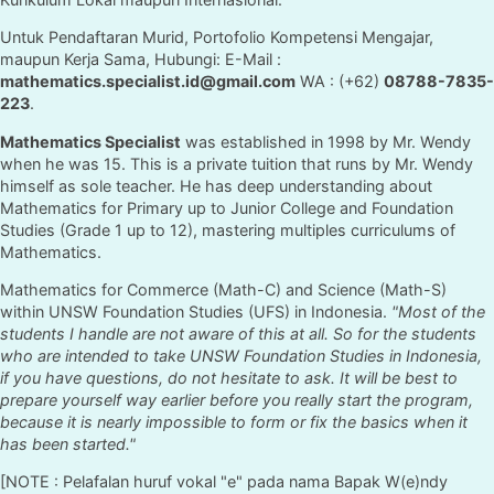
Untuk Pendaftaran Murid, Portofolio Kompetensi Mengajar,
maupun Kerja Sama, Hubungi: E-Mail :
mathematics.specialist.id@gmail.com
WA : (+62)
08788-7835-
223
.
Mathematics Specialist
was established in 1998 by Mr. Wendy
when he was 15. This is a private tuition that runs by Mr. Wendy
himself as sole teacher. He has deep understanding about
Mathematics for Primary up to Junior College and Foundation
Studies (Grade 1 up to 12), mastering multiples curriculums of
Mathematics.
Mathematics for Commerce (Math-C) and Science (Math-S)
within UNSW Foundation Studies (UFS) in Indonesia.
"Most of the
students I handle are not aware of this at all. So for the students
who are intended to take UNSW Foundation Studies in Indonesia,
if you have questions, do not hesitate to ask. It will be best to
prepare yourself way earlier before you really start the program,
because it is nearly impossible to form or fix the basics when it
has been started."
[NOTE : Pelafalan huruf vokal "e" pada nama Bapak W(e)ndy