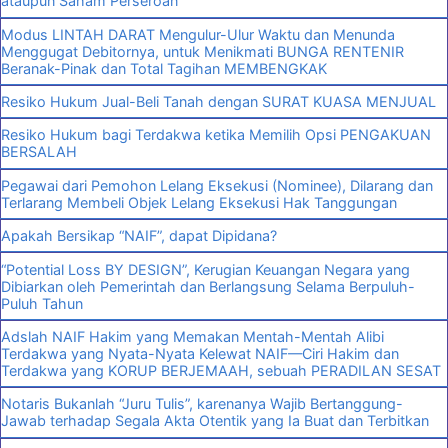
ataupun Saham Perseroan
Modus LINTAH DARAT Mengulur-Ulur Waktu dan Menunda
Menggugat Debitornya, untuk Menikmati BUNGA RENTENIR
Beranak-Pinak dan Total Tagihan MEMBENGKAK
Resiko Hukum Jual-Beli Tanah dengan SURAT KUASA MENJUAL
Resiko Hukum bagi Terdakwa ketika Memilih Opsi PENGAKUAN
BERSALAH
Pegawai dari Pemohon Lelang Eksekusi (Nominee), Dilarang dan
Terlarang Membeli Objek Lelang Eksekusi Hak Tanggungan
Apakah Bersikap “NAIF”, dapat Dipidana?
“Potential Loss BY DESIGN”, Kerugian Keuangan Negara yang
Dibiarkan oleh Pemerintah dan Berlangsung Selama Berpuluh-
Puluh Tahun
Adslah NAIF Hakim yang Memakan Mentah-Mentah Alibi
Terdakwa yang Nyata-Nyata Kelewat NAIF—Ciri Hakim dan
Terdakwa yang KORUP BERJEMAAH, sebuah PERADILAN SESAT
Notaris Bukanlah “Juru Tulis”, karenanya Wajib Bertanggung-
Jawab terhadap Segala Akta Otentik yang Ia Buat dan Terbitkan