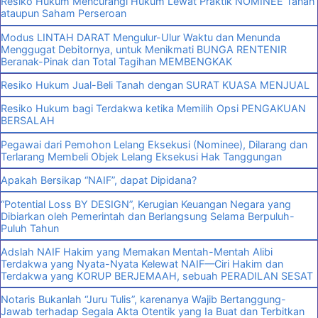
Resiko Hukum Mencurangi Hukum Lewat Praktik NOMINEE Tanah
ataupun Saham Perseroan
Modus LINTAH DARAT Mengulur-Ulur Waktu dan Menunda
Menggugat Debitornya, untuk Menikmati BUNGA RENTENIR
Beranak-Pinak dan Total Tagihan MEMBENGKAK
Resiko Hukum Jual-Beli Tanah dengan SURAT KUASA MENJUAL
Resiko Hukum bagi Terdakwa ketika Memilih Opsi PENGAKUAN
BERSALAH
Pegawai dari Pemohon Lelang Eksekusi (Nominee), Dilarang dan
Terlarang Membeli Objek Lelang Eksekusi Hak Tanggungan
Apakah Bersikap “NAIF”, dapat Dipidana?
“Potential Loss BY DESIGN”, Kerugian Keuangan Negara yang
Dibiarkan oleh Pemerintah dan Berlangsung Selama Berpuluh-
Puluh Tahun
Adslah NAIF Hakim yang Memakan Mentah-Mentah Alibi
Terdakwa yang Nyata-Nyata Kelewat NAIF—Ciri Hakim dan
Terdakwa yang KORUP BERJEMAAH, sebuah PERADILAN SESAT
Notaris Bukanlah “Juru Tulis”, karenanya Wajib Bertanggung-
Jawab terhadap Segala Akta Otentik yang Ia Buat dan Terbitkan