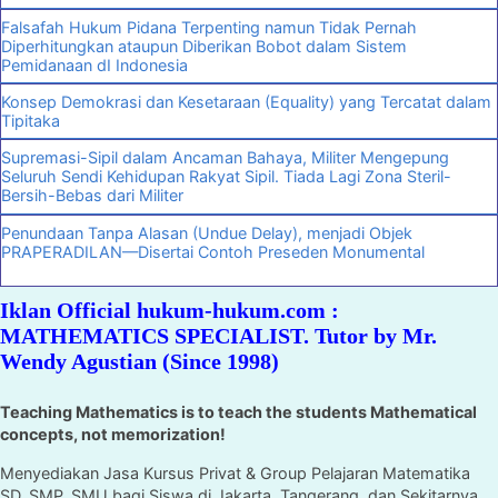
Falsafah Hukum Pidana Terpenting namun Tidak Pernah
Diperhitungkan ataupun Diberikan Bobot dalam Sistem
Pemidanaan dI Indonesia
Konsep Demokrasi dan Kesetaraan (Equality) yang Tercatat dalam
Tipitaka
Supremasi-Sipil dalam Ancaman Bahaya, Militer Mengepung
Seluruh Sendi Kehidupan Rakyat Sipil. Tiada Lagi Zona Steril-
Bersih-Bebas dari Militer
Penundaan Tanpa Alasan (Undue Delay), menjadi Objek
PRAPERADILAN—Disertai Contoh Preseden Monumental
Iklan Official hukum-hukum.com :
MATHEMATICS SPECIALIST. Tutor by Mr.
Wendy Agustian (Since 1998)
Teaching Mathematics is to teach the students Mathematical
concepts, not memorization!
Menyediakan Jasa Kursus Privat & Group Pelajaran Matematika
SD, SMP, SMU bagi Siswa di Jakarta, Tangerang, dan Sekitarnya.