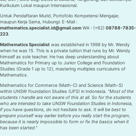
Kurikulum Lokal maupun Internasional.
Untuk Pendaftaran Murid, Portofolio Kompetensi Mengajar,
maupun Kerja Sama, Hubungi: E-Mail :
mathematics.specialist.id@gmail.com
WA : (+62)
08788-7835-
223
.
Mathematics Specialist
was established in 1998 by Mr. Wendy
when he was 15. This is a private tuition that runs by Mr. Wendy
himself as sole teacher. He has deep understanding about
Mathematics for Primary up to Junior College and Foundation
Studies (Grade 1 up to 12), mastering multiples curriculums of
Mathematics.
Mathematics for Commerce (Math-C) and Science (Math-S)
within UNSW Foundation Studies (UFS) in Indonesia.
"Most of the
students I handle are not aware of this at all. So for the students
who are intended to take UNSW Foundation Studies in Indonesia,
if you have questions, do not hesitate to ask. It will be best to
prepare yourself way earlier before you really start the program,
because it is nearly impossible to form or fix the basics when it
has been started."