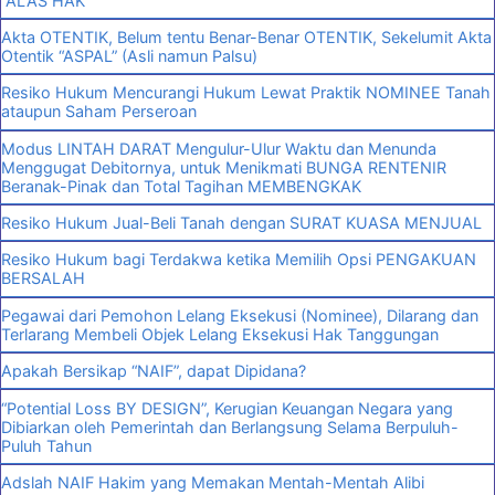
“ALAS HAK”
Akta OTENTIK, Belum tentu Benar-Benar OTENTIK, Sekelumit Akta
Otentik “ASPAL” (Asli namun Palsu)
Resiko Hukum Mencurangi Hukum Lewat Praktik NOMINEE Tanah
ataupun Saham Perseroan
Modus LINTAH DARAT Mengulur-Ulur Waktu dan Menunda
Menggugat Debitornya, untuk Menikmati BUNGA RENTENIR
Beranak-Pinak dan Total Tagihan MEMBENGKAK
Resiko Hukum Jual-Beli Tanah dengan SURAT KUASA MENJUAL
Resiko Hukum bagi Terdakwa ketika Memilih Opsi PENGAKUAN
BERSALAH
Pegawai dari Pemohon Lelang Eksekusi (Nominee), Dilarang dan
Terlarang Membeli Objek Lelang Eksekusi Hak Tanggungan
Apakah Bersikap “NAIF”, dapat Dipidana?
“Potential Loss BY DESIGN”, Kerugian Keuangan Negara yang
Dibiarkan oleh Pemerintah dan Berlangsung Selama Berpuluh-
Puluh Tahun
Adslah NAIF Hakim yang Memakan Mentah-Mentah Alibi