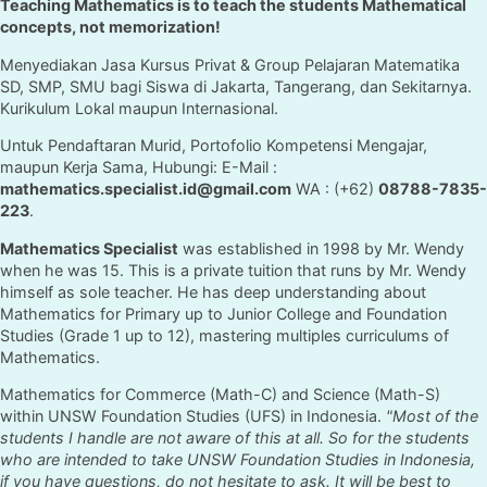
Teaching Mathematics is to teach the students Mathematical
concepts, not memorization!
Menyediakan Jasa Kursus Privat & Group Pelajaran Matematika
SD, SMP, SMU bagi Siswa di Jakarta, Tangerang, dan Sekitarnya.
Kurikulum Lokal maupun Internasional.
Untuk Pendaftaran Murid, Portofolio Kompetensi Mengajar,
maupun Kerja Sama, Hubungi: E-Mail :
mathematics.specialist.id@gmail.com
WA : (+62)
08788-7835-
223
.
Mathematics Specialist
was established in 1998 by Mr. Wendy
when he was 15. This is a private tuition that runs by Mr. Wendy
himself as sole teacher. He has deep understanding about
Mathematics for Primary up to Junior College and Foundation
Studies (Grade 1 up to 12), mastering multiples curriculums of
Mathematics.
Mathematics for Commerce (Math-C) and Science (Math-S)
within UNSW Foundation Studies (UFS) in Indonesia.
"Most of the
students I handle are not aware of this at all. So for the students
who are intended to take UNSW Foundation Studies in Indonesia,
if you have questions, do not hesitate to ask. It will be best to