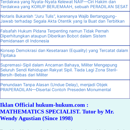
Terdakwa yang Nyata-Nyata Kelewat NAIF—Ciri Hakim dan
Terdakwa yang KORUP BERJEMAAH, sebuah PERADILAN SESAT
Notaris Bukanlah “Juru Tulis”, karenanya Wajib Bertanggung-
Jawab terhadap Segala Akta Otentik yang Ia Buat dan Terbitkan
Falsafah Hukum Pidana Terpenting namun Tidak Pernah
Diperhitungkan ataupun Diberikan Bobot dalam Sistem
Pemidanaan dI Indonesia
Konsep Demokrasi dan Kesetaraan (Equality) yang Tercatat dalam
Tipitaka
Supremasi-Sipil dalam Ancaman Bahaya, Militer Mengepung
Seluruh Sendi Kehidupan Rakyat Sipil. Tiada Lagi Zona Steril-
Bersih-Bebas dari Militer
Penundaan Tanpa Alasan (Undue Delay), menjadi Objek
PRAPERADILAN—Disertai Contoh Preseden Monumental
Iklan Official hukum-hukum.com :
MATHEMATICS SPECIALIST. Tutor by Mr.
Wendy Agustian (Since 1998)