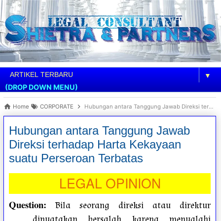
▼
(DROP DOWN MENU)
Home
CORPORATE
Hubungan antara Tanggung Jawab Direksi terhadap Harta Kekayaan suatu Perseroan Terbatas
Hubungan antara Tanggung Jawab
Direksi terhadap Harta Kekayaan
suatu Perseroan Terbatas
LEGAL OPINION
Question
:
Bila seorang direksi atau direktur
dinyatakan bersalah karena menyalahi