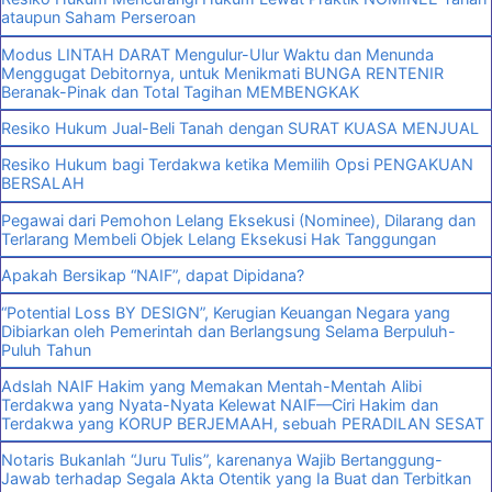
ataupun Saham Perseroan
Modus LINTAH DARAT Mengulur-Ulur Waktu dan Menunda
Menggugat Debitornya, untuk Menikmati BUNGA RENTENIR
Beranak-Pinak dan Total Tagihan MEMBENGKAK
Resiko Hukum Jual-Beli Tanah dengan SURAT KUASA MENJUAL
Resiko Hukum bagi Terdakwa ketika Memilih Opsi PENGAKUAN
BERSALAH
Pegawai dari Pemohon Lelang Eksekusi (Nominee), Dilarang dan
Terlarang Membeli Objek Lelang Eksekusi Hak Tanggungan
Apakah Bersikap “NAIF”, dapat Dipidana?
“Potential Loss BY DESIGN”, Kerugian Keuangan Negara yang
Dibiarkan oleh Pemerintah dan Berlangsung Selama Berpuluh-
Puluh Tahun
Adslah NAIF Hakim yang Memakan Mentah-Mentah Alibi
Terdakwa yang Nyata-Nyata Kelewat NAIF—Ciri Hakim dan
Terdakwa yang KORUP BERJEMAAH, sebuah PERADILAN SESAT
Notaris Bukanlah “Juru Tulis”, karenanya Wajib Bertanggung-
Jawab terhadap Segala Akta Otentik yang Ia Buat dan Terbitkan