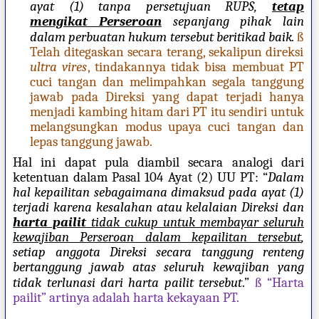
ayat (1) tanpa persetujuan RUPS,
tetap
mengikat Perseroan
sepanjang pihak lain
dalam perbuatan hukum tersebut beritikad baik.
ß
Telah ditegaskan secara terang, sekalipun direksi
ultra vires
, tindakannya tidak bisa membuat PT
cuci tangan dan melimpahkan segala tanggung
jawab pada Direksi yang dapat terjadi hanya
menjadi kambing hitam dari PT itu sendiri untuk
melangsungkan modus upaya cuci tangan dan
lepas tanggung jawab.
Hal ini dapat pula diambil secara analogi dari
ketentuan dalam Pasal 104 Ayat (2) UU PT: “
Dalam
hal kepailitan sebagaimana dimaksud pada ayat (1)
terjadi karena kesalahan atau kelalaian Direksi dan
harta pailit
tidak cukup untuk membayar seluruh
kewajiban Perseroan dalam kepailitan tersebut
,
setiap anggota Direksi secara tanggung renteng
bertanggung jawab atas seluruh kewajiban yang
tidak terlunasi dari harta pailit tersebut
.”
ß
“Harta
pailit” artinya adalah harta kekayaan PT.