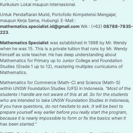
Kurikulum Lokal maupun Internasional.
Untuk Pendaftaran Murid, Portofolio Kompetensi Mengajar,
maupun Kerja Sama, Hubungi: E-Mail :
mathematics.specialist.id@gmail.com
WA : (+62)
08788-7835-
223
.
Mathematics Specialist
was established in 1998 by Mr. Wendy
when he was 15. This is a private tuition that runs by Mr. Wendy
himself as sole teacher. He has deep understanding about
Mathematics for Primary up to Junior College and Foundation
Studies (Grade 1 up to 12), mastering multiples curriculums of
Mathematics.
Mathematics for Commerce (Math-C) and Science (Math-S)
within UNSW Foundation Studies (UFS) in Indonesia.
"Most of the
students I handle are not aware of this at all. So for the students
who are intended to take UNSW Foundation Studies in Indonesia,
if you have questions, do not hesitate to ask. It will be best to
prepare yourself way earlier before you really start the program,
because it is nearly impossible to form or fix the basics when it
has been started."