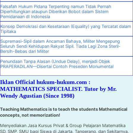
Falsafah Hukum Pidana Terpenting namun Tidak Pernah
Diperhitungkan ataupun Diberikan Bobot dalam Sistem
Pemidanaan dI Indonesia
Konsep Demokrasi dan Kesetaraan (Equality) yang Tercatat dalam
Tipitaka
Supremasi-Sipil dalam Ancaman Bahaya, Militer Mengepung
Seluruh Sendi Kehidupan Rakyat Sipil. Tiada Lagi Zona Steril-
Bersih-Bebas dari Militer
Penundaan Tanpa Alasan (Undue Delay), menjadi Objek
PRAPERADILAN—Disertai Contoh Preseden Monumental
Iklan Official hukum-hukum.com :
MATHEMATICS SPECIALIST. Tutor by Mr.
Wendy Agustian (Since 1998)
Teaching Mathematics is to teach the students Mathematical
concepts, not memorization!
Menyediakan Jasa Kursus Privat & Group Pelajaran Matematika
SD, SMP, SMU bagi Siswa di Jakarta, Tangerang, dan Sekitarnya.