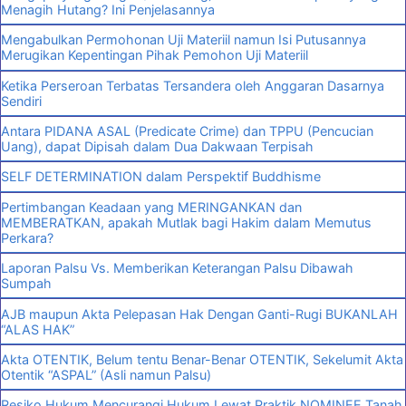
Menagih Hutang? Ini Penjelasannya
Mengabulkan Permohonan Uji Materiil namun Isi Putusannya
Merugikan Kepentingan Pihak Pemohon Uji Materiil
Ketika Perseroan Terbatas Tersandera oleh Anggaran Dasarnya
Sendiri
Antara PIDANA ASAL (Predicate Crime) dan TPPU (Pencucian
Uang), dapat Dipisah dalam Dua Dakwaan Terpisah
SELF DETERMINATION dalam Perspektif Buddhisme
Pertimbangan Keadaan yang MERINGANKAN dan
MEMBERATKAN, apakah Mutlak bagi Hakim dalam Memutus
Perkara?
Laporan Palsu Vs. Memberikan Keterangan Palsu Dibawah
Sumpah
AJB maupun Akta Pelepasan Hak Dengan Ganti-Rugi BUKANLAH
“ALAS HAK”
Akta OTENTIK, Belum tentu Benar-Benar OTENTIK, Sekelumit Akta
Otentik “ASPAL” (Asli namun Palsu)
Resiko Hukum Mencurangi Hukum Lewat Praktik NOMINEE Tanah