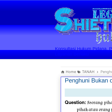
Konsultasi Hukum Pidana, Perd
Layanan Berlaku
Home
TANAH
Penghu
Penghuni Bukan o
Question
:
Seorang piha
pihak atau orang