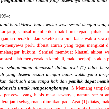
 penghunian
atas rumah yang disewanya kepada pihak ket
1994:
aati berakhirnya batas waktu sewa sesuai dengan yang d
ar janji, semisal memberikan hak huni kepada pihak lain
janjian berakhir dan seketika itu pula batas waktu sewa 
ewa-menyewa perlu dibuat aturan yang tegas mengikat d
 melanggar hukum. Semisal membuat klausul akibat wan
prestasi ialah menyewakan kembali, maka perjanjian akan p
wa sebagaimana dimaksud dalam ayat (1) tidak bers
 yang disewa sesuai dengan batas waktu yang disepa
kan tidak sah atau tanpa hak dan
pemilik dapat memi
Indonesia untuk mengosongkannya
.
ß
Memang tampaknya
k penyewa yang habis masa sewanya, namun secara ana
era janji sebagamana diuraikan pada Ayat (1) diatas, maka
gan pada pihak kepolisian tanpa harus minta fiat eksek