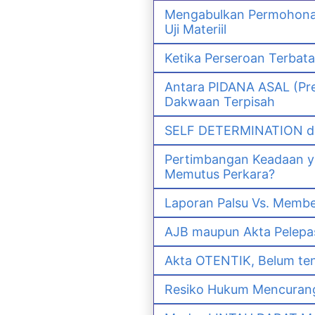
Mengabulkan Permohonan 
Uji Materiil
Ketika Perseroan Terbat
Antara PIDANA ASAL (Pre
Dakwaan Terpisah
SELF DETERMINATION da
Pertimbangan Keadaan 
Memutus Perkara?
Laporan Palsu Vs. Memb
AJB maupun Akta Pelep
Akta OTENTIK, Belum ten
Resiko Hukum Mencurang