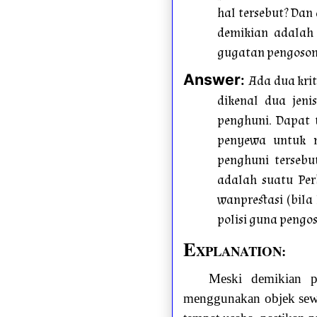
hal tersebut? Da
demikian adalah
gugatan pengoso
Answer
:
Ada dua kri
dikenal dua jen
penghuni. Dapat 
penyewa untuk m
penghuni terseb
adalah suatu Pe
wanprestasi (bila
polisi guna pengo
E
XPLANATION:
Meski demikian p
menggunakan objek sewa 