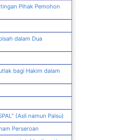
ntingan Pihak Pemohon
pisah dalam Dua
lak bagi Hakim dalam
PAL” (Asli namun Palsu)
ham Perseroan