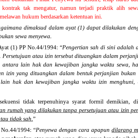
a kontrak tak mengatur, namun terjadi praktik alih se
 melawan hukum berdasarkan ketentuan ini.
aimana dimaksud dalam ayat (1) dapat dilakukan den
 bukan sewa menyewa.
 Ayat (1) PP No.44/1994: “
Pengertian sah di sini adalah 
. Persetujuan atau izin tersebut dituangkan dalam perja
antara lain hak dan kewajiban jangka waktu sewa, h
an izin yang dituangkan dalam bentuk perjanjian buka
lain hak dan kewajiban jangka waktu izin menghuni,
ekuensi tidak terpenuhinya syarat formil demikian, d
n rumah yang dilakukan tanpa persetujuan atau izin pem
tau tidak sah
.
”
P No.44/1994: “
Penyewa dengan cara apapun
dilarang 