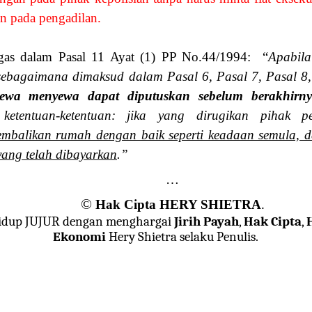
n pada pengadilan.
tegas dalam Pasal 11 Ayat (1) PP No.44/1994:
“
Apabila
sebagaimana dimaksud dalam Pasal 6, Pasal 7, Pasal 8,
ewa menyewa dapat diputuskan sebelum berakhirn
ketentuan-ketentuan: jika yang dirugikan pihak p
mbalikan rumah dengan baik seperti keadaan semula, d
yang telah dibayarkan
.”
…
©
Hak Cipta HERY SHIETRA
.
idup JUJUR dengan menghargai
Jirih Payah
,
Hak Cipta
,
Ekonomi
Hery Shietra selaku Penulis.