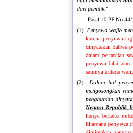
atau memindahkan
hak
dari pemilik
.”
Pasal 10 PP No.44/
(1)
Penyewa wajib ment
karena penyewa ingk
dinyatakan bahwa per
dalam perjanjian s
penyewa lalai atau
satunya kriteria wan
(2)
Dalam hal penye
mengosongkan rumah
penghunian dinyata
Negara Republik 
hanya berlaku untu
bilamana penyewa cid
dimintakan pengoson