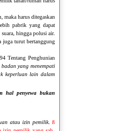
emilik tanah/rumah harus
n, maka harus ditegaskan
lebih pabrik yang dapat
uara, hingga polusi air.
 juga turut bertanggung
994 Tentang Penghunian
u badan yang menempati
k keperluan lain dalam
m hal penyewa bukan
an atau izin pemilik.
ß
a izin pemilik yang sah.