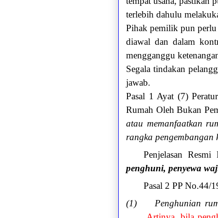
tempat usaha, pastikan p
terlebih dahulu melakuk
Pihak pemilik pun perlu
diawal dan dalam kontr
mengganggu ketenangan l
Segala tindakan pelang
jawab.
Pasal 1 Ayat (7) Pera
Rumah Oleh Bukan Pemi
atau memanfaatkan rum
rangka pengembangan k
Penjelasan Resmi
penghuni, penyewa waj
Pasal 2 PP No.44/1
(1) Penghunian rumah 
Artinya, bila peng