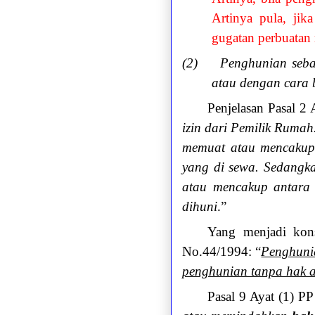
Artinya pula, jik
gugatan perbuatan
(2) Penghunian sebag
atau dengan cara
Penjelasan Pasal 2
izin dari Pemilik Rumah
memuat atau mencakup 
yang di sewa. Sedangk
atau mencakup antara 
dihuni
.”
Yang menjadi kons
No.44/1994: “
Penghunia
penghunian tanpa hak a
Pasal 9 Ayat (1) P