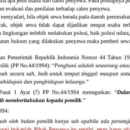
ula apa jenis usaha dari calon penyewa. Pada prinsipnya p
an evaluasi dan penilaian terhadap calon penyewa.
 menyadari, bila objek sewa berada pada daerah perumaha
ak, objek sewa tidak dapat dijadikan tempat usaha ter
ingkungan terlebih melakukan polusi, baik polusi udara, s
garan hukum yang dilakukan penyewa maka pemberi sewa
turan Pemerintah Republik Indonesia Nomor 44 Tahun 1
lik (PP No.44/1994): “
Penghuni adalah seseorang ata
ah secara sah, baik untuk tempat tinggal maupun untu
ehidupan dan penghidupan keluarga
.”
 Pasal 1 Ayat (7) PP No.44/1994 menegaskan: “
Dala
ib memberitahukan kepada pemilik
.”
994:
oleh bukan pemilik hanya sah apabila ada persetuju
huni bukanlah Pihak Penyewa itu sendiri, tetap harus ad