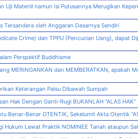
Uji Materiil namun Isi Putusannya Merugikan Kepe
as Tersandera oleh Anggaran Dasarnya Sendiri
dicate Crime) dan TPPU (Pencucian Uang), dapat Di
lam Perspektif Buddhisme
yang MERINGANKAN dan MEMBERATKAN, apakah Mut
erikan Keterangan Palsu Dibawah Sumpah
asan Hak Dengan Ganti-Rugi BUKANLAH “ALAS HAK”
tu Benar-Benar OTENTIK, Sekelumit Akta Otentik “AS
i Hukum Lewat Praktik NOMINEE Tanah ataupun Sa