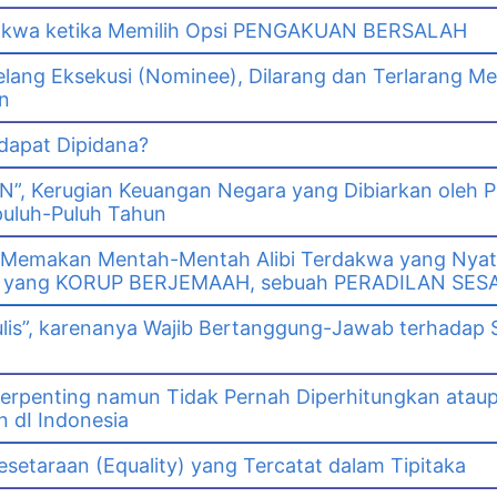
dakwa ketika Memilih Opsi PENGAKUAN BERSALAH
lang Eksekusi (Nominee), Dilarang dan Terlarang Me
n
 dapat Dipidana?
GN”, Kerugian Keuangan Negara yang Dibiarkan oleh 
puluh-Puluh Tahun
 Memakan Mentah-Mentah Alibi Terdakwa yang Nya
wa yang KORUP BERJEMAAH, sebuah PERADILAN SES
ulis”, karenanya Wajib Bertanggung-Jawab terhadap 
erpenting namun Tidak Pernah Diperhitungkan ataup
 dI Indonesia
setaraan (Equality) yang Tercatat dalam Tipitaka