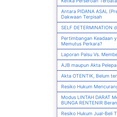
Ketika Perseroan Terbat
Antara PIDANA ASAL (Pre
Dakwaan Terpisah
SELF DETERMINATION da
Pertimbangan Keadaan 
Memutus Perkara?
Laporan Palsu Vs. Memb
AJB maupun Akta Pelep
Akta OTENTIK, Belum ten
Resiko Hukum Mencurang
Modus LINTAH DARAT Men
BUNGA RENTENIR Berana
Resiko Hukum Jual-Bel