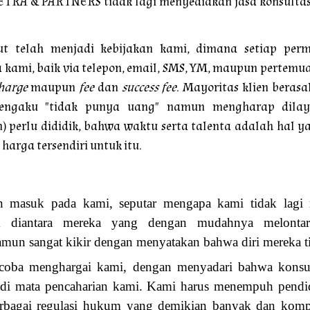
TRA & PARTNERS tidak lagi menyediakan jasa konsultas
but telah menjadi kebijakan kami, dimana setiap pe
kami, baik via telepon, email, SMS, YM, maupun pertemu
harge
maupun
fee
dan
success fee
. Mayoritas klien beras
ngaku "tidak punya uang" namun mengharap dilayan
) perlu dididik, bahwa waktu serta talenta adalah hal ya
 harga tersendiri untuk itu.
n masuk pada kami, seputar mengapa kami tidak lagi 
 diantara mereka yang dengan mudahnya melontark
mun sangat kikir dengan menyatakan bahwa diri mereka 
coba menghargai kami, dengan menyadari bahwa konsu
jadi mata pencaharian kami. Kami harus menempuh pendi
rbagai regulasi hukum yang demikian banyak dan kom