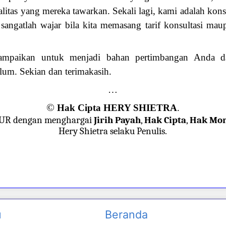
alitas yang mereka tawarkan. Sekali lagi, kami adalah kon
 sangatlah wajar bila kita memasang tarif konsultasi m
ampaikan untuk menjadi bahan pertimbangan Anda da
lum. Sekian dan terimakasih.
…
©
Hak Cipta HERY SHIETRA
.
JUR dengan menghargai
Jirih Payah
,
Hak Cipta
,
Hak Mor
Hery Shietra selaku Penulis.
u
Beranda