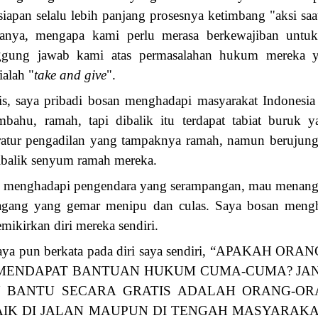
ersiapan selalu lebih panjang prosesnya ketimbang "aksi s
anya, mengapa kami perlu merasa berkewajiban untuk 
ggung jawab kami atas permasalahan hukum mereka 
ialah "
take and give
".
gis, saya pribadi bosan menghadapi masyarakat Indones
bahu, ramah, tapi dibalik itu terdapat tabiat buruk 
ratur pengadilan yang tampaknya ramah, namun berujun
dibalik senyum ramah mereka.
n menghadapi pengendara yang serampangan, mau menang s
gang yang gemar menipu dan culas. Saya bosan mengh
mikirkan diri mereka sendiri.
 saya pun berkata pada diri saya sendiri, “APAKA
 MENDAPAT BANTUAN HUKUM CUMA-CUMA? JA
 BANTU SECARA GRATIS ADALAH ORANG-O
AIK DI JALAN MAUPUN DI TENGAH MASYARAK