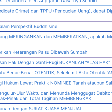
as Tersandera oleh Anggaran Dasarnya Sendiri
dicate Crime) dan TPPU (Pencucian Uang), dapat Di
lam Perspektif Buddhisme
yang MERINGANKAN dan MEMBERATKAN, apakah Mut
erikan Keterangan Palsu Dibawah Sumpah
asan Hak Dengan Ganti-Rugi BUKANLAH “ALAS HAK”
tu Benar-Benar OTENTIK, Sekelumit Akta Otentik “AS
i Hukum Lewat Praktik NOMINEE Tanah ataupun Sa
gulur-Ulur Waktu dan Menunda Menggugat Debitor
k-Pinak dan Total Tagihan MEMBENGKAK
i Tanah dengan SURAT KUASA MENJUAL