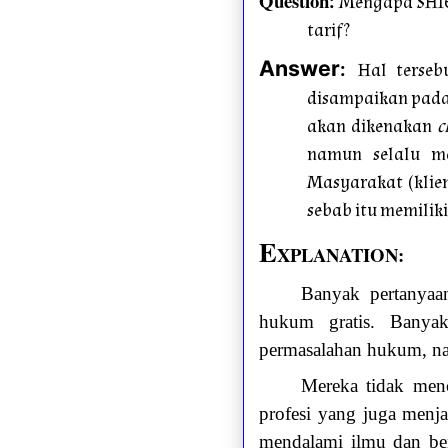
Question
:
Mengapa SHIE
tarif?
Answer
:
Hal terse
disampaikan pada 
akan dikenakan
c
namun selalu me
Masyarakat (klien
sebab itu memiliki
E
XPLANATION:
Banyak pertanyaa
hukum gratis. Banyak
permasalahan hukum, na
Mereka tidak men
profesi yang juga men
mendalami ilmu dan be