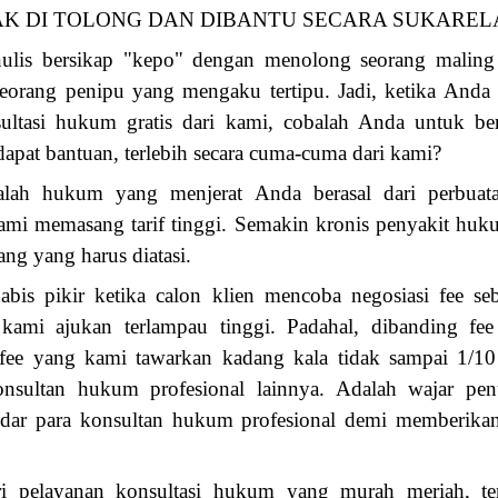
K DI TOLONG DAN DIBANTU SECARA SUKAREL
ulis bersikap "kepo" dengan menolong seorang maling 
seorang penipu yang mengaku tertipu. Jadi, ketika Anda
ltasi hukum gratis dari kami, cobalah Anda untuk berc
pat bantuan, terlebih secara cuma-cuma dari kami?
salah hukum yang menjerat Anda berasal dari perbuat
 kami memasang tarif tinggi. Semakin kronis penyakit hu
ng yang harus diatasi.
bis pikir ketika calon klien mencoba negosiasi fee se
ami ajukan terlampau tinggi. Padahal, dibanding fe
fee yang kami tawarkan kadang kala tidak sampai 1/10 d
onsultan hukum profesional lainnya. Adalah wajar penu
ndar para konsultan hukum profesional demi memberikan
i pelayanan konsultasi hukum yang murah meriah, te