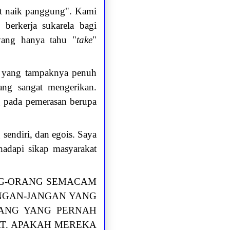
aat naik panggung". Kami
berkerja sukarela bagi
yang hanya tahu "
take
"
ia yang tampaknya penuh
yang sangat mengerikan.
g pada pemerasan berupa
endiri, dan egois. Saya
adapi sikap masyarakat
H ORANG-ORANG SEMACAM
NGAN-JANGAN YANG
RANG YANG PERNAH
AT. APAKAH MEREKA