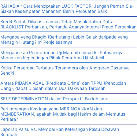
RAHASIA : Cara Menciptakan LUCK FACTOR, Jangan Pernah Sia-
Siakan Kesempatan Menanam Benih Perbuatan Bajik
Kredit Sudah Dilunasi, namun Tetap Masuk dalam Daftar
BLACKLIST Perbankan, Pertanda Adanya Internal Fraud Perbankan
Mengapa yang Ditagih (Berhutang) Lebih Galak daripada yang
Menagih Hutang? Ini Penjelasannya
Mengabulkan Permohonan Uji Materiil namun Isi Putusannya
Merugikan Kepentingan Pihak Pemohon Uji Materiil
Ketika Perseroan Terbatas Tersandera oleh Anggaran Dasarnya
Sendiri
Antara PIDANA ASAL (Predicate Crime) dan TPPU (Pencucian
Uang), dapat Dipisah dalam Dua Dakwaan Terpisah
SELF DETERMINATION dalam Perspektif Buddhisme
Pertimbangan Keadaan yang MERINGANKAN dan
MEMBERATKAN, apakah Mutlak bagi Hakim dalam Memutus
Perkara?
Laporan Palsu Vs. Memberikan Keterangan Palsu Dibawah
Sumpah