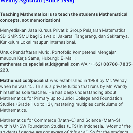
Wendy Agustian (Since 1998)
Teaching Mathematics is to teach the students Mathematical
concepts, not memorization!
Menyediakan Jasa Kursus Privat & Group Pelajaran Matematika
SD, SMP, SMU bagi Siswa di Jakarta, Tangerang, dan Sekitarnya.
Kurikulum Lokal maupun Internasional.
Untuk Pendaftaran Murid, Portofolio Kompetensi Mengajar,
maupun Kerja Sama, Hubungi: E-Mail :
mathematics.specialist.id@gmail.com
WA : (+62)
08788-7835-
223
.
Mathematics Specialist
was established in 1998 by Mr. Wendy
when he was 15. This is a private tuition that runs by Mr. Wendy
himself as sole teacher. He has deep understanding about
Mathematics for Primary up to Junior College and Foundation
Studies (Grade 1 up to 12), mastering multiples curriculums of
Mathematics.
Mathematics for Commerce (Math-C) and Science (Math-S)
within UNSW Foundation Studies (UFS) in Indonesia.
"Most of the
students I handle are not aware of this at all. So for the students