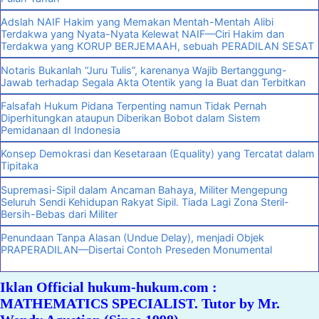
Adslah NAIF Hakim yang Memakan Mentah-Mentah Alibi
Terdakwa yang Nyata-Nyata Kelewat NAIF—Ciri Hakim dan
Terdakwa yang KORUP BERJEMAAH, sebuah PERADILAN SESAT
Notaris Bukanlah “Juru Tulis”, karenanya Wajib Bertanggung-
Jawab terhadap Segala Akta Otentik yang Ia Buat dan Terbitkan
Falsafah Hukum Pidana Terpenting namun Tidak Pernah
Diperhitungkan ataupun Diberikan Bobot dalam Sistem
Pemidanaan dI Indonesia
Konsep Demokrasi dan Kesetaraan (Equality) yang Tercatat dalam
Tipitaka
Supremasi-Sipil dalam Ancaman Bahaya, Militer Mengepung
Seluruh Sendi Kehidupan Rakyat Sipil. Tiada Lagi Zona Steril-
Bersih-Bebas dari Militer
Penundaan Tanpa Alasan (Undue Delay), menjadi Objek
PRAPERADILAN—Disertai Contoh Preseden Monumental
Iklan Official hukum-hukum.com :
MATHEMATICS SPECIALIST. Tutor by Mr.