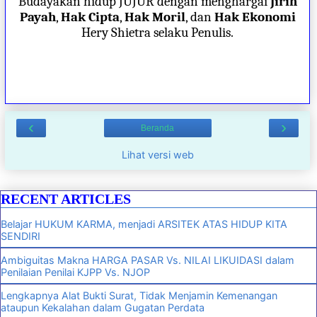
Budayakan hidup JUJUR dengan menghargai
Jirih
Payah
,
Hak Cipta
,
Hak Moril
, dan
Hak Ekonomi
Hery Shietra selaku Penulis.
‹
›
Beranda
Lihat versi web
RECENT ARTICLES
Belajar HUKUM KARMA, menjadi ARSITEK ATAS HIDUP KITA
SENDIRI
Ambiguitas Makna HARGA PASAR Vs. NILAI LIKUIDASI dalam
Penilaian Penilai KJPP Vs. NJOP
Lengkapnya Alat Bukti Surat, Tidak Menjamin Kemenangan
ataupun Kekalahan dalam Gugatan Perdata