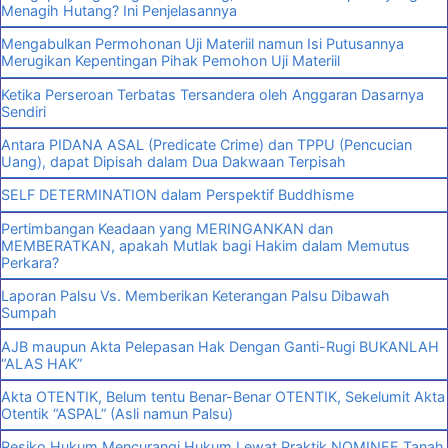
Menagih Hutang? Ini Penjelasannya
Mengabulkan Permohonan Uji Materiil namun Isi Putusannya
Merugikan Kepentingan Pihak Pemohon Uji Materiil
Ketika Perseroan Terbatas Tersandera oleh Anggaran Dasarnya
Sendiri
Antara PIDANA ASAL (Predicate Crime) dan TPPU (Pencucian
Uang), dapat Dipisah dalam Dua Dakwaan Terpisah
SELF DETERMINATION dalam Perspektif Buddhisme
Pertimbangan Keadaan yang MERINGANKAN dan
MEMBERATKAN, apakah Mutlak bagi Hakim dalam Memutus
Perkara?
Laporan Palsu Vs. Memberikan Keterangan Palsu Dibawah
Sumpah
AJB maupun Akta Pelepasan Hak Dengan Ganti-Rugi BUKANLAH
“ALAS HAK”
Akta OTENTIK, Belum tentu Benar-Benar OTENTIK, Sekelumit Akta
Otentik “ASPAL” (Asli namun Palsu)
Resiko Hukum Mencurangi Hukum Lewat Praktik NOMINEE Tanah