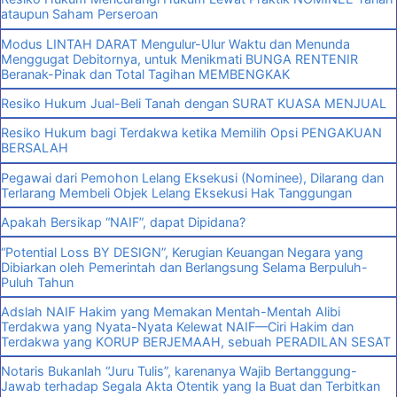
ataupun Saham Perseroan
Modus LINTAH DARAT Mengulur-Ulur Waktu dan Menunda
Menggugat Debitornya, untuk Menikmati BUNGA RENTENIR
Beranak-Pinak dan Total Tagihan MEMBENGKAK
Resiko Hukum Jual-Beli Tanah dengan SURAT KUASA MENJUAL
Resiko Hukum bagi Terdakwa ketika Memilih Opsi PENGAKUAN
BERSALAH
Pegawai dari Pemohon Lelang Eksekusi (Nominee), Dilarang dan
Terlarang Membeli Objek Lelang Eksekusi Hak Tanggungan
Apakah Bersikap “NAIF”, dapat Dipidana?
“Potential Loss BY DESIGN”, Kerugian Keuangan Negara yang
Dibiarkan oleh Pemerintah dan Berlangsung Selama Berpuluh-
Puluh Tahun
Adslah NAIF Hakim yang Memakan Mentah-Mentah Alibi
Terdakwa yang Nyata-Nyata Kelewat NAIF—Ciri Hakim dan
Terdakwa yang KORUP BERJEMAAH, sebuah PERADILAN SESAT
Notaris Bukanlah “Juru Tulis”, karenanya Wajib Bertanggung-
Jawab terhadap Segala Akta Otentik yang Ia Buat dan Terbitkan