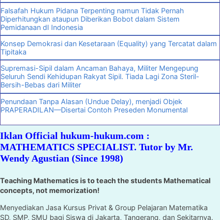
Falsafah Hukum Pidana Terpenting namun Tidak Pernah
Diperhitungkan ataupun Diberikan Bobot dalam Sistem
Pemidanaan dI Indonesia
Konsep Demokrasi dan Kesetaraan (Equality) yang Tercatat dalam
Tipitaka
Supremasi-Sipil dalam Ancaman Bahaya, Militer Mengepung
Seluruh Sendi Kehidupan Rakyat Sipil. Tiada Lagi Zona Steril-
Bersih-Bebas dari Militer
Penundaan Tanpa Alasan (Undue Delay), menjadi Objek
PRAPERADILAN—Disertai Contoh Preseden Monumental
Iklan Official hukum-hukum.com :
MATHEMATICS SPECIALIST. Tutor by Mr.
Wendy Agustian (Since 1998)
Teaching Mathematics is to teach the students Mathematical
concepts, not memorization!
Menyediakan Jasa Kursus Privat & Group Pelajaran Matematika
SD, SMP, SMU bagi Siswa di Jakarta, Tangerang, dan Sekitarnya.