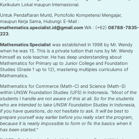
Kurikulum Lokal maupun Internasional.
Untuk Pendaftaran Murid, Portofolio Kompetensi Mengajar,
maupun Kerja Sama, Hubungi: E-Mail :
mathematics.specialist.id@gmail.com
WA : (+62)
08788-7835-
223
.
Mathematics Specialist
was established in 1998 by Mr. Wendy
when he was 15. This is a private tuition that runs by Mr. Wendy
himself as sole teacher. He has deep understanding about
Mathematics for Primary up to Junior College and Foundation
Studies (Grade 1 up to 12), mastering multiples curriculums of
Mathematics.
Mathematics for Commerce (Math-C) and Science (Math-S)
within UNSW Foundation Studies (UFS) in Indonesia.
"Most of the
students I handle are not aware of this at all. So for the students
who are intended to take UNSW Foundation Studies in Indonesia,
if you have questions, do not hesitate to ask. It will be best to
prepare yourself way earlier before you really start the program,
because it is nearly impossible to form or fix the basics when it
has been started."