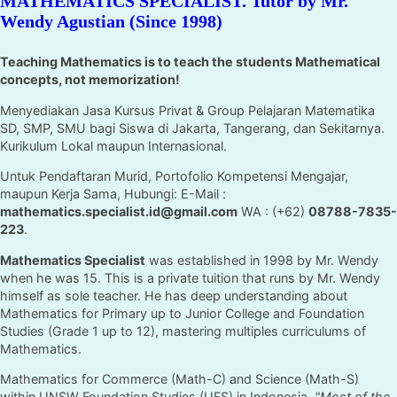
MATHEMATICS SPECIALIST. Tutor by Mr.
Wendy Agustian (Since 1998)
Teaching Mathematics is to teach the students Mathematical
concepts, not memorization!
Menyediakan Jasa Kursus Privat & Group Pelajaran Matematika
SD, SMP, SMU bagi Siswa di Jakarta, Tangerang, dan Sekitarnya.
Kurikulum Lokal maupun Internasional.
Untuk Pendaftaran Murid, Portofolio Kompetensi Mengajar,
maupun Kerja Sama, Hubungi: E-Mail :
mathematics.specialist.id@gmail.com
WA : (+62)
08788-7835-
223
.
Mathematics Specialist
was established in 1998 by Mr. Wendy
when he was 15. This is a private tuition that runs by Mr. Wendy
himself as sole teacher. He has deep understanding about
Mathematics for Primary up to Junior College and Foundation
Studies (Grade 1 up to 12), mastering multiples curriculums of
Mathematics.
Mathematics for Commerce (Math-C) and Science (Math-S)
within UNSW Foundation Studies (UFS) in Indonesia.
"Most of the