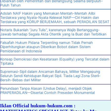
Dibiarkan oleh Pemerintah dan Berlangsung Selama Berpuluh-
Puluh Tahun
Adslah NAIF Hakim yang Memakan Mentah-Mentah Alibi
Terdakwa yang Nyata-Nyata Kelewat NAIF—Ciri Hakim dan
Terdakwa yang KORUP BERJEMAAH, sebuah PERADILAN SESAT
Notaris Bukanlah “Juru Tulis”, karenanya Wajib Bertanggung-
Jawab terhadap Segala Akta Otentik yang Ia Buat dan Terbitkan
Falsafah Hukum Pidana Terpenting namun Tidak Pernah
Diperhitungkan ataupun Diberikan Bobot dalam Sistem
Pemidanaan dI Indonesia
Konsep Demokrasi dan Kesetaraan (Equality) yang Tercatat dalam
Tipitaka
Supremasi-Sipil dalam Ancaman Bahaya, Militer Mengepung
Seluruh Sendi Kehidupan Rakyat Sipil. Tiada Lagi Zona Steril-
Bersih-Bebas dari Militer
Penundaan Tanpa Alasan (Undue Delay), menjadi Objek
PRAPERADILAN—Disertai Contoh Preseden Monumental
Iklan Official hukum-hukum.com :