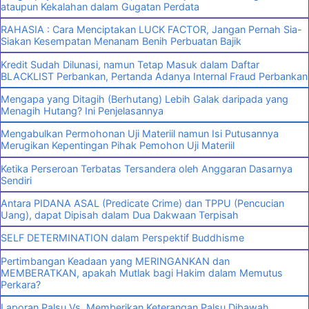
ataupun Kekalahan dalam Gugatan Perdata
RAHASIA : Cara Menciptakan LUCK FACTOR, Jangan Pernah Sia-
Siakan Kesempatan Menanam Benih Perbuatan Bajik
Kredit Sudah Dilunasi, namun Tetap Masuk dalam Daftar
BLACKLIST Perbankan, Pertanda Adanya Internal Fraud Perbankan
Mengapa yang Ditagih (Berhutang) Lebih Galak daripada yang
Menagih Hutang? Ini Penjelasannya
Mengabulkan Permohonan Uji Materiil namun Isi Putusannya
Merugikan Kepentingan Pihak Pemohon Uji Materiil
Ketika Perseroan Terbatas Tersandera oleh Anggaran Dasarnya
Sendiri
Antara PIDANA ASAL (Predicate Crime) dan TPPU (Pencucian
Uang), dapat Dipisah dalam Dua Dakwaan Terpisah
SELF DETERMINATION dalam Perspektif Buddhisme
Pertimbangan Keadaan yang MERINGANKAN dan
MEMBERATKAN, apakah Mutlak bagi Hakim dalam Memutus
Perkara?
Laporan Palsu Vs. Memberikan Keterangan Palsu Dibawah