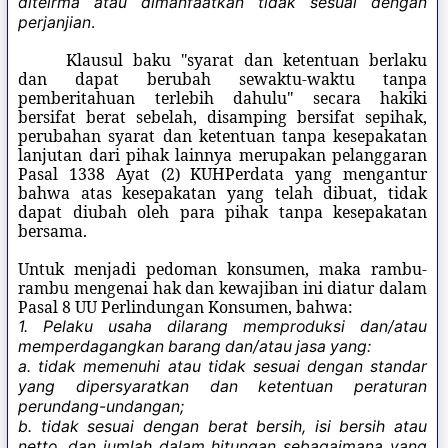
diteirma atau dimanfaatkan tidak sesuai dengan
perjanjian
.
Klausul baku "syarat dan ketentuan berlaku
dan dapat berubah sewaktu-waktu tanpa
pemberitahuan terlebih dahulu" secara hakiki
bersifat berat sebelah, disamping bersifat sepihak,
perubahan syarat dan ketentuan tanpa kesepakatan
lanjutan dari pihak lainnya merupakan pelanggaran
Pasal 1338 Ayat (2) KUHPerdata yang mengantur
bahwa atas kesepakatan yang telah dibuat, tidak
dapat diubah oleh para pihak tanpa kesepakatan
bersama.
Untuk menjadi pedoman konsumen, maka rambu-
rambu mengenai hak dan kewajiban ini diatur dalam
Pasal 8 UU Perlindungan Konsumen, bahwa:
1. Pelaku usaha dilarang memproduksi dan/atau
memperdagangkan barang dan/atau jasa yang:
a. tidak memenuhi atau tidak sesuai dengan standar
yang dipersyaratkan dan ketentuan peraturan
perundang-undangan;
b. tidak sesuai dengan berat bersih, isi bersih atau
netto, dan jumlah dalam hitungan sebagaimana yang