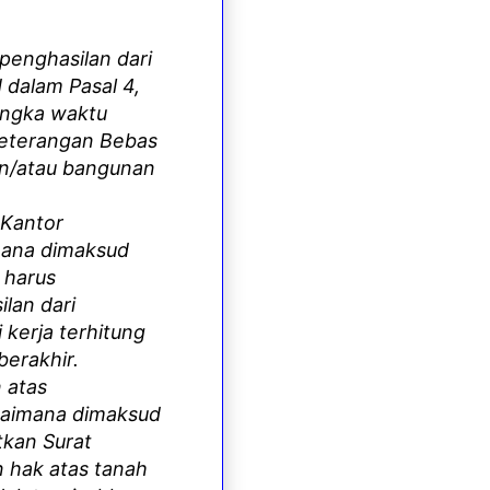
penghasilan dari
dalam Pasal 4,
angka waktu
 Keterangan Bebas
an/atau bangunan
 Kantor
mana dimaksud
 harus
lan dari
 kerja terhitung
berakhir.
 atas
agaimana dimaksud
tkan Surat
n hak atas tanah