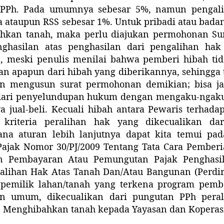
 PPh. Pada umumnya sebesar 5%, namun pengal
 ataupun RSS sebesar 1%. Untuk pribadi atau bad
hkan tanah, maka perlu diajukan permohonan Sur
nghasilan atas penghasilan dari pengalihan hak
, meski penulis menilai bahwa pemberi hibah ti
an apapun dari hibah yang diberikannya, sehingga 
an mengusun surat permohonan demikian; bisa ja
ari penyelundupan hukum dengan mengaku-ngaku 
a jual-beli. Kecuali hibah antara Pewaris terhadap
 kriteria peralihan hak yang dikecualikan d
na aturan lebih lanjutnya dapat kita temui pad
Pajak Nomor 30/PJ/2009 Tentang Tata Cara Pember
n Pembayaran Atau Pemungutan Pajak Penghasil
alihan Hak Atas Tanah Dan/Atau Bangunan (Perdir
 pemilik lahan/tanah yang terkena program pemb
an umum, dikecualikan dari pungutan PPh peral
 Menghibahkan tanah kepada Yayasan dan Koperasi 