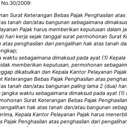
n No.30/2009:
nan Surat Keterangan Bebas Pajak Penghasilan atas 
tas tanah dan/atau bangunan sebagaimana dimaksud 
layanan Pajak harus memberikan keputusan dalam j
ga) hari kerja sejak tanggal surat permohonan Surat
n atas penghasilan dari pengalihan hak atas tanah d
engkap;
ka waktu sebagaimana dimaksud pada ayat (1) Kepala
 tidak memberikan keputusan, permohonan sebagai
anggap dikabulkan dan Kepala Kantor Pelayanan Pajak
t Keterangan Bebas Pajak Penghasilan atas penghasi
as tanah dan/atau bangunan paling lama 2 (dua) hari
a jangka waktu sebagaimana dimaksud pada ayat (1) 
rmohonan Surat Keterangan Bebas Pajak Penghasilan
 pengalihan hak atas tanah dan/atau bangunan seb
terima, Kepala Kantor Pelayanan Pajak harus menerbi
 Pajak Penghasilan atas penghasilan dari pengaliha