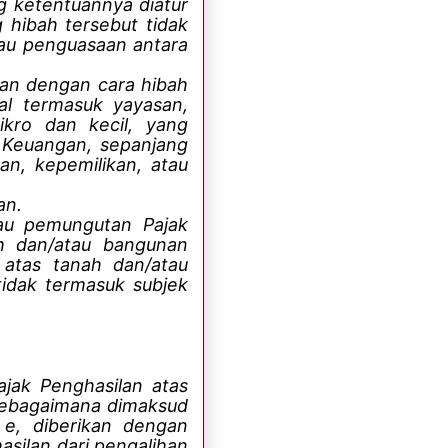
g ketentuannya diatur
 hibah tersebut tidak
tau penguasaan antara
an dengan cara hibah
al termasuk yayasan,
ikro dan kecil, yang
i Keuangan, sepanjang
an, kepemilikan, atau
an.
tau pemungutan Pajak
ah dan/atau bangunan
 atas tanah dan/atau
tidak termasuk subjek
jak Penghasilan atas
 sebagaimana dimaksud
 e, diberikan dengan
silan dari pengalihan