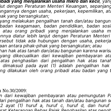
ibadi yang menjalankan usaha mikro dan kecil
, yan
njut dengan Peraturan Menteri Keuangan, sepanjang
ngannya dengan usaha, pekerjaan, kepemilikan, a
hak yang bersangkutan;
yang melakukan pengalihan tanah dan/atau bangun
badan keagamaan, badan pendidikan, badan sosi
i atau orang pribadi yang menjalankan usaha m
nnya diatur lebih lanjut dengan Peraturan Menter
rsebut tidak ada hubungan dengan usaha, pekerja
an antara pihak-pihak yang bersangkutan; atau
han hak atas tanah dan/atau bangunan karena waris
yang dikecualikan dari kewajiban pembayaran a
 atas penghasilan dari pengalihan hak atas tan
 dimaksud pada ayat (1) adalah pengalihan hak
g dilakukan oleh orang pribadi atau badan yang 
n No.30/2009:
an dari kewajiban pembayaran atau pemungutan Pa
dari pengalihan hak atas tanah dan/atau bangunan
2 ayat (1) huruf a, huruf c, huruf d, dan huruf
rat Keterangan Bebas Pajak Penghasilan atas pengha