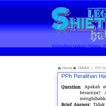
Konsultasi Hukum Pidana, Perd
Layanan Berlaku
Home
TANAH
PPh Pe
PPh Peralihan Ha
Question
: Apakah at
besarnya? 
menghibahka
Brief Answer
:
Tidak