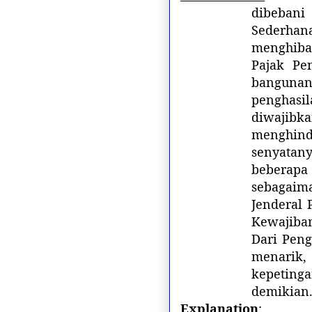
dibebani
Sederhana
menghiba
Pajak Pe
bangunan
penghasil
diwajibk
menghind
senyatany
beberapa
sebagaima
Jenderal 
Kewajiba
Dari Peng
menarik,
kepeting
demikian.
Explanation
: