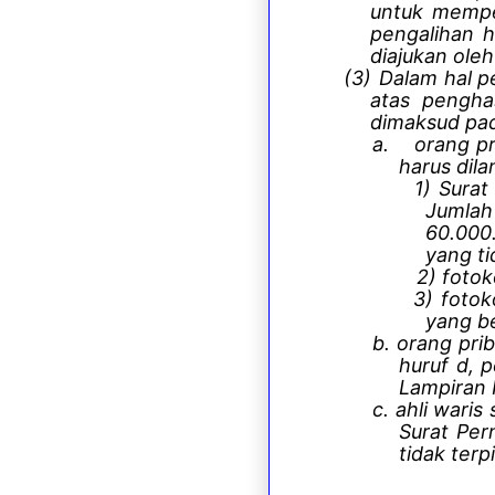
untuk mempe
pengalihan 
diajukan oleh 
(3)
Dalam hal p
atas pengha
dimaksud pada
a.
orang p
harus dila
1) Surat
Jumlah
60.000.
yang ti
2) fotoko
3) fotok
yang b
b. orang pri
huruf d, 
Lampiran I
c. ahli wari
Surat Per
tidak terp