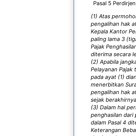
Pasal 5 Perdirje
(1) Atas permoho
pengalihan hak a
Kepala Kantor Pe
paling lama 3 (ti
Pajak Penghasila
diterima secara l
(2) Apabila jang
Pelayanan Pajak
pada ayat (1) di
menerbitkan Sura
pengalihan hak at
sejak berakhirny
(3) Dalam hal pe
penghasilan dari
dalam Pasal 4 di
Keterangan Bebas