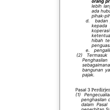
orang pr
lebih la
ada hubu
pihak-pi
d.
badan 
kepada 
koperas
ketentua
hibah te
penguasa
e.
pengali
(2)
Termasuk 
Penghasilan
sebagaimana
bangunan yan
pajak.
Perdirje
Pasal 3
(1)
Pengecuali
penghasilan 
dalam Pasal 
penerbitan Su