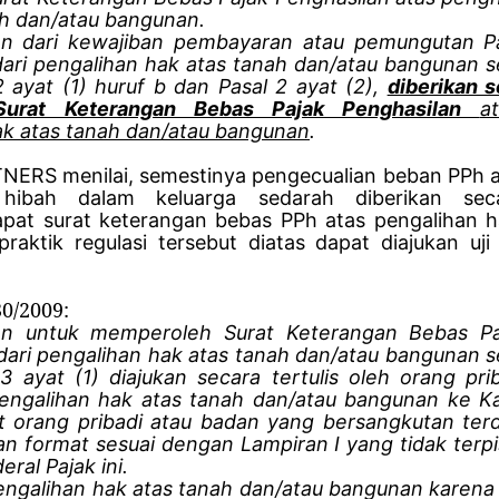
ah dan/atau bangunan.
an dari kewajiban pembayaran atau pemungutan Pa
dari pengalihan hak atas tanah dan/atau bangunan
 ayat (1) huruf b dan Pasal 2 ayat (2),
diberikan 
 Surat Keterangan Bebas Pajak Penghasilan
a
ak atas tanah dan/atau bangunan
.
ERS menilai, semestinya pengecualian beban PPh at
 hibah dalam keluarga sedarah diberikan sec
pat surat keterangan bebas PPh atas pengalihan 
praktik regulasi tersebut diatas dapat diajukan uji
30/2009:
n untuk memperoleh Surat Keterangan Bebas Paj
dari pengalihan hak atas tanah dan/atau bangunan
3 ayat (1) diajukan secara tertulis oleh orang pr
engalihan hak atas tanah dan/atau bangunan ke Ka
 orang pribadi atau badan yang bersangkutan ter
an format sesuai dengan Lampiran I yang tidak terp
eral Pajak ini.
engalihan hak atas tanah dan/atau bangunan karen