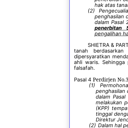
hak atas tan
(2)
Pengecuali
penghasilan 
dalam Pasal 2
penerbitan
pengalihan h
SHIETRA & PARTN
tanah berdasarkan
dipersyaratkan menda
ahli waris. Sehingga 
falsafah.
Perdirjen No.
Pasal 4
(1)
Permohona
penghasilan 
dalam Pasal 
melakukan p
(KPP) tempat
tinggal deng
Direktur Jend
(2)
Dalam hal p