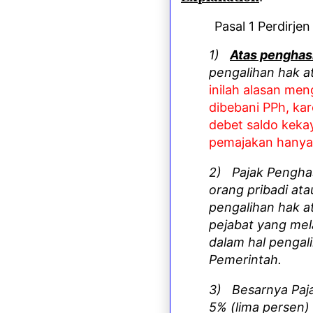
Pasal 1 Perdirje
1)
Atas penghasi
pengalihan hak a
inilah alasan men
dibebani PPh, k
debet saldo keka
pemajakan hanya 
2)
Pajak Penghas
orang pribadi at
pengalihan hak a
pejabat yang mel
dalam hal pengal
Pemerintah.
3)
Besarnya Paj
5% (lima persen) 