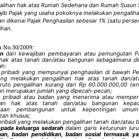
ngalihan hak atas Rumah Sedehana dan Rumah Susun
ajib Pajak yang usaha pokoknya melakukan pengaliha
n dikenai Pajak Penghasilan sebesar 1% (satu persen
ihan.
n No.30/2009:
an
dari kewajiban pembayaran atau pemungutan Pa
 hak atas tanah dan/atau bangunan sebagaimana di
ah:
 pribadi yang mempunyai penghasilan di bawah Pe
ang melakukan pengalihan hak atas tanah dan/a
ruto pengalihan kurang dari Rp 60.000.000,00 (en
an merupakan jumlah yang dipecah-pecah;
 pribadi atau badan yang menerima atau mempero
ihan hak atas tanah dan/atau bangunan kepa
anaan pembangunan untuk kepentingan umu
tan khusus;
pribadi yang melakukan pengalihan tanah dan/atau
epada keluarga sedarah
dalam garis keturunan luru
an, badan pendidikan, badan sosial termasuk ya