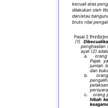
kecuali atas pe
dilakukan oleh W
dan/atau banguna
bruto nilai pengal
Perdirje
Pasal 2
(1)
Dikecualik
penghasilan
ayat (2) adal
a.
orang
Pajak y
jumlah b
dan buk
b.
orang
pengal
pelaks
persyara
c.
orang 
hibah k
keagama