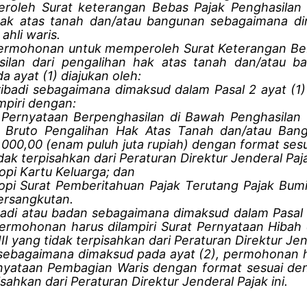
roleh Surat keterangan Bebas Pajak Penghasilan a
hak atas tanah dan/atau bangunan sebagaimana di
ahli waris.
ermohonan untuk memperoleh Surat Keterangan Beb
silan dari pengalihan hak atas tanah dan/atau 
 ayat (1) diajukan oleh:
ribadi sebagaimana dimaksud dalam Pasal 2 ayat (1
mpiri dengan:
 Pernyataan Berpenghasilan di Bawah Penghasilan 
 Bruto Pengalihan Hak Atas Tanah dan/atau Ban
000,00 (enam puluh juta rupiah) dengan format sesu
dak terpisahkan dari Peraturan Direktur Jenderal Paja
pi Kartu Keluarga; dan
opi Surat Pemberitahuan Pajak Terutang Pajak Bum
ersangkutan.
badi atau badan sebagaimana dimaksud dalam Pasal 2
permohonan harus dilampiri Surat Pernyataan Hibah
II yang tidak terpisahkan dari Peraturan Direktur Jend
s sebagaimana dimaksud pada ayat (2), permohonan h
nyataan Pembagian Waris dengan format sesuai de
isahkan dari Peraturan Direktur Jenderal Pajak ini.