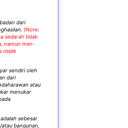
 badan dari
nghasilan.
(Note:
ga sedarah tidak
a, namun men-
a objek
ar sendiri oleh
n dari
endaharawan atau
ukar menukar
epada
 adalah sebesar
n/atau bangunan,