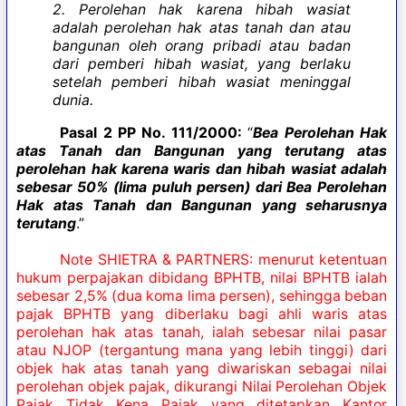
2. Perolehan hak karena hibah wasiat
adalah perolehan hak atas tanah dan atau
bangunan oleh orang pribadi atau badan
dari pemberi hibah wasiat, yang berlaku
setelah pemberi hibah wasiat meninggal
dunia.
Pasal 2 PP No. 111/2000:
“
Bea Perolehan Hak
atas Tanah dan Bangunan yang terutang atas
perolehan hak karena waris dan hibah wasiat adalah
sebesar 50% (lima puluh persen) dari Bea Perolehan
Hak atas Tanah dan Bangunan yang seharusnya
terutang
.”
Note SHIETRA & PARTNERS: menurut ketentuan
hukum perpajakan dibidang BPHTB, nilai BPHTB ialah
sebesar 2,5% (dua koma lima persen), sehingga beban
pajak BPHTB yang diberlaku bagi ahli waris atas
perolehan hak atas tanah, ialah sebesar nilai pasar
atau NJOP (tergantung mana yang lebih tinggi) dari
objek hak atas tanah yang diwariskan sebagai nilai
perolehan objek pajak, dikurangi Nilai Perolehan Objek
Pajak Tidak Kena Pajak
yang ditetapkan Kantor