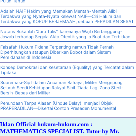
Puluh Tahun
Adslah NAIF Hakim yang Memakan Mentah-Mentah Alibi
Terdakwa yang Nyata-Nyata Kelewat NAIF—Ciri Hakim dan
Terdakwa yang KORUP BERJEMAAH, sebuah PERADILAN SESAT
Notaris Bukanlah “Juru Tulis”, karenanya Wajib Bertanggung-
Jawab terhadap Segala Akta Otentik yang Ia Buat dan Terbitkan
Falsafah Hukum Pidana Terpenting namun Tidak Pernah
Diperhitungkan ataupun Diberikan Bobot dalam Sistem
Pemidanaan dI Indonesia
Konsep Demokrasi dan Kesetaraan (Equality) yang Tercatat dalam
Tipitaka
Supremasi-Sipil dalam Ancaman Bahaya, Militer Mengepung
Seluruh Sendi Kehidupan Rakyat Sipil. Tiada Lagi Zona Steril-
Bersih-Bebas dari Militer
Penundaan Tanpa Alasan (Undue Delay), menjadi Objek
PRAPERADILAN—Disertai Contoh Preseden Monumental
Iklan Official hukum-hukum.com :
MATHEMATICS SPECIALIST. Tutor by Mr.