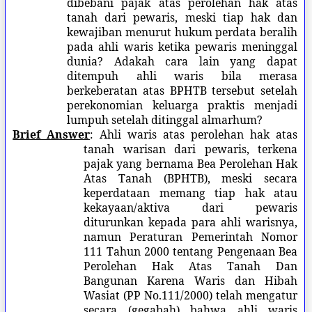
dibebani pajak atas perolehan hak atas
tanah dari pewaris, meski tiap hak dan
kewajiban menurut hukum perdata beralih
pada ahli waris ketika pewaris meninggal
dunia? Adakah cara lain yang dapat
ditempuh ahli waris bila merasa
berkeberatan atas BPHTB tersebut setelah
perekonomian keluarga praktis menjadi
lumpuh setelah ditinggal almarhum?
Brief Answer
: Ahli waris atas perolehan hak atas
tanah warisan dari pewaris, terkena
pajak yang bernama Bea Perolehan Hak
Atas Tanah (BPHTB), meski secara
keperdataan memang tiap hak atau
kekayaan/aktiva dari pewaris
diturunkan kepada para ahli warisnya,
namun Peraturan Pemerintah Nomor
111 Tahun 2000 tentang Pengenaan Bea
Perolehan Hak Atas Tanah Dan
Bangunan Karena Waris dan Hibah
Wasiat (PP No.111/2000) telah mengatur
secara (gegabah) bahwa ahli waris