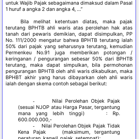
untuk Wajib Pajak sebagaimana dimaksud dalam Pasal
1 huruf a angka 2 dan angka 4, …”
Bila melihat ketentuan diatas, maka pajak
terutang BPHTB ahli waris atas perolehan hak atas
tanah dari pewaris demikian, dapat disimpulkan, PP
No. 111/2000 mengatur bahwa BPHTB terutang ialah
50% dari pajak yang seharusnya terutang, kemudian
Permenkeu No.91 juga memberikan potongan /
keringanan / pengurangan sebesar 50% dari BPHTB
terutang, maka dapat simpulkan, bila permohonan
pengurangan BPHTB oleh ahli waris dikabulkan, maka
BPHBT akhir yang harus dibayarkan oleh ahli waris
ialah dengan skema contoh sebagai berikut:
Nilai Perolehan Objek Pajak
-
(sesuai NJOP atau Harga Pasar, tergantung
mana yang lebih tinggi) : Rp.
600.000.000,-
Nilai Perolehan Objek Pajak Tidak
-
Kena Pajak (maksimum, tergantung
peraturan kanwil pajak setempat):