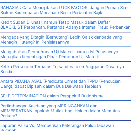
RAHASIA : Cara Menciptakan LUCK FACTOR, Jangan Pernah Sia-
Siakan Kesempatan Menanam Benih Perbuatan Bajik
Kredit Sudah Dilunasi, namun Tetap Masuk dalam Daftar
BLACKLIST Perbankan, Pertanda Adanya Internal Fraud Perbankan
Mengapa yang Ditagih (Berhutang) Lebih Galak daripada yang
Menagih Hutang? Ini Penjelasannya
Mengabulkan Permohonan Uji Materiil namun Isi Putusannya
Merugikan Kepentingan Pihak Pemohon Uji Materiil
Ketika Perseroan Terbatas Tersandera oleh Anggaran Dasarnya
Sendiri
Antara PIDANA ASAL (Predicate Crime) dan TPPU (Pencucian
Uang), dapat Dipisah dalam Dua Dakwaan Terpisah
SELF DETERMINATION dalam Perspektif Buddhisme
Pertimbangan Keadaan yang MERINGANKAN dan
MEMBERATKAN, apakah Mutlak bagi Hakim dalam Memutus
Perkara?
Laporan Palsu Vs. Memberikan Keterangan Palsu Dibawah
Sumpah