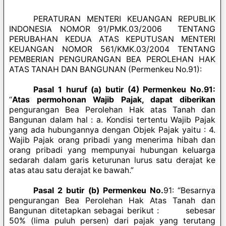
PERATURAN MENTERI KEUANGAN REPUBLIK
INDONESIA NOMOR 91/PMK.03/2006 TENTANG
PERUBAHAN KEDUA ATAS KEPUTUSAN MENTERI
KEUANGAN NOMOR 561/KMK.03/2004 TENTANG
PEMBERIAN PENGURANGAN BEA PEROLEHAN HAK
ATAS TANAH DAN BANGUNAN (Permenkeu No.91):
Pasal 1 huruf (a) butir (4) Permenkeu No.91:
“
Atas permohonan Wajib Pajak, dapat diberikan
pengurangan Bea Perolehan Hak atas Tanah dan
Bangunan dalam hal : a. Kondisi tertentu Wajib Pajak
yang ada hubungannya dengan Objek Pajak yaitu : 4.
Wajib Pajak orang pribadi yang menerima hibah dan
orang pribadi yang mempunyai hubungan keluarga
sedarah dalam garis keturunan lurus satu derajat ke
atas atau satu derajat ke bawah.”
Pasal 2 butir (b) Permenkeu No.
91: “Besarnya
pengurangan Bea Perolehan Hak Atas Tanah dan
Bangunan ditetapkan sebagai berikut : sebesar
50% (lima puluh persen) dari pajak yang terutang